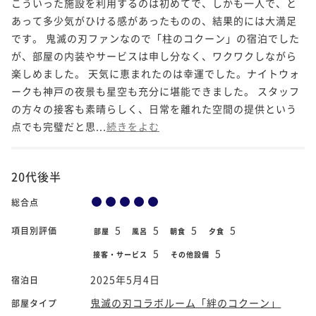
こういった施設を利用するのは初めてで、しかも一人で、と
あって多少気がひける感があったものの、結果的には大満足
です。 鬼滅の刃ファンなので「柱のコクーン」の宿泊でした
が、部屋の内装やサービスは申し分なく、ワクワクしながら
楽しめました。 天気に恵まれたのは幸運でした。ナイトウォ
ークも神戸の夜景も星空も充分に堪能できました。 スタッフ
の方々の接客も素晴らしく、日常を離れた空間の提供という
点でも完璧だと思...
続きをよむ
20代後半
総合点
5
5
5
5
項目別評価
部屋
風呂
朝食
夕食
5
5
接客・サービス
その他設備
2025年5月4日
宿泊日
鬼滅の刃コラボルーム「絆のコクーン」
部屋タイプ