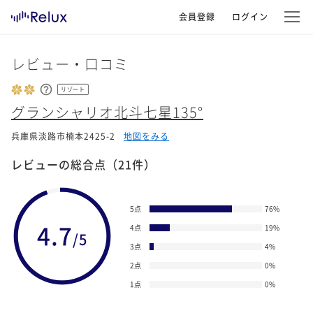
会員登録
ログイン
レビュー・口コミ
リゾート
グランシャリオ北斗七星135°
兵庫県淡路市楠本2425-2
地図をみる
レビューの総合点
（21件）
5点
76
%
4.7
4点
19
%
/5
3点
4
%
2点
0
%
1点
0
%