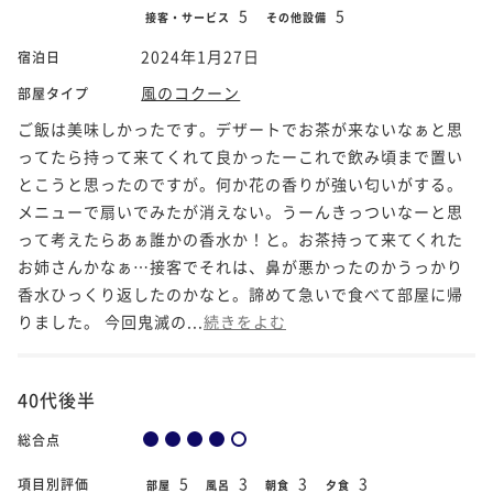
5
5
接客・サービス
その他設備
2024年1月27日
宿泊日
風のコクーン
部屋タイプ
ご飯は美味しかったです。デザートでお茶が来ないなぁと思
ってたら持って来てくれて良かったーこれで飲み頃まで置い
とこうと思ったのですが。何か花の香りが強い匂いがする。
メニューで扇いでみたが消えない。うーんきっついなーと思
って考えたらあぁ誰かの香水か！と。お茶持って来てくれた
お姉さんかなぁ…接客でそれは、鼻が悪かったのかうっかり
香水ひっくり返したのかなと。諦めて急いで食べて部屋に帰
りました。 今回鬼滅の...
続きをよむ
40代後半
総合点
5
3
3
3
項目別評価
部屋
風呂
朝食
夕食