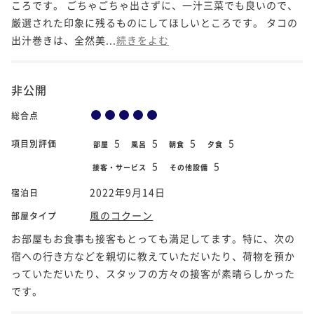
ころです。 ごちゃごちゃ出さずに、一汁三菜でも良いので、
厳選された印象に残るものにしてほしいところです。 タコの
出汁巻きは、全然美...
続きをよむ
非公開
総合点
5
5
5
5
項目別評価
部屋
風呂
朝食
夕食
5
5
接客・サービス
その他設備
2022年9月14日
宿泊日
風のコクーン
部屋タイプ
お部屋もお食事も接客もとっても満足してます。特に、次の
宿への行き方などを親切に教えていただいたり、荷物を預か
っていただいたり、スタッフの方々の接客が素晴らしかった
です。