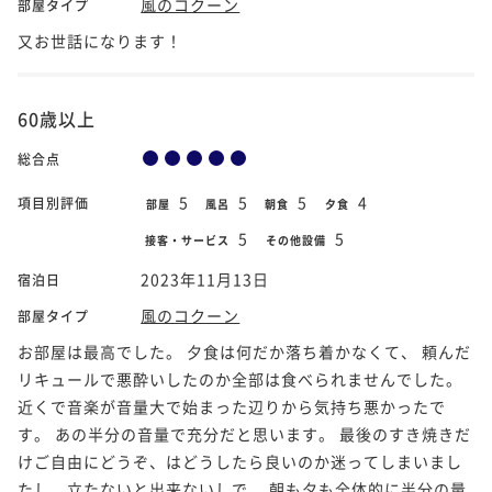
風のコクーン
部屋タイプ
又お世話になります！
60歳以上
総合点
5
5
5
4
項目別評価
部屋
風呂
朝食
夕食
5
5
接客・サービス
その他設備
2023年11月13日
宿泊日
風のコクーン
部屋タイプ
お部屋は最高でした。 夕食は何だか落ち着かなくて、 頼んだ
リキュールで悪酔いしたのか全部は食べられませんでした。
近くで音楽が音量大で始まった辺りから気持ち悪かったで
す。 あの半分の音量で充分だと思います。 最後のすき焼きだ
けご自由にどうぞ、はどうしたら良いのか迷ってしまいまし
たし、立たないと出来ないしで。 朝も夕も全体的に半分の量