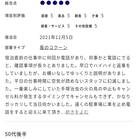
総合点
5
5
5
5
項目別評価
部屋
風呂
朝食
夕食
5
5
接客・サービス
その他設備
2021年12月5日
宿泊日
風のコクーン
部屋タイプ
宿泊直前の仕事中に何回か電話があり、何事かと電話にでる
と、確認事項が長々とありました。早口でハイハイと返事を
していましたが、お構いなしでゆっくりと説明がありまし
た。平日の仕事時間に空気が読めないスタッフに幻滅しまし
た。一番楽しみにしていた手塚治虫の火の鳥の中止もキャン
セル料が発生するタイミングでキャンセルもできず、かなり
ガッカリして当日向かいました。遠くの駐車場に車を止め電
話をすると迎えに来て頂き...
続きをよむ
50代後半