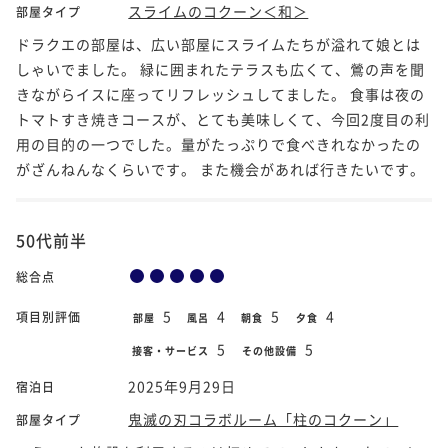
スライムのコクーン＜和＞
部屋タイプ
ドラクエの部屋は、広い部屋にスライムたちが溢れて娘とは
しゃいでました。 緑に囲まれたテラスも広くて、鶯の声を聞
きながらイスに座ってリフレッシュしてました。 食事は夜の
トマトすき焼きコースが、とても美味しくて、今回2度目の利
用の目的の一つでした。量がたっぷりで食べきれなかったの
がざんねんなくらいです。 また機会があれば行きたいです。
50代前半
総合点
5
4
5
4
項目別評価
部屋
風呂
朝食
夕食
5
5
接客・サービス
その他設備
2025年9月29日
宿泊日
鬼滅の刃コラボルーム「柱のコクーン」
部屋タイプ