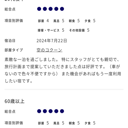
総合点
4
5
5
5
項目別評価
部屋
風呂
朝食
夕食
5
5
接客・サービス
その他設備
2024年7月22日
宿泊日
空のコクーン
部屋タイプ
素敵な一泊を過ごしました。 特にスタッフがとても親切で、
旅行計画まで提案していただきました点は好評です。（車が
ないので色々不便ですから） また機会があればもう一度利用
したい宿です。
60歳以上
総合点
5
5
5
5
項目別評価
部屋
風呂
朝食
夕食