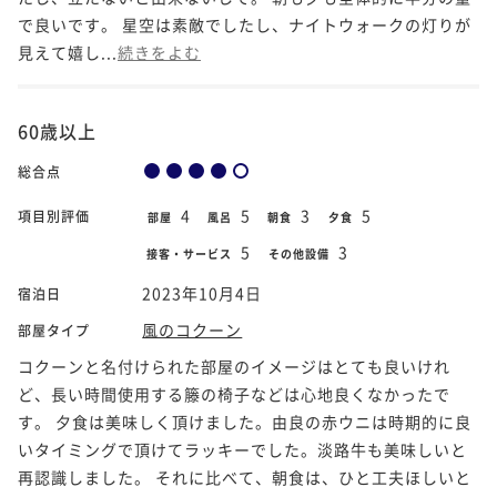
で良いです。 星空は素敵でしたし、ナイトウォークの灯りが
見えて嬉し...
続きをよむ
60歳以上
総合点
4
5
3
5
項目別評価
部屋
風呂
朝食
夕食
5
3
接客・サービス
その他設備
2023年10月4日
宿泊日
風のコクーン
部屋タイプ
コクーンと名付けられた部屋のイメージはとても良いけれ
ど、長い時間使用する籐の椅子などは心地良くなかったで
す。 夕食は美味しく頂けました。由良の赤ウニは時期的に良
いタイミングで頂けてラッキーでした。淡路牛も美味しいと
再認識しました。 それに比べて、朝食は、ひと工夫ほしいと