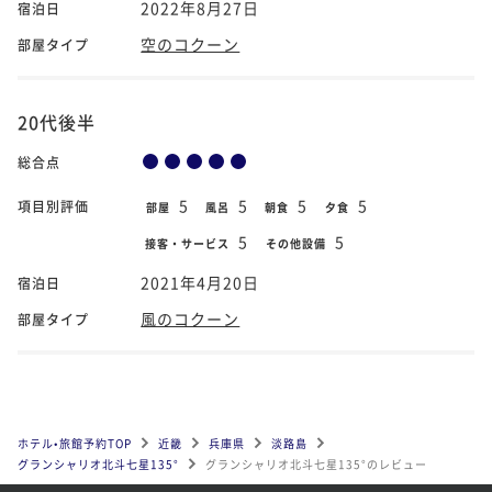
2022年8月27日
宿泊日
空のコクーン
部屋タイプ
20代後半
総合点
5
5
5
5
項目別評価
部屋
風呂
朝食
夕食
5
5
接客・サービス
その他設備
2021年4月20日
宿泊日
風のコクーン
部屋タイプ
ホテル•旅館予約TOP
近畿
兵庫県
淡路島
グランシャリオ北斗七星135°
グランシャリオ北斗七星135°のレビュー