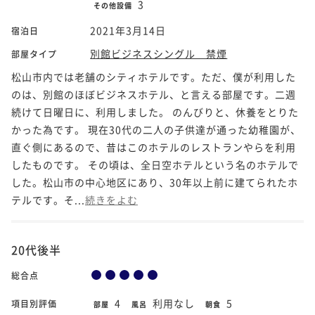
3
その他設備
2021年3月14日
宿泊日
別館ビジネスシングル 禁煙
部屋タイプ
松山市内では老舗のシティホテルです。ただ、僕が利用した
のは、別館のほぼビジネスホテル、と言える部屋です。二週
続けて日曜日に、利用しました。 のんびりと、休養をとりた
かった為です。 現在30代の二人の子供達が通った幼稚園が、
直ぐ側にあるので、昔はこのホテルのレストランやらを利用
したものです。 その頃は、全日空ホテルという名のホテルで
した。松山市の中心地区にあり、30年以上前に建てられたホ
テルです。そ...
続きをよむ
20代後半
総合点
4
利用なし
5
項目別評価
部屋
風呂
朝食