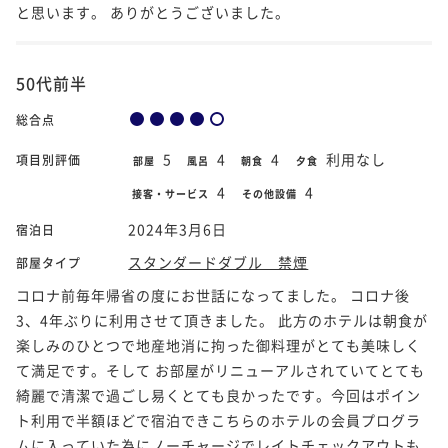
と思います。 ありがとうございました。
50代前半
総合点
5
4
4
利用なし
項目別評価
部屋
風呂
朝食
夕食
4
4
接客・サービス
その他設備
2024年3月6日
宿泊日
スタンダードダブル 禁煙
部屋タイプ
コロナ前毎年帰省の度にお世話になってました。 コロナ後
3、4年ぶりに利用させて頂きました。 此方のホテルは朝食が
楽しみのひとつで地産地消に拘った御料理がとても美味しく
て満足です。そして お部屋がリニューアルされていてとても
綺麗で清潔で過ごし易くとても良かったです。今回はポイン
ト利用で半額ほどで宿泊できこちらのホテルの会員プログラ
ムに入っていた為にノーチャージでレイトチェックアウトも