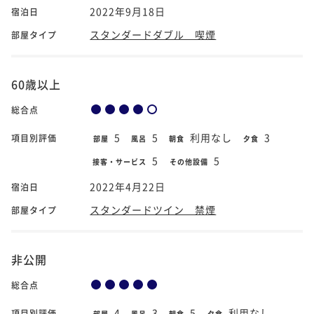
2022年9月18日
宿泊日
スタンダードダブル 喫煙
部屋タイプ
60歳以上
総合点
5
5
利用なし
3
項目別評価
部屋
風呂
朝食
夕食
5
5
接客・サービス
その他設備
2022年4月22日
宿泊日
スタンダードツイン 禁煙
部屋タイプ
非公開
総合点
4
3
5
利用なし
項目別評価
部屋
風呂
朝食
夕食