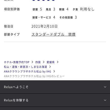
5
3
4
利用なし
項目別評価
部屋
風呂
朝食
夕食
4
3
接客・サービス
その他設備
2021年2月10日
宿泊日
スタンダードダブル 禁煙
部屋タイプ
ホテル•旅館予約TOP
四国
愛媛県
松山・道後・新居浜・しまなみ海道
ANAクラウンプラザホテル松山 by IHG
ANAクラウンプラザホテル松山 by IHGのレビュー
Reluxへようこそ
Reluxを体験する