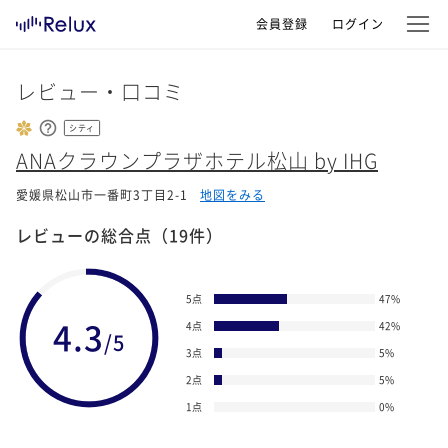
会員登録
ログイン
レビュー・口コミ
シティ
ANAクラウンプラザホテル松山 by IHG
愛媛県松山市一番町3丁目2-1
地図をみる
レビューの総合点
（19件）
5点
47
%
4.3
4点
42
%
/5
3点
5
%
2点
5
%
1点
0
%