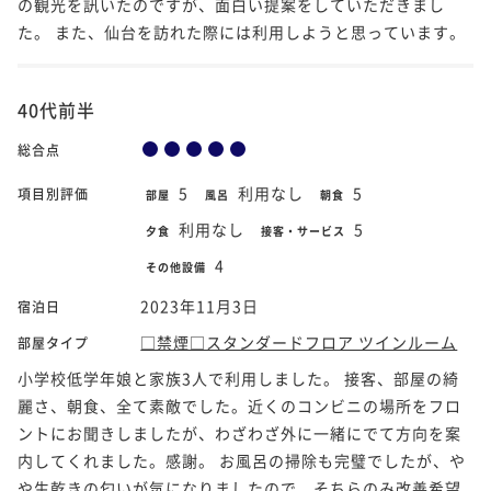
の観光を訊いたのですが、面白い提案をしていただきまし
た。 また、仙台を訪れた際には利用しようと思っています。
40代前半
総合点
5
利用なし
5
項目別評価
部屋
風呂
朝食
利用なし
5
夕食
接客・サービス
4
その他設備
2023年11月3日
宿泊日
□禁煙□スタンダードフロア ツインルーム
部屋タイプ
小学校低学年娘と家族3人で利用しました。 接客、部屋の綺
麗さ、朝食、全て素敵でした。近くのコンビニの場所をフロ
ントにお聞きしましたが、わざわざ外に一緒にでて方向を案
内してくれました。感謝。 お風呂の掃除も完璧でしたが、や
や生乾きの匂いが気になりましたので、そちらのみ改善希望