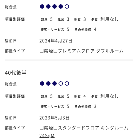
総合点
5
3
3
利用なし
項目別評価
部屋
風呂
朝食
夕食
5
4
接客・サービス
その他設備
2024年4月27日
宿泊日
□禁煙□プレミアムフロア ダブルルーム
部屋タイプ
40代後半
総合点
5
5
4
利用なし
項目別評価
部屋
風呂
朝食
夕食
5
3
接客・サービス
その他設備
2023年5月3日
宿泊日
□禁煙□スタンダードフロア キングルーム
部屋タイプ
24SqM