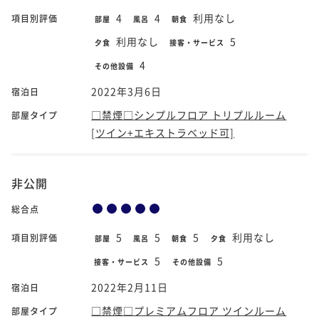
4
4
利用なし
項目別評価
部屋
風呂
朝食
利用なし
5
夕食
接客・サービス
4
その他設備
2022年3月6日
宿泊日
□禁煙□シンプルフロア トリプルルーム
部屋タイプ
[ツイン+エキストラベッド可]
非公開
総合点
5
5
5
利用なし
項目別評価
部屋
風呂
朝食
夕食
5
5
接客・サービス
その他設備
2022年2月11日
宿泊日
□禁煙□プレミアムフロア ツインルーム
部屋タイプ