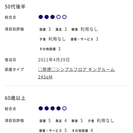
50代後半
総合点
3
3
利用なし
項目別評価
部屋
風呂
朝食
利用なし
3
夕食
接客・サービス
3
その他設備
2021年4月29日
宿泊日
□禁煙□シンプルフロア キングルーム
部屋タイプ
24SqM
60歳以上
総合点
5
4
5
利用なし
項目別評価
部屋
風呂
朝食
夕食
5
4
接客・サービス
その他設備