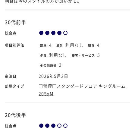
朝食は今のスタイルの方が良いかも。
30代前半
総合点
4
利用なし
4
項目別評価
部屋
風呂
朝食
利用なし
5
夕食
接客・サービス
3
その他設備
2026年5月3日
宿泊日
□禁煙□スタンダードフロア キングルーム
部屋タイプ
20SqM
20代後半
総合点