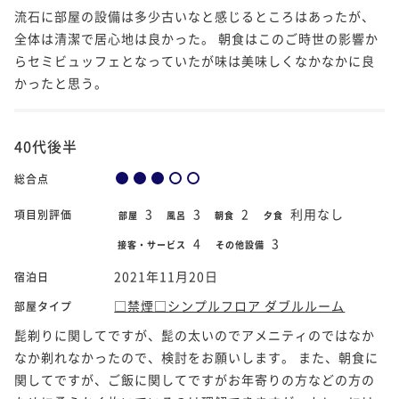
流石に部屋の設備は多少古いなと感じるところはあったが、
全体は清潔で居心地は良かった。 朝食はこのご時世の影響か
らセミビュッフェとなっていたが味は美味しくなかなかに良
かったと思う。
40代後半
総合点
3
3
2
利用なし
項目別評価
部屋
風呂
朝食
夕食
4
3
接客・サービス
その他設備
2021年11月20日
宿泊日
□禁煙□シンプルフロア ダブルルーム
部屋タイプ
髭剃りに関してですが、髭の太いのでアメニティのではなか
なか剃れなかったので、検討をお願いします。 また、朝食に
関してですが、ご飯に関してですがお年寄りの方などの方の