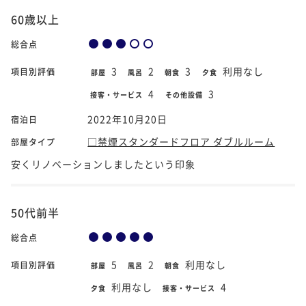
60歳以上
総合点
3
2
3
利用なし
項目別評価
部屋
風呂
朝食
夕食
4
3
接客・サービス
その他設備
2022年10月20日
宿泊日
□禁煙スタンダードフロア ダブルルーム
部屋タイプ
安くリノベーションしましたという印象
50代前半
総合点
5
2
利用なし
項目別評価
部屋
風呂
朝食
利用なし
4
夕食
接客・サービス