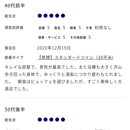
40代前半
総合点
5
5
5
利用なし
項目別評価
部屋
風呂
朝食
夕食
5
5
接客・サービス
その他設備
2020年12月19日
宿泊日
【禁煙】スタンダードツイン（39平米)
部屋タイプ
キレイな部屋で、景色が最高でした。また浴槽も大きく沢山
歩き回った身体で、ゆっくりと湯船につかり疲れもとれまし
た。 朝食はビュッフェを選びましたが、すごく美味しく大
満足でした。
50代後半
総合点