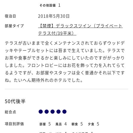
1
その他設備
2018年5月30日
宿泊日
【禁煙】デラックスツイン（プライベート
部屋タイプ
テラス付/39平米）
テラスが古いままで全くメンテナンスされておらずウッドデ
ッキやテーブルセットには苔まで生えていました。テラスで
お茶や食事ができるかと楽しみにしていたのですががっかり
しました。フロントロビーにはお花を飾って力を入れてらて
るようですが、お部屋やスタッフは全く普通かそれ以下です
ね。たいへん期待外れのホテルでした。
50代後半
総合点
5
4
5
5
項目別評価
部屋
風呂
朝食
夕食