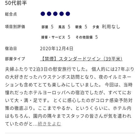
50代前半
総合点
5
5
5
利用なし
項目別評価
部屋
風呂
朝食
夕食
5
5
接客・サービス
その他設備
2020年12月4日
宿泊日
【禁煙】スタンダードツイン（39平米)
部屋タイプ
夫婦ふたりで2泊3日の慰安旅行でした。 個人的には27年ぶり
の大好きだったハウステンボス訪問となり、夜のイルミネー
ションも含めてとても楽しみにしていました。 今回は、当時
憧れだったホテルヨーロッパへの宿泊でしたが、すべてにお
いて大・満・足です。 とくに感心したのがコロナ感染予防対
策の徹底ぶり。ここまでやるか、というくらいに、ホテル内
はもちろん、園内の隅々までスタッフの皆さんが気を遣われ
ていたのがと...
続きをよむ