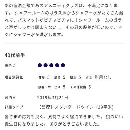
あの宿泊金額であのアメニティグッズは、不満足になりま
す。 シャワールームのガラス扉からシャワー水がたくさん漏
れて、バスマットがビチャビチャに！シャワールームのガラ
ス戸がしっかり閉まらないし、その扉の段差が低いので、す
ぐにシャワー水が洪水します。
40代前半
総合点
5
5
5
利用なし
項目別評価
部屋
風呂
朝食
夕食
5
5
接客・サービス
その他設備
2019年3月24日
宿泊日
【禁煙】スタンダードツイン（39平米)
部屋タイプ
皆さまの応対も良く、気持ちよく宿泊できました。 娘のいい
誕生日になりました。 ありがとうございました。