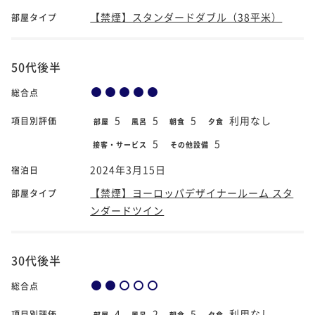
【禁煙】スタンダードダブル（38平米）
部屋タイプ
50代後半
総合点
5
5
5
利用なし
項目別評価
部屋
風呂
朝食
夕食
5
5
接客・サービス
その他設備
2024年3月15日
宿泊日
【禁煙】ヨーロッパデザイナールーム スタ
部屋タイプ
ンダードツイン
30代後半
総合点
4
2
5
利用なし
項目別評価
部屋
風呂
朝食
夕食