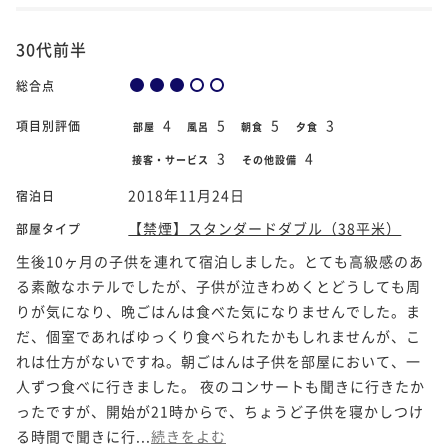
30代前半
総合点
4
5
5
3
項目別評価
部屋
風呂
朝食
夕食
3
4
接客・サービス
その他設備
2018年11月24日
宿泊日
【禁煙】スタンダードダブル（38平米）
部屋タイプ
生後10ヶ月の子供を連れて宿泊しました。とても高級感のあ
る素敵なホテルでしたが、子供が泣きわめくとどうしても周
りが気になり、晩ごはんは食べた気になりませんでした。ま
だ、個室であればゆっくり食べられたかもしれませんが、こ
れは仕方がないですね。朝ごはんは子供を部屋において、一
人ずつ食べに行きました。 夜のコンサートも聞きに行きたか
ったですが、開始が21時からで、ちょうど子供を寝かしつけ
る時間で聞きに行...
続きをよむ