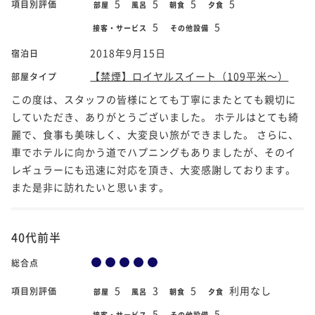
5
5
5
5
項目別評価
部屋
風呂
朝食
夕食
5
5
接客・サービス
その他設備
2018年9月15日
宿泊日
【禁煙】ロイヤルスイート（109平米～）
部屋タイプ
この度は、スタッフの皆様にとても丁寧にまたとても親切に
していただき、ありがとうございました。 ホテルはとても綺
麗で、食事も美味しく、大変良い旅ができました。 さらに、
車でホテルに向かう道でハプニングもありましたが、そのイ
レギュラーにも迅速に対応を頂き、大変感謝しております。
また是非に訪れたいと思います。
40代前半
総合点
5
3
5
利用なし
項目別評価
部屋
風呂
朝食
夕食
5
5
接客・サービス
その他設備