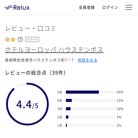
会員登録
ログイン
レビュー・口コミ
リゾート
ホテルヨーロッパ ハウステンボス
長崎県佐世保市ハウステンボス町7－7
地図をみる
レビューの総合点
（39件）
5点
69
%
4.4
4点
12
%
/5
3点
10
%
2点
5
%
1点
2
%