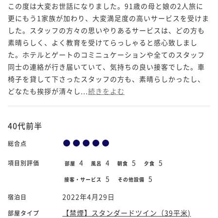
この度は大変お世話になりました。91歳の母と娘の2人旅に
更にもう1家族が加わり、大変満足度の高いサービスを受けま
した。スタッフの方々の思いやりあるサービスは、どの方も
素晴らしく、よく教育を受けてらっしゃると感心致しまし
た。ホテルとゲートのコミニュケーションや全てのスタッフ
同士の連絡が行き届いていて、気持ちの良い接客でした。車
椅子を貸して下さったスタッフの方も、素晴らしかったし、
どなたも挨拶が清々し...
続きをよむ
40代前半
総合点
4
4
5
5
項目別評価
部屋
風呂
朝食
夕食
5
5
接客・サービス
その他設備
2022年4月29日
宿泊日
【禁煙】スタンダードツイン（39平米)
部屋タイプ