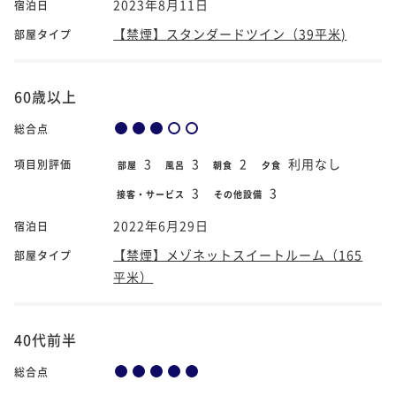
2023年8月11日
宿泊日
【禁煙】スタンダードツイン（39平米)
部屋タイプ
60歳以上
総合点
3
3
2
利用なし
項目別評価
部屋
風呂
朝食
夕食
3
3
接客・サービス
その他設備
2022年6月29日
宿泊日
【禁煙】メゾネットスイートルーム（165
部屋タイプ
平米）
40代前半
総合点