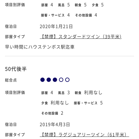
4
5
5
5
項目別評価
部屋
風呂
朝食
夕食
4
4
接客・サービス
その他設備
2020年1月21日
宿泊日
【禁煙】スタンダードツイン（39平米)
部屋タイプ
早い時間にハウステンボス駅迄車
50代後半
総合点
4
3
利用なし
項目別評価
部屋
風呂
朝食
利用なし
5
夕食
接客・サービス
2
その他設備
2019年4月3日
宿泊日
【禁煙】ラグジュアリーツイン（61平米）
部屋タイプ