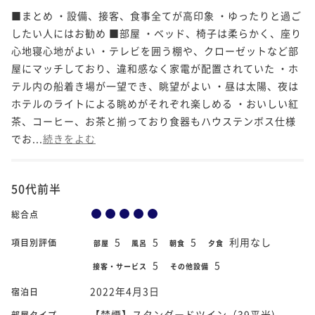
■まとめ ・設備、接客、食事全てが高印象 ・ゆったりと過ご
したい人にはお勧め ■部屋 ・ベッド、椅子は柔らかく、座り
心地寝心地がよい ・テレビを囲う棚や、クローゼットなど部
屋にマッチしており、違和感なく家電が配置されていた ・ホ
テル内の船着き場が一望でき、眺望がよい ・昼は太陽、夜は
ホテルのライトによる眺めがそれぞれ楽しめる ・おいしい紅
茶、コーヒー、お茶と揃っており食器もハウステンボス仕様
でお...
続きをよむ
50代前半
総合点
5
5
5
利用なし
項目別評価
部屋
風呂
朝食
夕食
5
5
接客・サービス
その他設備
2022年4月3日
宿泊日
【禁煙】スタンダードツイン（39平米)
部屋タイプ