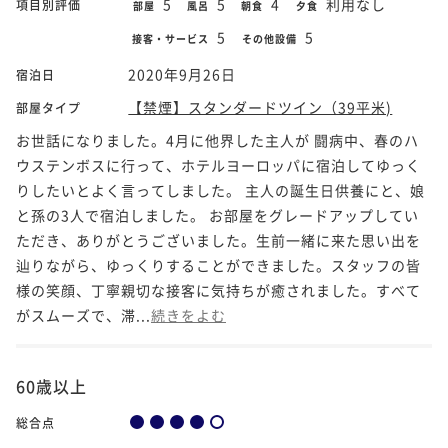
5
5
4
利用なし
項目別評価
部屋
風呂
朝食
夕食
5
5
接客・サービス
その他設備
2020年9月26日
宿泊日
【禁煙】スタンダードツイン（39平米)
部屋タイプ
お世話になりました。4月に他界した主人が 闘病中、春のハ
ウステンボスに行って、ホテルヨーロッパに宿泊してゆっく
りしたいとよく言ってしました。 主人の誕生日供養にと、娘
と孫の3人で宿泊しました。 お部屋をグレードアップしてい
ただき、ありがとうございました。生前一緒に来た思い出を
辿りながら、ゆっくりすることができました。スタッフの皆
様の笑顔、丁寧親切な接客に気持ちが癒されました。すべて
がスムーズで、滞...
続きをよむ
60歳以上
総合点