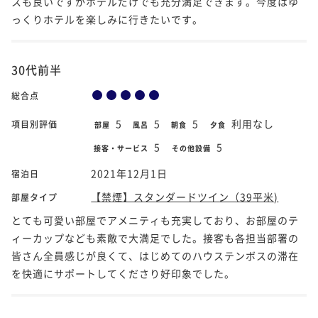
スも良いですがホテルだけでも充分満足できます。今度はゆ
っくりホテルを楽しみに行きたいです。
30代前半
総合点
5
5
5
利用なし
項目別評価
部屋
風呂
朝食
夕食
5
5
接客・サービス
その他設備
2021年12月1日
宿泊日
【禁煙】スタンダードツイン（39平米)
部屋タイプ
とても可愛い部屋でアメニティも充実しており、お部屋のテ
ィーカップなども素敵で大満足でした。接客も各担当部署の
皆さん全員感じが良くて、はじめてのハウステンボスの滞在
を快適にサポートしてくださり好印象でした。