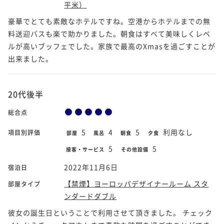
平米）
豪華でとても素敵なホテルですね。空港からホテルまでの無
料送迎バスも楽で助かりました。朝食はすべて美味しくレベ
ルが高いブッフェでした。家族で最高のXmasを過ごすことが
出来ました。
20代後半
総合点
5
4
5
利用なし
項目別評価
部屋
風呂
朝食
夕食
5
5
接客・サービス
その他設備
2022年11月6日
宿泊日
【禁煙】ヨーロッパデザイナールーム スタ
部屋タイプ
ンダードダブル
彼女の誕生日ということで利用させて頂きました。 チェック