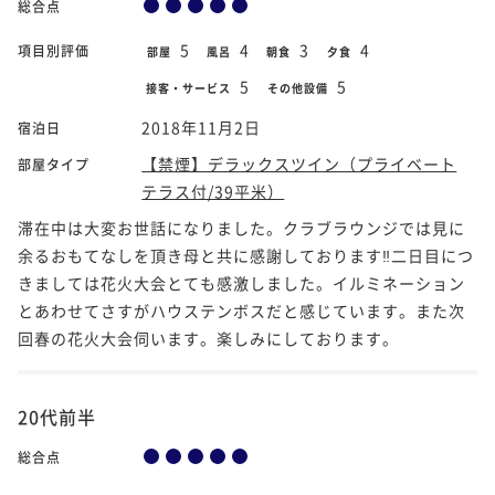
総合点
5
4
3
4
項目別評価
部屋
風呂
朝食
夕食
5
5
接客・サービス
その他設備
2018年11月2日
宿泊日
【禁煙】デラックスツイン（プライベート
部屋タイプ
テラス付/39平米）
滞在中は大変お世話になりました。クラブラウンジでは見に
余るおもてなしを頂き母と共に感謝しております‼️二日目につ
きましては花火大会とても感激しました。イルミネーション
とあわせてさすがハウステンボスだと感じています。また次
回春の花火大会伺います。楽しみにしております。
20代前半
総合点