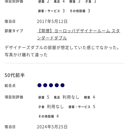
2
4
3
3
項目別評価
部屋
風呂
朝食
夕食
3
3
接客・サービス
その他設備
2017年5月12日
宿泊日
【禁煙】ヨーロッパデザイナールーム スタ
部屋タイプ
ンダードダブル
デザイナーズダブルの部屋が想定していた感じでなかった。
写真かけ離れて違った
50代前半
総合点
5
利用なし
4
項目別評価
部屋
風呂
朝食
利用なし
5
夕食
接客・サービス
4
その他設備
2024年5月25日
宿泊日