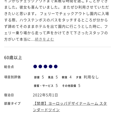
インからチェックアウトまで素敵な時間を過ごすことができ
ました。彼女も喜んでいました。 またぜひ利用させていただ
きたいと思います。 フェリーでチェックアウトし園内に入場
する際、ハウステンボスのパスをタッチするところが分から
ず諦めてそのままホテルを出て園内に行こうとした時に、フ
ェリー乗り場から走って声をかけてきて下さったスタッフの
方がいて本当に...
続きをよむ
60歳以上
総合点
5
5
4
利用なし
項目別評価
部屋
風呂
朝食
夕食
5
5
接客・サービス
その他設備
2022年5月1日
宿泊日
【禁煙】ヨーロッパデザイナールーム スタ
部屋タイプ
ンダードツイン