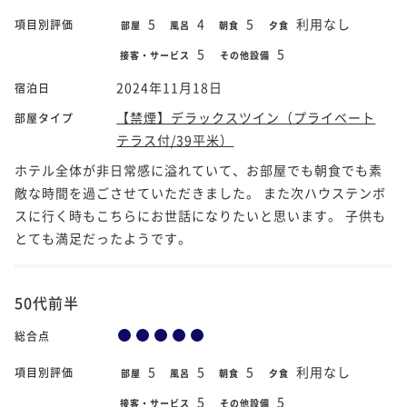
5
4
5
利用なし
項目別評価
部屋
風呂
朝食
夕食
5
5
接客・サービス
その他設備
2024年11月18日
宿泊日
【禁煙】デラックスツイン（プライベート
部屋タイプ
テラス付/39平米）
ホテル全体が非日常感に溢れていて、お部屋でも朝食でも素
敵な時間を過ごさせていただきました。 また次ハウステンボ
スに行く時もこちらにお世話になりたいと思います。 子供も
とても満足だったようです。
50代前半
総合点
5
5
5
利用なし
項目別評価
部屋
風呂
朝食
夕食
5
5
接客・サービス
その他設備