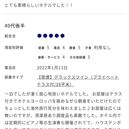
とても素晴らしいホテルでした！！
40代後半
総合点
5
4
5
利用なし
項目別評価
部屋
風呂
朝食
夕食
4
5
接客・サービス
その他設備
2022年1月13日
宿泊日
【禁煙】デラックスツイン（プライベート
部屋タイプ
テラス付/39平米）
一泊でしたが凄く居心地良いホテルでした。 お部屋はテラス
付きでホテルヨーロッパを眺めながら朝食をいただけたので
ちょっとした海外旅行気分を味わえました♪お部屋は広くは
無いのですが、清潔感あり調度品も素敵でした。ホテル内で
は定期的にピアノ等の生演奏も開催されてて、ハウステンボ