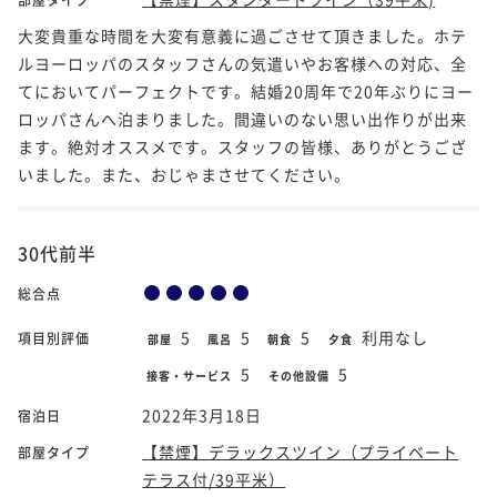
大変貴重な時間を大変有意義に過ごさせて頂きました。ホテ
ルヨーロッパのスタッフさんの気遣いやお客様への対応、全
てにおいてパーフェクトです。結婚20周年で20年ぶりにヨー
ロッパさんへ泊まりました。間違いのない思い出作りが出来
ます。絶対オススメです。スタッフの皆様、ありがとうござ
いました。また、おじゃまさせてください。
30代前半
総合点
5
5
5
利用なし
項目別評価
部屋
風呂
朝食
夕食
5
5
接客・サービス
その他設備
2022年3月18日
宿泊日
【禁煙】デラックスツイン（プライベート
部屋タイプ
テラス付/39平米）