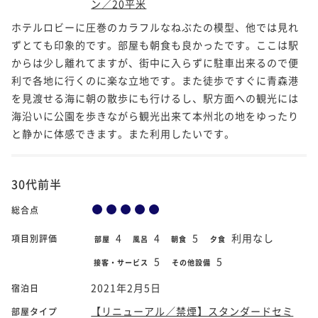
ン／20平米
ホテルロビーに圧巻のカラフルなねぶたの模型、他では見れ
ずとても印象的です。部屋も朝食も良かったです。ここは駅
からは少し離れてますが、街中に入らずに駐車出来るので便
利で各地に行くのに楽な立地です。また徒歩ですぐに青森港
を見渡せる海に朝の散歩にも行けるし、駅方面への観光には
海沿いに公園を歩きながら観光出来て本州北の地をゆったり
と静かに体感できます。また利用したいです。
30代前半
総合点
4
4
5
利用なし
項目別評価
部屋
風呂
朝食
夕食
5
5
接客・サービス
その他設備
2021年2月5日
宿泊日
【リニューアル／禁煙】スタンダードセミ
部屋タイプ