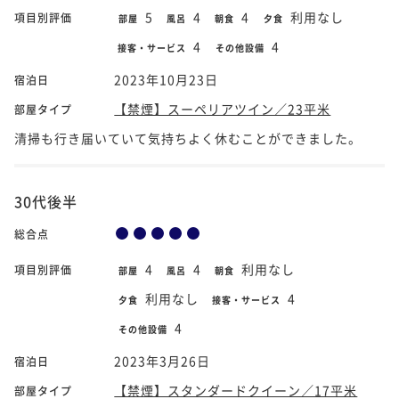
5
4
4
利用なし
項目別評価
部屋
風呂
朝食
夕食
4
4
接客・サービス
その他設備
2023年10月23日
宿泊日
【禁煙】スーペリアツイン／23平米
部屋タイプ
清掃も行き届いていて気持ちよく休むことができました。
30代後半
総合点
4
4
利用なし
項目別評価
部屋
風呂
朝食
利用なし
4
夕食
接客・サービス
4
その他設備
2023年3月26日
宿泊日
【禁煙】スタンダードクイーン／17平米
部屋タイプ