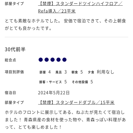
【禁煙】スタンダードツインハイフロア／
部屋タイプ
Refa導入／23平米
とても素敵なホテルでした。 安価で宿泊できて、その上朝食
がとても良かったです。
30代前半
総合点
4
3
5
利用なし
項目別評価
部屋
風呂
朝食
夕食
5
5
接客・サービス
その他設備
2024年5月22日
宿泊日
【禁煙】スタンダードダブル／15平米
部屋タイプ
ホテルのフロントに展示してある、ねぶたが見たくて宿泊し
ました！ 青森県産の食材を使った物や、青森っぽい料理があ
って、とても楽しめました！