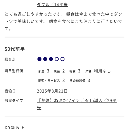
ダブル／14平米
とても過ごしやすかったです。 朝食は今まで食べた中でダン
トツで美味しいです。 朝食を食べにまた泊まりに行きたいで
す。
50代前半
総合点
3
2
3
利用なし
項目別評価
部屋
風呂
朝食
夕食
3
3
接客・サービス
その他設備
2025年8月21日
宿泊日
【禁煙】ねぶたツイン／Refa導入／29平
部屋タイプ
米
60歳以上