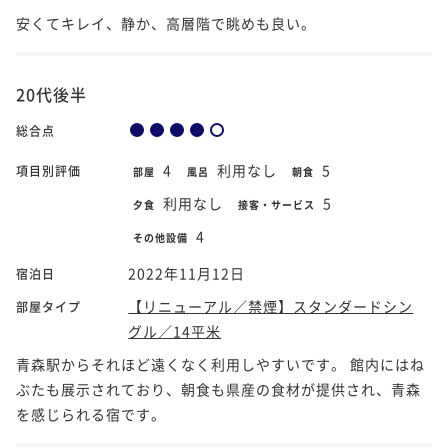
安くてキレイ、静か、高層階で眺めも良い。
20代後半
総合点
4
利用なし
5
項目別評価
部屋
風呂
朝食
利用なし
5
夕食
接客・サービス
4
その他設備
2022年11月12日
宿泊日
【リニューアル／禁煙】スタンダードシン
部屋タイプ
グル／14平米
青森駅からそれほど遠くなく利用しやすいです。 館内にはね
ぶたも展示されており、朝食も県産の食材が提供され、青森
を感じられる宿です。