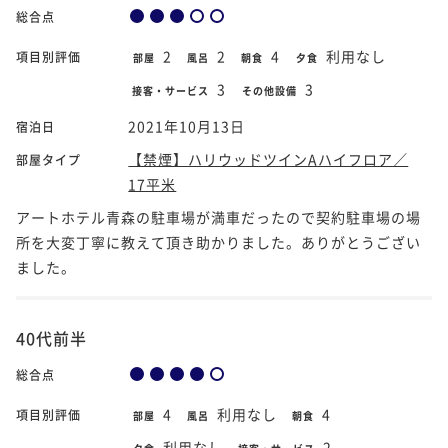
総合点
2
2
4
利用なし
項目別評価
部屋
風呂
朝食
夕食
3
3
接客・サービス
その他設備
2021年10月13日
宿泊日
【禁煙】ハリウッドツインAハイフロア／
部屋タイプ
17平米
アートホテル青森の駐車場が満車だったので契約駐車場の場
所を大変丁寧に教えて頂き助かりました。ありがとうござい
ました。
40代前半
総合点
4
利用なし
4
項目別評価
部屋
風呂
朝食
利用なし
2