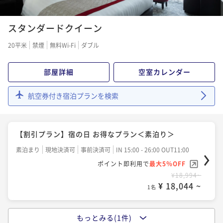
スタンダードクイーン
20平米
禁煙
無料Wi-Fi
ダブル
部屋詳細
空室カレンダー
航空券付き宿泊プランを検索
【割引プラン】宿の日 お得なプラン＜素泊り＞
素泊まり
現地決済可
事前決済可
IN 15:00 - 26:00 OUT11:00
ポイント即利用で
最大5％OFF
¥18,994~
¥ 18,044 ~
1名
もっとみる(1件)
【割引プラン】宿の日 お得なプラン＜朝食付＞