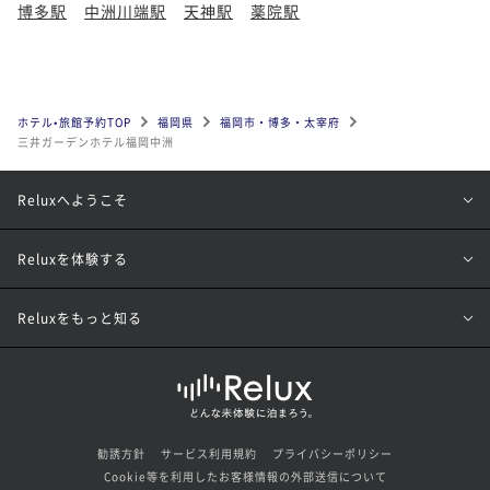
博多駅
中洲川端駅
天神駅
薬院駅
ホテル•旅館予約TOP
福岡県
福岡市・博多・太宰府
三井ガーデンホテル福岡中洲
Reluxへようこそ
Reluxを体験する
Reluxをもっと知る
勧誘方針
サービス利用規約
プライバシーポリシー
Cookie等を利用したお客様情報の外部送信について