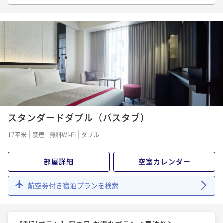
朝食付き
現地決済可
事前決済可
IN 15:00 - 26:00 OUT11:00
ポイント即利用で
最大5％OFF
¥21,693~
¥ 20,608 ~
1名
スタンダードダブル（バスタブ）
17平米
禁煙
無料Wi-Fi
ダブル
部屋詳細
空室カレンダー
航空券付き宿泊プランを検索