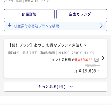
24平米
禁煙
無料Wi-Fi
ツイン
部屋詳細
空室カレンダー
航空券付き宿泊プランを検索
【割引プラン】宿の日 お得なプラン＜素泊り＞
素泊まり
現地決済可
事前決済可
IN 15:00 - 26:00 OUT11:00
ポイント即利用で
最大5％OFF
¥20,884~
¥ 19,839 ~
1名
もっとみる(1件)
【割引プラン】宿の日 お得なプラン＜朝食付＞
朝食付き
現地決済可
事前決済可
IN 15:00 - 26:00 OUT11:00
ポイント即利用で
最大5％OFF
¥23,583~