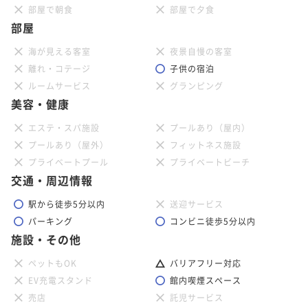
部屋で朝食
部屋で夕食
部屋
海が見える客室
夜景自慢の客室
離れ・コテージ
子供の宿泊
ルームサービス
グランピング
美容・健康
エステ・スパ施設
プールあり（屋内）
プールあり（屋外）
フィットネス施設
プライベートプール
プライベートビーチ
交通・周辺情報
駅から徒歩5分以内
送迎サービス
パーキング
コンビニ徒歩5分以内
施設・その他
ペットもOK
バリアフリー対応
EV充電スタンド
館内喫煙スペース
売店
託児サービス