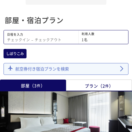
ックアウト集中で別の
てくるのに３０分かか
っとマイナスでした。
部屋・宿泊プラン
利用人数
日程を入力
1
名
チェックイン
−
チェックアウト
しぼりこみ
航空券付き宿泊プランを検索
部屋
（
3
）
プラン
（
2
）
件
件