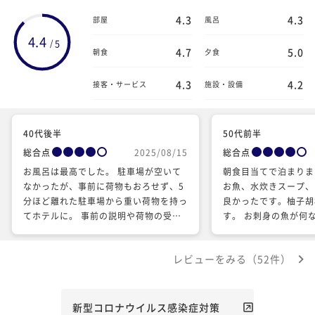
4.3
4.3
部屋
風呂
4.4
5
/
4.7
5.0
朝食
夕食
4.3
4.2
接客・サービス
施設・設備
40代後半
50代前半
総合点
2025/08/15
総合点
お風呂は最高でした。 駐車場が空いて
朝食目当てで泊まりま
なかったが、事前に荷物もおろせず、5
お魚、水炊きスープ、
分ほど離れた駐車場から重い荷物を持っ
良かったです。柚子胡
てホテルに。 事前の説明や荷物の受け
す。 お刺身の魚が何
取りなどのサービスがあると良かった。
と良かったと思います
聞きましたがなんて言
レビューをみる（52件）
れませんでした。 ウ
コーヒーが注ぎにくか
トの方が気さくに話し
いました。 エレベー
新型コロナウイルス感染症対策