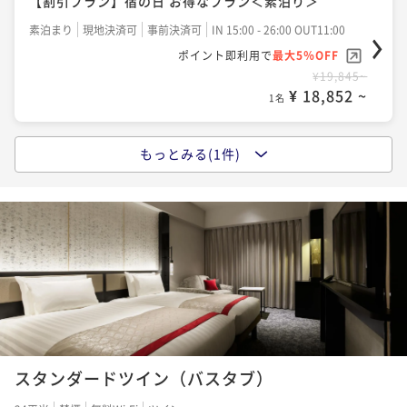
【割引プラン】宿の日 お得なプラン＜素泊り＞
素泊まり
現地決済可
事前決済可
IN 15:00 - 26:00 OUT11:00
ポイント即利用で
最大5％OFF
¥19,845~
¥ 18,852 ~
1名
もっとみる(1件)
【割引プラン】宿の日 お得なプラン＜朝食付＞
朝食付き
現地決済可
事前決済可
IN 15:00 - 26:00 OUT11:00
ポイント即利用で
最大5％OFF
¥22,543~
¥ 21,415 ~
1名
スタンダードツイン（バスタブ）