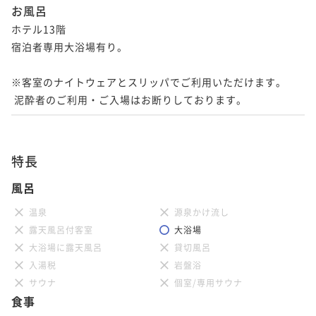
お風呂
ホテル13階

宿泊者専用大浴場有り。

※客室のナイトウェアとスリッパでご利用いただけます。

特長
風呂
温泉
源泉かけ流し
露天風呂付客室
大浴場
大浴場に露天風呂
貸切風呂
入湯税
岩盤浴
サウナ
個室/専用サウナ
食事