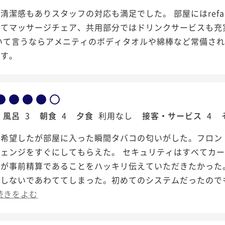
清潔感もありスタッフの対応も満足でした。 部屋にはref
してマッサージチェア、共用部分ではドリンクサービスも充
いて言うならアメニティのボディタオルや綿棒など常備され
です。
風呂
3
朝食
4
夕食
利用なし
接客・サービス
4
を希望したが部屋に入った瞬間タバコの匂いがした。フロン
チェンジをすぐにしてもらえた。 セキュリティはすべてカ
明が事前精算であることをハッキリ伝えていただきたかった
しないであわててしまった。初めてのシステムだったのでも
続きをよむ