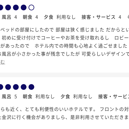
風呂
4
朝食
4
夕食
利用なし
接客・サービス
4
ベッドの部屋にしたので 部屋は狭く感じました だからと
し 初めに受け付けでコーヒーやお茶を受け取れるし ロビ
スがあったので ホテル内での時間も心地よく過ごせました
お風呂が小さかった事が残念でしたが 可愛らしいデザインで
よむ
風呂
5
朝食
利用なし
夕食
利用なし
接客・サービ
からも近く、とても利便性のいいホテルです。 フロントの
た金沢に行く機会がありましら、是非利用させていただきま