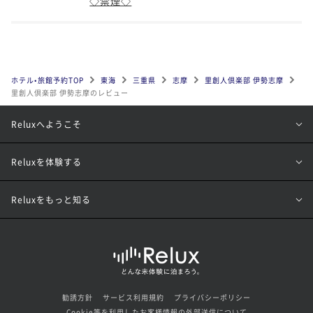
◇禁煙◇
ホテル•旅館予約TOP
東海
三重県
志摩
里創人倶楽部 伊勢志摩
里創人倶楽部 伊勢志摩のレビュー
Reluxへようこそ
Reluxを体験する
Reluxをもっと知る
勧誘方針
サービス利用規約
プライバシーポリシー
Cookie等を利用したお客様情報の外部送信について