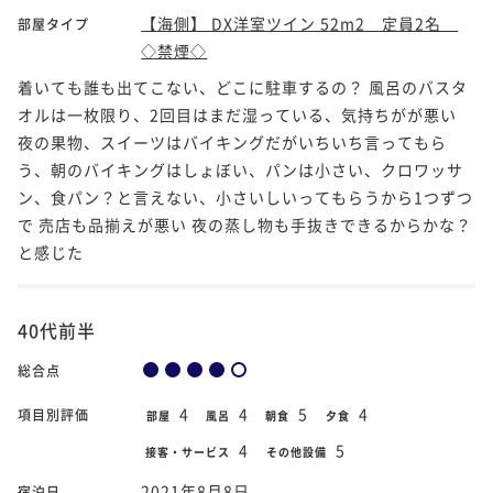
【海側】 DX洋室ツイン 52m2 定員2名
部屋タイプ
◇禁煙◇
着いても誰も出てこない、どこに駐車するの？ 風呂のバスタ
オルは一枚限り、2回目はまだ湿っている、気持ちがが悪い
夜の果物、スイーツはバイキングだがいちいち言ってもら
う、朝のバイキングはしょぼい、パンは小さい、クロワッサ
ン、食パン？と言えない、小さいしいってもらうから1つずつ
で 売店も品揃えが悪い 夜の蒸し物も手抜きできるからかな？
と感じた
40代前半
総合点
4
4
5
4
項目別評価
部屋
風呂
朝食
夕食
4
5
接客・サービス
その他設備
2021年8月8日
宿泊日