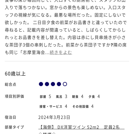
入りで落ちつかない。窓からの景色も楽しめない。入口スタ
ッフの視線が気になる。最悪な場所だった。固定にしないで
欲しかった。 二日目夕食の前菜がお品書きと違っていたので
尋ねると、記載内容が間違っていると、しばらくしてからし
れっとお品書きを差し替えた。内容は赤にし貝串焼きが小さ
な茶団子3個の串刺しだった。前菜から茶団子ですか❓隣の席
も同じ「志摩里海会...
続きをよむ
60歳以上
総合点
5
3
4
4
項目別評価
部屋
風呂
朝食
夕食
4
4
接客・サービス
その他設備
2024年3月23日
宿泊日
【海側】 DX洋室ツイン 52m2 定員2名
部屋タイプ