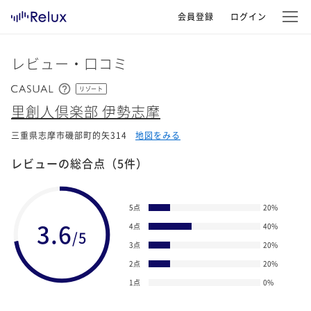
会員登録
ログイン
レビュー・口コミ
リゾート
里創人倶楽部 伊勢志摩
三重県志摩市磯部町的矢314
地図をみる
レビューの総合点
（5件）
5点
20
%
3.6
4点
40
%
/5
3点
20
%
2点
20
%
1点
0
%