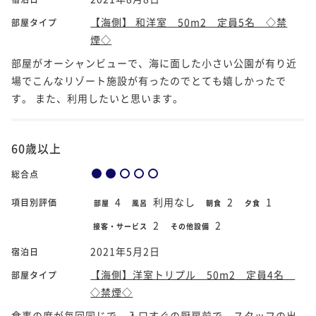
【海側】 和洋室 50m2 定員5名 ◇禁
部屋タイプ
煙◇
部屋がオーシャンビューで、海に面した小さい公園が有り近
場でこんなリゾート施設が有ったのでとても嬉しかったで
す。 また、利用したいと思います。
60歳以上
総合点
4
利用なし
2
1
項目別評価
部屋
風呂
朝食
夕食
2
2
接客・サービス
その他設備
2021年5月2日
宿泊日
【海側】洋室トリプル 50m2 定員4名
部屋タイプ
◇禁煙◇
食事の席が毎回同じで、入口すぐの厨房前で、スタッフの出