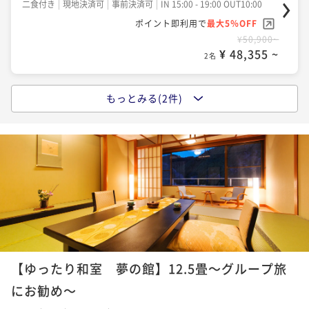
二食付き
現地決済可
事前決済可
IN 15:00 - 19:00 OUT10:00
ポイント即利用で
最大5％OFF
¥50,900~
¥ 48,355 ~
2名
もっとみる(2件)
【人気No．1 榊会席】“鉄板焼き”で楽しむ松阪牛！
三重のグルメを味わいたいならコレ
二食付き
現地決済可
事前決済可
IN 15:00 - 19:00 OUT10:00
ポイント即利用で
最大5％OFF
¥57,500~
¥ 54,625 ~
2名
夫婦旅 ～3大特典～＜夕食メインの和牛が松阪牛に無
料グレードUP！＞三重の魅力たっぷり
【ゆったり和室 夢の館】12.5畳～グループ旅
二食付き
現地決済可
事前決済可
IN 15:00 - 19:00 OUT10:00
にお勧め～
ポイント即利用で
最大5％OFF