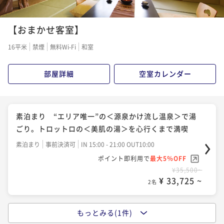
【おまかせ客室】
16平米
禁煙
無料Wi-Fi
和室
部屋詳細
空室カレンダー
素泊まり “エリア唯一”の＜源泉かけ流し温泉＞で湯
ごり。トロットロの＜美肌の湯＞を心行くまで満喫
素泊まり
事前決済可
IN 15:00 - 21:00 OUT10:00
ポイント即利用で
最大5％OFF
¥35,500~
¥ 33,725 ~
2名
もっとみる(1件)
1泊朝食付＜21時までインOK！＞当館自慢の“温泉