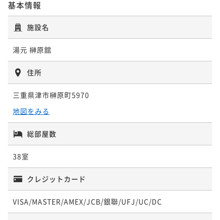
基本情報
夫婦旅 ～3大特典～＜夕食メインの和牛が松阪牛に無
施設名
料グレードUP！＞三重の魅力たっぷり
湯元 榊原舘
二食付き
現地決済可
事前決済可
IN 15:00 - 19:00 OUT10:00
ポイント即利用で
最大5％OFF
住所
¥77,300~
¥ 73,435 ~
2名
三重県津市榊原町5970
地図をみる
総部屋数
38室
クレジットカード
VISA/MASTER/AMEX/JCB/銀聯/UFJ/UC/DC