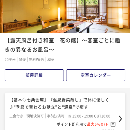
¥61,900~
¥ 58,805 ~
2名
夫婦旅 ～3大特典～＜夕食メインの和牛が松阪牛に無
1
2
3
4
料グレードUP！＞三重の魅力たっぷり
【露天風呂付き和室 花の館】～客室ごとに趣
二食付き
現地決済可
事前決済可
IN 15:00 - 19:00 OUT10:00
きの異なるお風呂～
ポイント即利用で
最大5％OFF
20平米
禁煙
無料Wi-Fi
和室
¥61,900~
¥ 58,805 ~
2名
部屋詳細
空室カレンダー
【基本◇七栗会席】『温泉野菜蒸し』で体に優しく
♪“季節で替わるお献立”と“源泉”で癒す
二食付き
現地決済可
事前決済可
IN 15:00 - 19:00 OUT10:00
ポイント即利用で
最大5％OFF