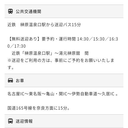
公共交通機関
近鉄　榊原温泉口駅から送迎バス15分

【無料送迎あり】要予約・運行時間 14:30／15:30／16:3
0／17:30

　近鉄「榊原温泉口駅」～湯元榊原舘　間

※送迎をご利用の方は、事前にご予約をお願いいたしま
す。
お車
名古屋IC～東名阪～亀山・関IC～伊勢自動車道～久居IC 。	
国道165号線を奈良方面に15分。
送迎情報