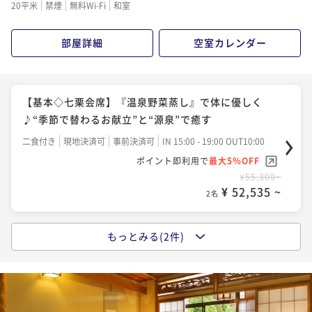
20平米
禁煙
無料Wi-Fi
和室
¥57,500~
¥ 54,625 ~
2名
部屋詳細
空室カレンダー
【基本◇七栗会席】『温泉野菜蒸し』で体に優しく
♪“季節で替わるお献立”と“源泉”で癒す
二食付き
現地決済可
事前決済可
IN 15:00 - 19:00 OUT10:00
ポイント即利用で
最大5％OFF
¥55,300~
¥ 52,535 ~
2名
もっとみる(2件)
【人気No．1 榊会席】“鉄板焼き”で楽しむ松阪牛！
三重のグルメを味わいたいならコレ
二食付き
現地決済可
事前決済可
IN 15:00 - 19:00 OUT10:00
ポイント即利用で
最大5％OFF