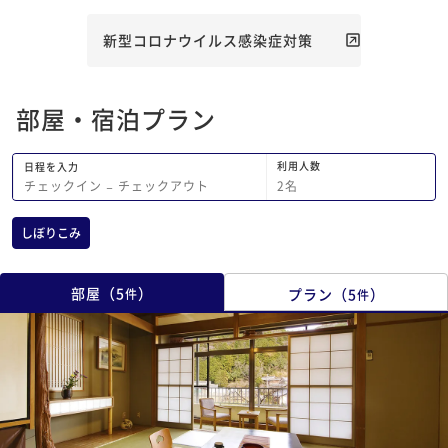
難うございました。
にテキパキと動かれて
たです。 夕食はとて
新型コロナウイルス感染症対策
何もかも美味しかった
蒸した沢山のお野菜を
だきましたが、とても
部屋・宿泊プラン
す(*^^*) 朝食はご
かったです。品数も多
っぱいでした。 有名な温泉はお部屋に
利用人数
日程を入力
置いてあった『温泉の
2
名
チェックイン
−
チェックアウト
を参考に入りました。
せていただいた時は知
しぼりこみ
でしたが、源泉の温度
り温まりました。 温
替わるので、夜も朝も
部屋
（
5
）
プラン
（
5
）
件
件
です!! 就職して中々集まれない子供達
と一緒に過ごせ、美味
き、ホタルの観賞に感
れ幸せな時間でした…
ました(_ _)