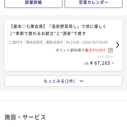
部屋詳細
空室カレンダー
【基本◇七栗会席】『温泉野菜蒸し』で体に優しく
♪“季節で替わるお献立”と“源泉”で癒す
二食付き
現地決済可
事前決済可
IN 15:00 - 19:00 OUT10:00
ポイント即利用で
最大5％OFF
¥70,700~
¥ 67,165 ~
2名
もっとみる(2件)
【人気No．1 榊会席】“鉄板焼き”で楽しむ松阪牛！
三重のグルメを味わいたいならコレ
二食付き
現地決済可
事前決済可
IN 15:00 - 19:00 OUT10:00
ポイント即利用で
最大5％OFF
¥77,300~
施設・サービス
¥ 73,435 ~
2名