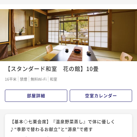
力”を満喫！朝食は健康を考えたお献立
朝食付き
事前決済可
IN 15:00 - 21:00 OUT10:00
ポイント即利用で
最大5％OFF
¥37,700~
¥ 35,815 ~
2名
【スタンダード和室 花の館】10畳
16平米
禁煙
無料Wi-Fi
和室
部屋詳細
空室カレンダー
【基本◇七栗会席】『温泉野菜蒸し』で体に優しく
♪“季節で替わるお献立”と“源泉”で癒す