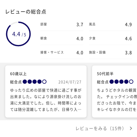
レビューの総合点
3.7
4.9
部屋
風呂
4.4
5
/
4.0
4.6
朝食
夕食
4.0
3.8
接客・サービス
施設・設備
60歳以上
50代前半
総合点
2024/07/27
総合点
ゆったり広めの部屋で快適に過ごす事が
ちょうどホタルの観賞
出来ました。なにより源泉掛け流しのお
た。 チェックインの
湯に大満足でした。但し、時間帯によっ
ださったお陰で、今ま
ては随分混雑してましたが、日帰り入浴
キレイなホタルの灯を
のお客さんかな️️、宿泊客優先の時間帯を
しぶりの家族旅行の素
増やして頂けたら、なお最高でした。食
です… 施設は古いですがおもてなしの
レビューをみる（15件）
事は改善の余地が有るように思いまし
心をとても感じました
た。暑い夏場には最高の温泉でした。有
お世話してくださった