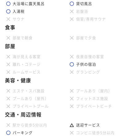
大浴場に露天風呂
貸切風呂
入湯税
岩盤浴
サウナ
個室/専用サウナ
食事
部屋で朝食
部屋で夕食
部屋
海が見える客室
夜景自慢の客室
離れ・コテージ
子供の宿泊
ルームサービス
グランピング
美容・健康
エステ・スパ施設
プールあり（屋内）
プールあり（屋外）
フィットネス施設
プライベートプール
プライベートビーチ
交通・周辺情報
駅から徒歩5分以内
送迎サービス
パーキング
コンビニ徒歩5分以内