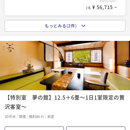
¥59,700~
¥ 56,715 ~
2名
もっとみる(2件)
【人気No．1 榊会席】“鉄板焼き”で楽しむ松阪牛！
三重のグルメを味わいたいならコレ
二食付き
現地決済可
事前決済可
IN 15:00 - 19:00 OUT10:00
ポイント即利用で
最大5％OFF
¥66,300~
¥ 62,985 ~
2名
夫婦旅 ～3大特典～＜夕食メインの和牛が松阪牛に無
1
2
料グレードUP！＞三重の魅力たっぷり
【特別室 夢の館】12.5＋6畳～1日1室限定の贅
二食付き
現地決済可
事前決済可
IN 15:00 - 19:00 OUT10:00
沢客室～
ポイント即利用で
最大5％OFF
30平米
禁煙
無料Wi-Fi
和室
¥66,300~
¥ 62,985 ~
2名