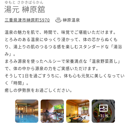
ゆもと さかきばらかん
湯元 榊原舘
三重県津市榊原町5970
榊原温泉
温泉の魅力を肌で、時間で、味覚でご堪能いただけます。

とろみのある温泉にゆっくり浸かって、体の芯からぬくも
り、湯上りの肌のつるつる感を楽しむスタンダードな「湯浴
み」。

まろみ源泉を使ったヘルシーで栄養満点な「温泉野菜蒸し」
で、体の中から源泉の力をご実感いただけます。

そうして1日を過ごすうちに、体も心も元気に美しくなってい
く「時間」。

癒しの伊勢旅をお過ごしください。
+31枚