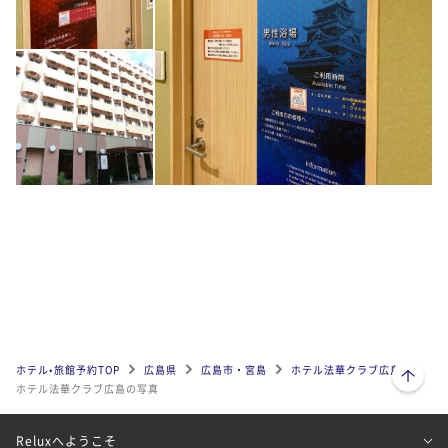
ページトップへ
ホテル•旅館予約TOP
広島県
広島市・宮島
ホテル法華クラブ広島
ホテル法華クラブ広島の写真
Reluxへようこそ