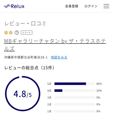
会員登録
ログイン
レビュー・口コミ
リゾート
MBギャラリーチャタン by ザ・テラスホテ
ルズ
沖縄県中頭郡北谷町美浜38-1
地図をみる
レビューの総合点
（15件）
5点
80
%
4.8
4点
20
%
/5
3点
0
%
2点
0
%
1点
0
%