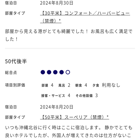
2024年8月30日
宿泊日
【30平米】コンフォート／ハーバービュー
部屋タイプ
（禁煙）*
部屋から見える港がとても綺麗でした！ お風呂も広く満足で
した！
50代後半
総合点
4
2
4
利用なし
項目別評価
部屋
風呂
朝食
夕食
4
3
接客・サービス
その他設備
2024年8月20日
宿泊日
【50平米】スーペリア（禁煙）*
部屋タイプ
いつも沖縄北谷に行く時はここに宿泊します。 静かでとても
良いホテルでしたが、外国人が増えてきたのは仕方がないこ