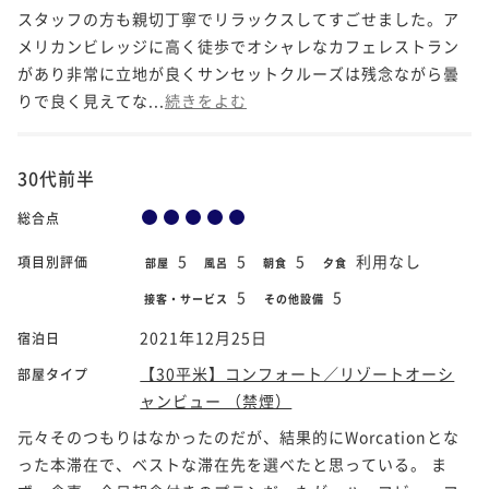
スタッフの方も親切丁寧でリラックスしてすごせました。ア
メリカンビレッジに高く徒歩でオシャレなカフェレストラン
があり非常に立地が良くサンセットクルーズは残念ながら曇
りで良く見えてな...
続きをよむ
30代前半
総合点
5
5
5
利用なし
項目別評価
部屋
風呂
朝食
夕食
5
5
接客・サービス
その他設備
2021年12月25日
宿泊日
【30平米】コンフォート／リゾートオーシ
部屋タイプ
ャンビュー （禁煙）
元々そのつもりはなかったのだが、結果的にWorcationとな
った本滞在で、ベストな滞在先を選べたと思っている。 ま