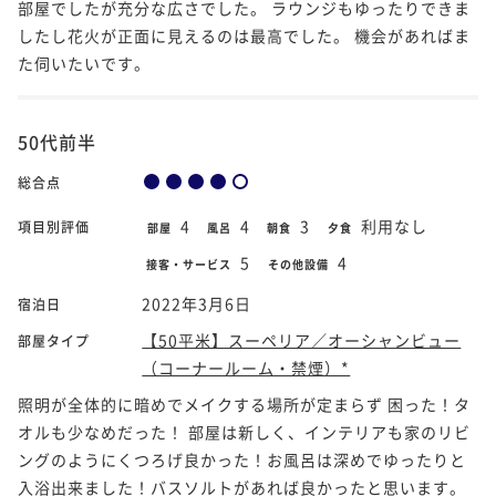
部屋でしたが充分な広さでした。 ラウンジもゆったりできま
したし花火が正面に見えるのは最高でした。 機会があればま
た伺いたいです。
50代前半
総合点
4
4
3
利用なし
項目別評価
部屋
風呂
朝食
夕食
5
4
接客・サービス
その他設備
2022年3月6日
宿泊日
【50平米】スーペリア／オーシャンビュー
部屋タイプ
（コーナールーム・禁煙）*
照明が全体的に暗めでメイクする場所が定まらず 困った！タ
オルも少なめだった！ 部屋は新しく、インテリアも家のリビ
ングのようにくつろげ良かった！お風呂は深めでゆったりと
入浴出来ました！バスソルトがあれば良かったと思います。