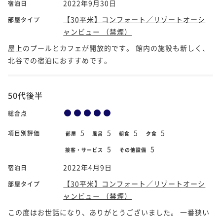
2022年9月30日
宿泊日
【30平米】コンフォート／リゾートオーシ
部屋タイプ
ャンビュー （禁煙）
屋上のプールとカフェが開放的です。 館内の施設も新しく、
北谷での宿泊におすすめです。
50代後半
総合点
5
5
5
5
項目別評価
部屋
風呂
朝食
夕食
5
5
接客・サービス
その他設備
2022年4月9日
宿泊日
【30平米】コンフォート／リゾートオーシ
部屋タイプ
ャンビュー （禁煙）
この度はお世話になり、ありがとうございました。 一番狭い