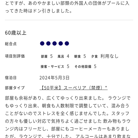
とですが、あのやかましい部類の外国人の団体がプールに入
ってきた時はドン引きしました。
60歳以上
総合点
5
4
5
利用なし
項目別評価
部屋
風呂
朝食
夕食
5
5
接客・サービス
その他設備
2024年5月3日
宿泊日
【50平米】スーペリア（禁煙）*
部屋タイプ
部屋も余裕があり、広くてゆっくり出来ました。 ラウンジで
もゆっくり出来、朝食も人数制限で調整していて、混み合う
ことがないのでストレスを全く感じませんでした。スタッフ
の方々も優しい対応で気持ちよく過ごせました 飲み物もラウ
ンジ内はフリーだし、部屋にもコーヒーメーカーもありまし
たが、ラウンジで、十分でした。 アルコールはあまり飲まな