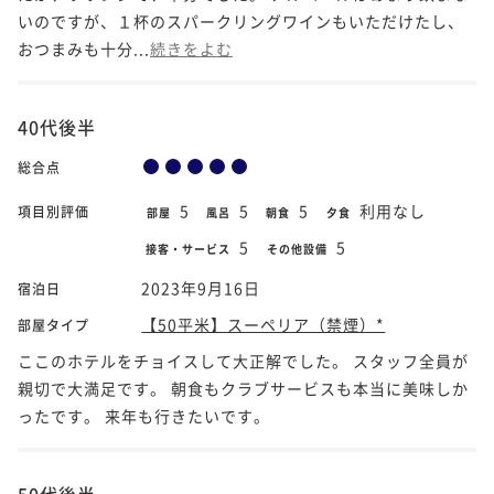
いのですが、１杯のスパークリングワインもいただけたし、
おつまみも十分...
続きをよむ
40代後半
総合点
5
5
5
利用なし
項目別評価
部屋
風呂
朝食
夕食
5
5
接客・サービス
その他設備
2023年9月16日
宿泊日
【50平米】スーペリア（禁煙）*
部屋タイプ
ここのホテルをチョイスして大正解でした。 スタッフ全員が
親切で大満足です。 朝食もクラブサービスも本当に美味しか
ったです。 来年も行きたいです。
50代後半