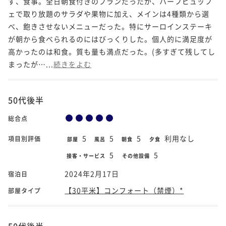
ず、食事。全日朝食付きのプランだったが、ハーフビュッフ
ェで取り放題のサラダや果物に加え、メインは4種類から選
べ、飽きさせないメニューだった。特にサーロインステーキ
が朝から食べられるのにはびっくりした。個人的に満足度が
高かったのは和食。質も量も満点だった。(多すぎて残してし
まったが…...
続きをよむ
50代後半
総合点
5
5
5
利用なし
項目別評価
部屋
風呂
朝食
夕食
5
5
接客・サービス
その他設備
2024年2月17日
宿泊日
【30平米】コンフォート（禁煙）*
部屋タイプ
50代後半