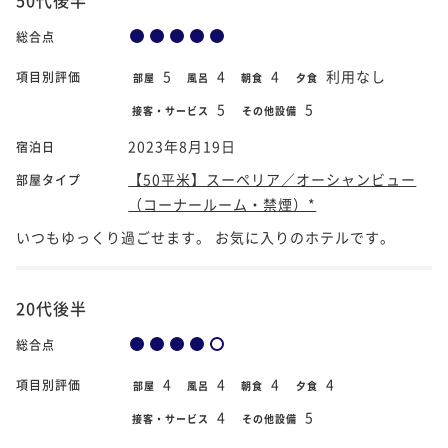
総合点
5
4
4
利用なし
項目別評価
部屋
風呂
朝食
夕食
5
5
接客・サービス
その他設備
2023年8月19日
宿泊日
【50平米】スーペリア／オーシャンビュー
部屋タイプ
（コーナールーム・禁煙）*
いつもゆっくり過ごせます。 お気に入りのホテルです。
20代後半
総合点
4
4
4
4
項目別評価
部屋
風呂
朝食
夕食
4
5
接客・サービス
その他設備