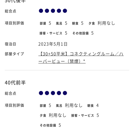
総合点
5
5
5
利用なし
項目別評価
部屋
風呂
朝食
夕食
5
5
接客・サービス
その他設備
2023年5月1日
宿泊日
【30+50平米】コネクティングルーム／ハ
部屋タイプ
ーバービュー（禁煙）*
40代前半
総合点
5
利用なし
4
項目別評価
部屋
風呂
朝食
利用なし
5
夕食
接客・サービス
5
その他設備