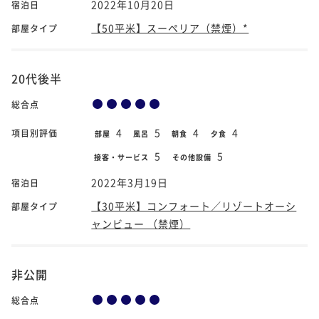
2022年10月20日
宿泊日
【50平米】スーペリア（禁煙）*
部屋タイプ
20代後半
総合点
4
5
4
4
項目別評価
部屋
風呂
朝食
夕食
5
5
接客・サービス
その他設備
2022年3月19日
宿泊日
【30平米】コンフォート／リゾートオーシ
部屋タイプ
ャンビュー （禁煙）
非公開
総合点