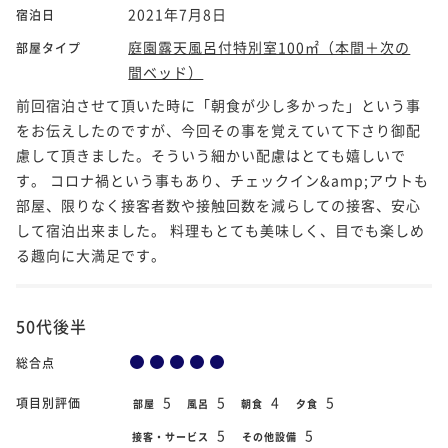
2021年7月8日
宿泊日
庭園露天風呂付特別室100㎡（本間＋次の
部屋タイプ
間ベッド）
前回宿泊させて頂いた時に「朝食が少し多かった」という事
をお伝えしたのですが、今回その事を覚えていて下さり御配
慮して頂きました。そういう細かい配慮はとても嬉しいで
す。 コロナ禍という事もあり、チェックイン&amp;アウトも
部屋、限りなく接客者数や接触回数を減らしての接客、安心
して宿泊出来ました。 料理もとても美味しく、目でも楽しめ
る趣向に大満足です。
50代後半
総合点
5
5
4
5
項目別評価
部屋
風呂
朝食
夕食
5
5
接客・サービス
その他設備