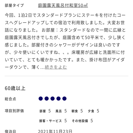
庭園露天風呂付和室50㎡
部屋タイプ
今回、1泊2日でスタンダードプランにステーキを付けたコー
スへグレードアップしての宿泊で利用致しました。大変お世
話になりました。 お部屋：スタンダードなので一間に広縁と
庭園露天風呂付きでしたが、庭園含めて50平米で、少し狭く
感じました。部屋付きのシャワーがデザインは良いのです
が、少々使いにくいですね、、。床暖房が広縁と洗面所に付
いていて、とても暖かかったです。また、掛け布団がアイダ
ーダウンで、薄く...
続きをよむ
60歳以上
総合点
5
5
5
5
項目別評価
部屋
風呂
朝食
夕食
5
5
接客・サービス
その他設備
2021年11月23日
宿泊日