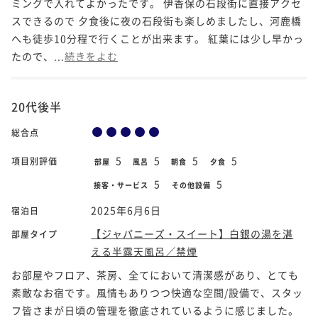
ミングで入れてよかったです。 伊香保の石段街に直接アクセ
スできるので 夕食後に夜の石段街も楽しめましたし、河鹿橋
へも徒歩10分程で行くことが出来ます。 紅葉には少し早かっ
たので、...
続きをよむ
20代後半
総合点
5
5
5
5
項目別評価
部屋
風呂
朝食
夕食
5
5
接客・サービス
その他設備
2025年6月6日
宿泊日
【ジャパニーズ・スイート】白銀の湯を湛
部屋タイプ
える半露天風呂／禁煙
お部屋やフロア、茶房、全てにおいて清潔感があり、とても
素敵なお宿です。風情もありつつ快適な空間/設備で、スタッ
フ皆さまが日頃の管理を徹底されているように感じました。