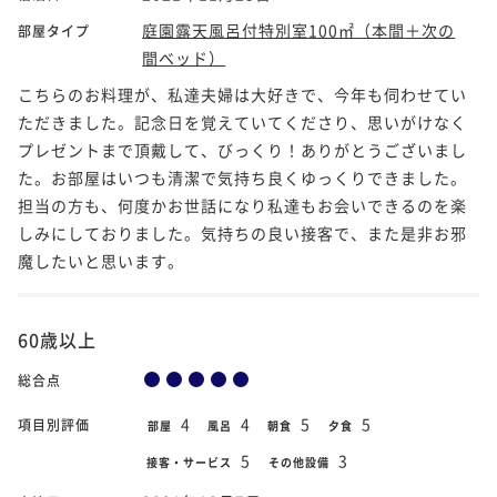
庭園露天風呂付特別室100㎡（本間＋次の
部屋タイプ
間ベッド）
こちらのお料理が、私達夫婦は大好きで、今年も伺わせてい
ただきました。記念日を覚えていてくださり、思いがけなく
プレゼントまで頂戴して、びっくり！ありがとうございまし
た。お部屋はいつも清潔で気持ち良くゆっくりできました。
担当の方も、何度かお世話になり私達もお会いできるのを楽
しみにしておりました。気持ちの良い接客で、また是非お邪
魔したいと思います。
60歳以上
総合点
4
4
5
5
項目別評価
部屋
風呂
朝食
夕食
5
3
接客・サービス
その他設備