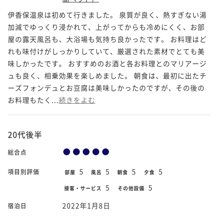
伊香保温泉は初めて行きました。 泉質が良く、熱すぎない湯
加減でゆっくり浸かれて、上がってからも冷めにくく、お部
屋の露天風呂も、大浴場も気持ち良かったです。 お料理はど
れも味付けがしっかりしていて、厳選された素材でとても美
味しかったです。 おすすめのお酒と各お料理とのマリアージ
ュも良く、相乗効果を楽しめました。 朝食は、最初に出たチ
ーズフォンデュとお豆腐は美味しかったのですが、その後の
お料理もたく...
続きをよむ
20代後半
総合点
5
5
5
5
項目別評価
部屋
風呂
朝食
夕食
5
5
接客・サービス
その他設備
2022年1月8日
宿泊日