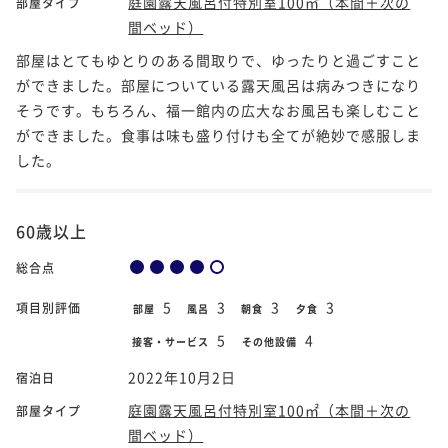
庭園露天風呂付特別室100㎡（本間＋次の
部屋タイプ
間ベッド）
部屋はとてもゆとりのある間取りで、ゆったりと過ごすこと
ができました。部屋についている露天風呂は病みつきになり
そうです。もちろん、福一館内の広大なお風呂も楽しむこと
ができました。食事は味も盛り付けも全てが絶妙で感服しま
した。
60歳以上
総合点
5
3
3
3
項目別評価
部屋
風呂
朝食
夕食
5
4
接客・サービス
その他設備
2022年10月2日
宿泊日
庭園露天風呂付特別室100㎡（本間＋次の
部屋タイプ
間ベッド）