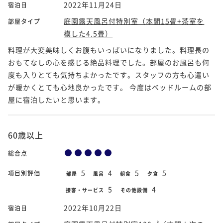
2022年11月24日
宿泊日
庭園露天風呂付特別室（本間15畳+茶室を
部屋タイプ
模した4.5畳）
料理が大変美味しくお腹もいっぱいになりました。料理長の
おもてなしの心を感じる絶品料理でした。部屋のお風呂も何
度も入りとても気持ちよかったです。スタッフの方も心遣い
が暖かくとても心地良かったです。 今度はベッドルームの部
屋に宿泊したいと思います。
60歳以上
総合点
5
4
5
5
項目別評価
部屋
風呂
朝食
夕食
5
4
接客・サービス
その他設備
2022年10月22日
宿泊日