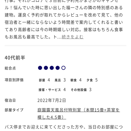
ル！悩んでいた時に思い出した福一さんの隣の特別感のある
建物。運良く予約が取れてからレビューを改めて見て、他の
宿泊者と一緒にならないよう時間差で案内してくれると書い
てあり高齢者には今の時期嬉しい対応。接客はもちろん食事
もお風呂も最高でした。ト...
続きをよむ
40代前半
総合点
4
3
4
5
項目別評価
部屋
風呂
朝食
夕食
4
3
接客・サービス
その他設備
2022年7月2日
宿泊日
庭園露天風呂付特別室（本間15畳+茶室を
部屋タイプ
模した4.5畳）
バス停までお迎えに来てくださった方や、当日のお部屋につ