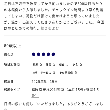
初日は石段街を散策してから伺いましたので300段目あたり
の本館側から入館しました。チェックイン時間より早く到着
してしまい、荷物だけ預けて出かけようと思っていました
が、温かく出迎えてくださりありがとうございました。 今回
は母と初めての旅行...
続きをよむ
60歳以上
総合点
5
5
5
5
項目別評価
部屋
風呂
朝食
夕食
5
5
接客・サービス
その他設備
2025年5月19日
宿泊日
庭園露天風呂付客室（本間15畳+茶室4.5
部屋タイプ
畳）
日頃の疲れを癒していただきました。ありがとうございまし
た。