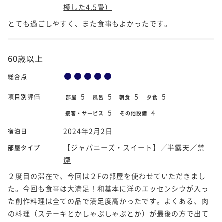
模した4.5畳）
とても過ごしやすく、また食事もよかったです。
60歳以上
総合点
5
5
5
5
項目別評価
部屋
風呂
朝食
夕食
5
4
接客・サービス
その他設備
2024年2月2日
宿泊日
【ジャパニーズ・スイート】／半露天／禁
部屋タイプ
煙
２度目の滞在で、今回は２Fの部屋を使わせていただきまし
た。今回も食事は大満足！和基本に洋のエッセンシウが入っ
た創作料理は全ての品で満足度高かったです。よくある、肉
の料理（ステーキとかしゃぶしゃぶとか）が最後の方で出て