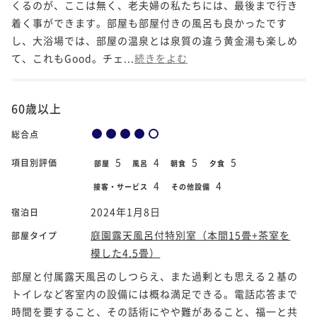
くるのが、ここは無く、老夫婦の私たちには、最後まで行き
着く事ができます。部屋も部屋付きの風呂も良かったです
し、大浴場では、部屋の温泉とは泉質の違う黄金湯も楽しめ
て、これもGood。チェ...
続きをよむ
60歳以上
総合点
5
4
5
5
項目別評価
部屋
風呂
朝食
夕食
4
4
接客・サービス
その他設備
2024年1月8日
宿泊日
庭園露天風呂付特別室（本間15畳+茶室を
部屋タイプ
模した4.5畳）
部屋と付属露天風呂のしつらえ、また過剰とも思える２基の
トイレなど客室内の設備には概ね満足できる。電話応答まで
時間を要すること、その話術にやや難があること、福一と共