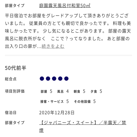
庭園露天風呂付和室50㎡
部屋タイプ
平日宿泊でお部屋をグレードアップして頂きありがとうござ
いました。 従業員の方とても親切で良かったです。 料理も美
味しかったです。 少し気になるとこがあります。 部屋の露天
風呂に脱衣所がなく ここで？ってなりました。 あと部屋の
出入り口の扉が...
続きをよむ
50代前半
総合点
5
4
5
5
項目別評価
部屋
風呂
朝食
夕食
5
5
接客・サービス
その他設備
2020年12月28日
宿泊日
【ジャパニーズ・スイート】／半露天／禁
部屋タイプ
煙