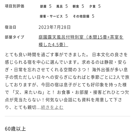
5
5
5
5
項目別評価
部屋
風呂
朝食
夕食
5
5
接客・サービス
その他設備
2023年7月28日
宿泊日
庭園露天風呂付特別室（本間15畳+茶室を
部屋タイプ
模した4.5畳）
とても良い時間を過ごす事ができました。 日本文化の良さを
感じられる宿を中心に選んでいます。求めるのは静寂・安ら
ぎ・日常を忘れさせてくれる空間の３つ！ 海外出張が多い息
子の慌ただしい日々への安らぎになればと季節ごとに2人で旅
しておりますが、今回の宿は息子がとても好印象を持った様
で 「又、来たいね」と！ お食事・お部屋・接客どれひとつ欠
点が見当たらない！何気ない会話にも資料を用意して下さ
り、とても親切...
続きをよむ
60歳以上