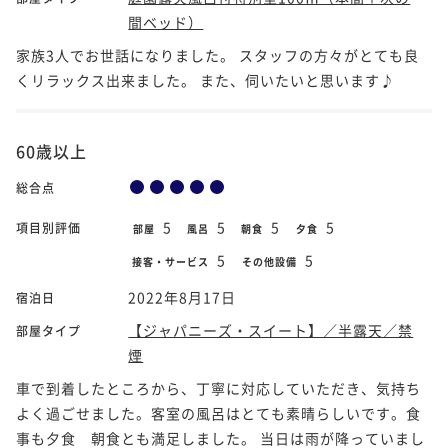
間ベッド）
家族3人でお世話になりました。 スタッフの方々がとても良
くリラックス出来ました。 また、伺いたいと思います♪
60歳以上
総合点
5
5
5
5
項目別評価
部屋
風呂
朝食
夕食
5
5
接客・サービス
その他設備
2022年8月17日
宿泊日
【ジャパニーズ・スイート】／半露天／禁
部屋タイプ
煙
車で到着したところから、丁寧に対応していただき、気持ち
よく過ごせました。客室の風呂はとても素晴らしいです。食
事も夕食 朝食とも満足しました。 当日は雨が降っていまし