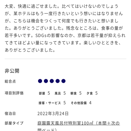
大変、快適に過ごせました。比べてはいけないのでしょう
が、某ホテルはもう一度行きたいという想いにはなりません
が、こちらは機会をつくって何度でも行きたいと想いまし
た。ありがとうございました。残念なところは、食事の量が
若干多いです。SDGsの影響なのか、京都は若干量が抑えられ
てきてほどよい量になってきています。楽しいひとときを、
ありがとうございました。
非公開
総合点
5
5
5
5
項目別評価
部屋
風呂
朝食
夕食
5
4
接客・サービス
その他設備
2022年3月24日
宿泊日
庭園露天風呂付特別室100㎡（本間＋次の
部屋タイプ
間ベッド）