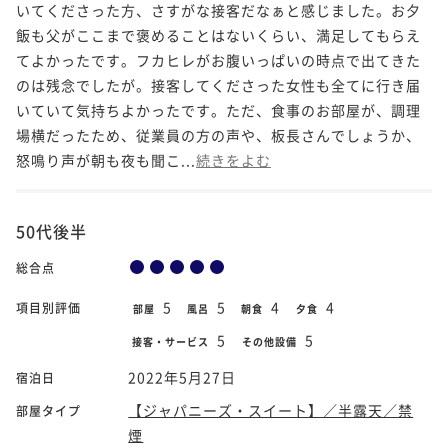
いてくださった方、さすがな接客だなぁと感じました。お夕
飯も父がここまで褒めることはないくらい、満足してもらえ
てよかったです。フカヒレがお腹いっぱいの時点で出てきた
のは残念でしたが。接客してくださった女性も全てに行き届
いていて気持ちよかったです。ただ、食事のお部屋が、調理
場横だったため、従業員の方の声や、板長さんでしょうか、
怒鳴り声が朝も夜も聞こ...
続きをよむ
50代後半
総合点
5
5
4
4
項目別評価
部屋
風呂
朝食
夕食
5
5
接客・サービス
その他設備
2022年5月27日
宿泊日
【ジャパニーズ・スイート】／半露天／禁
部屋タイプ
煙