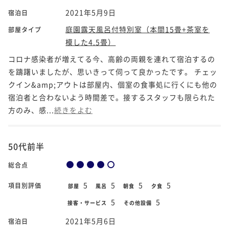
2021年5月9日
宿泊日
庭園露天風呂付特別室（本間15畳+茶室を
部屋タイプ
模した4.5畳）
コロナ感染者が増えてる今、高齢の両親を連れて宿泊するの
を躊躇いましたが、思いきって伺って良かったです。 チェッ
クイン&amp;アウトは部屋内、個室の食事処に行くにも他の
宿泊者と合わないよう時間差で。接するスタッフも限られた
方のみ、感...
続きをよむ
50代前半
総合点
5
5
5
5
項目別評価
部屋
風呂
朝食
夕食
5
5
接客・サービス
その他設備
2021年5月6日
宿泊日