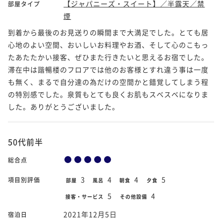
【ジャパニーズ・スイート】／半露天／禁
部屋タイプ
煙
到着から最後のお見送りの瞬間まで大満足でした。とても居
心地のよい空間、おいしいお料理やお酒、そして心のこもっ
たあたたかい接客、ぜひまた行きたいと思えるお宿でした。
滞在中は諧暢楼のフロアでは他のお客様とすれ違う事は一度
も無く、まるで自分達の為だけの空間かと錯覚してしまう程
の特別感でした。泉質もとても良くお肌もスベスベになりま
した。ありがとうございました。
50代前半
総合点
3
4
4
5
項目別評価
部屋
風呂
朝食
夕食
5
4
接客・サービス
その他設備
2021年12月5日
宿泊日