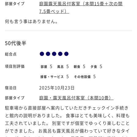
庭園露天風呂付客室（本間15畳＋次の間
部屋タイプ
7.5畳ベッド）
何も言う事はありません。
50代後半
総合点
5
5
5
5
項目別評価
部屋
風呂
朝食
夕食
5
5
接客・サービス
その他設備
2025年10月23日
宿泊日
庭園・露天風呂付客室（本間10畳）
部屋タイプ
駐車場から直接部屋へ案内していただきチェックイン手続き
と館内の説明がありました。 食事はとても美味しく、料理も
工夫されていました。 別室ですが個室でゆっくり楽しむこと
ができました。 お風呂も露天風呂が備わっていて好きなタイ