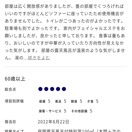
部屋は広く開放感がありましたが、畳の部屋でくつろげれば
いいのですがほとんどソファーに座っていたため使用機会が
ありませんでした。 トイレが二つあったのがよかったです。
駐車場も別でよかったです。 家内がフェイシャルエステをお
願いしましたが、良かったと申しております。 食事は量もあ
り、おいしいのですが中華が入っていたり方向性が見えなか
った気がします。 部屋の露天風呂が温泉のような気がしませ
ん。 湯の...
続きをよむ
60歳以上
総合点
5
5
5
5
項目別評価
部屋
風呂
朝食
夕食
5
5
接客・サービス
その他設備
2022年8月22日
宿泊日
庭園露天風呂付特別室100㎡（本間＋次の
部屋タイプ