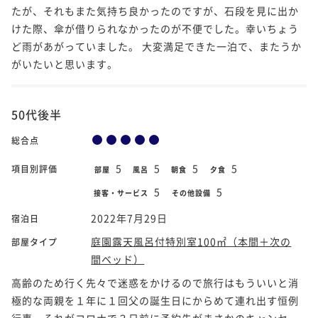
たが、それもまた気持ち良かったのですが、石段を見に出か
けた際、傘が借りられなかったのが不便でした。幸いちょう
ど雨があがっていました。 大変満足できた一泊で、またうか
がいたいと思います。
50代後半
総合点
5
5
5
5
項目別評価
部屋
風呂
朝食
夕食
5
5
接客・サービス
その他設備
2022年7月29日
宿泊日
庭園露天風呂付特別室100㎡（本間＋次の
部屋タイプ
間ベッド）
高齢のため行く先々で迷惑をかけるので旅行はもういいと消
極的な両親を１年に１回父の誕生日にからめて連れ出す恒例
行事。それがコロナで３日前に予約先がまさかのキャンセ