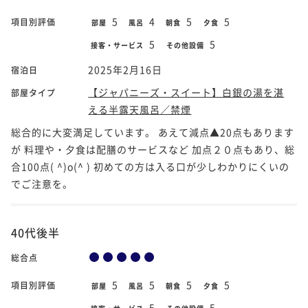
5
4
5
5
項目別評価
部屋
風呂
朝食
夕食
5
5
接客・サービス
その他設備
2025年2月16日
宿泊日
【ジャパニーズ・スイート】白銀の湯を湛
部屋タイプ
える半露天風呂／禁煙
総合的に大変満足しています。 あえて減点▲20点もあります
が 料理や・夕食は配膳のサービスなど 加点２０点もあり、総
合100点( ^)o(^ ) 初めての方は入る口が少しわかりにくいの
でご注意を。
40代後半
総合点
5
5
5
5
項目別評価
部屋
風呂
朝食
夕食
5
5