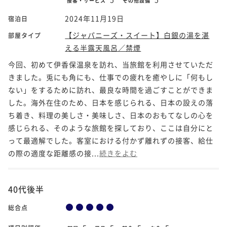
接客・サービス
その他設備
2024年11月19日
宿泊日
【ジャパニーズ・スイート】白銀の湯を湛
部屋タイプ
える半露天風呂／禁煙
今回、初めて伊香保温泉を訪れ、当旅館を利用させていただ
きました。兎にも角にも、仕事での疲れを癒やしに「何もし
ない」をするために訪れ、最良な時間を過ごすことができま
した。海外在住のため、日本を感じられる、日本の設えの落
ち着き、料理の美しさ・美味しさ、日本のおもてなしの心を
感じられる、そのような旅館を探しており、ここは自分にと
って最適解でした。客室における付かず離れずの接客、給仕
の際の適度な距離感の接...
続きをよむ
40代後半
総合点