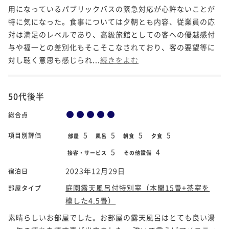
用になっているパブリックバスの緊急対応が心許ないことが
特に気になった。食事については夕朝とも内容、従業員の応
対は満足のレベルであり、高級旅館としての客への優越感付
与や福一との差別化もそこそこなされており、客の要望等に
対し聴く意思も感じられ...
続きをよむ
50代後半
総合点
5
5
5
5
項目別評価
部屋
風呂
朝食
夕食
5
4
接客・サービス
その他設備
2023年12月29日
宿泊日
庭園露天風呂付特別室（本間15畳+茶室を
部屋タイプ
模した4.5畳）
素晴らしいお部屋でした。お部屋の露天風呂はとても良い湯