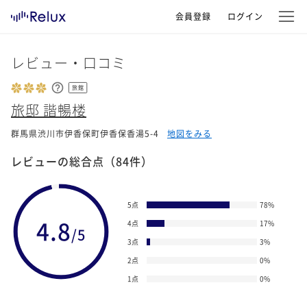
会員登録
ログイン
レビュー・口コミ
旅館
旅邸 諧暢楼
群馬県渋川市伊香保町伊香保香湯5-4
地図をみる
レビューの総合点
（84件）
5点
78
%
4.8
4点
17
%
/5
3点
3
%
2点
0
%
1点
0
%