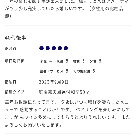
一年の疲れを癒す事が出来ました。 強いて言えばアメニティ
がもう少し充実していたら嬉しいです。（女性用の化粧品
類）
40代後半
総合点
4
5
5
5
項目別評価
部屋
風呂
朝食
夕食
5
5
接客・サービス
その他設備
2023年9月9日
宿泊日
庭園露天風呂付和室50㎡
部屋タイプ
毎年お世話になってます。 夕飯はいつも嗜好を凝らしたメニ
ューで 感動することばかりです。 ペアリングを楽しみにして
ますが 赤ワイン多めにしてもらうとよりうれしいです。 また
よろしくお願いいたします。