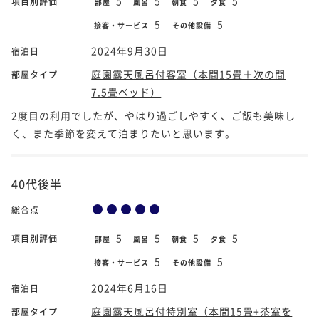
5
5
5
5
項目別評価
部屋
風呂
朝食
夕食
5
5
接客・サービス
その他設備
2024年9月30日
宿泊日
庭園露天風呂付客室（本間15畳＋次の間
部屋タイプ
7.5畳ベッド）
2度目の利用でしたが、やはり過ごしやすく、ご飯も美味し
く、また季節を変えて泊まりたいと思います。
40代後半
総合点
5
5
5
5
項目別評価
部屋
風呂
朝食
夕食
5
5
接客・サービス
その他設備
2024年6月16日
宿泊日
庭園露天風呂付特別室（本間15畳+茶室を
部屋タイプ