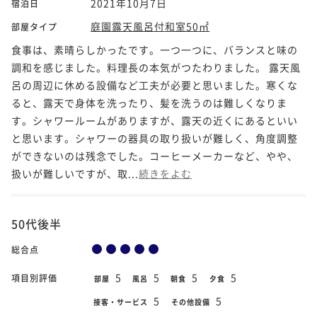
2021年10月7日
宿泊日
庭園露天風呂付和室50㎡
部屋タイプ
食事は、素晴らしかったです。一つ一つに、バランスと味の
調和を感じました。料理長の本気がつたわりました。 露天風
呂の周辺に休める設備など工夫が必要と思いました。寒くな
ると、露天で身体を洗ったり、髪を洗うのは難しくなりま
す。シャワールームがありますが、露天の近くにあるといい
と思います。シャワーの器具の取り扱いが難しく、角度調整
ができないのは残念でした。コーヒーメーカーなど、やや、
扱いが難しいですが、取...
続きをよむ
50代後半
総合点
5
5
5
5
項目別評価
部屋
風呂
朝食
夕食
5
5
接客・サービス
その他設備