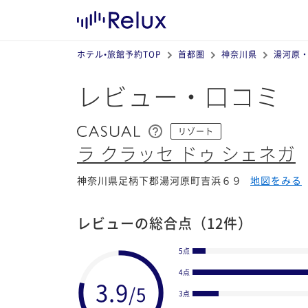
ホテル•旅館予約TOP
首都圏
神奈川県
湯河原
レビュー・口コミ
リゾート
ラ クラッセ ドゥ シェネガ
神奈川県足柄下郡湯河原町吉浜６９
地図をみる
レビューの総合点
（12件）
5点
4点
3点