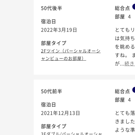
50代後半
総合点
部屋
4
宿泊日
2022年3月19日
とても
は気持
部屋タイプ
を眺める
2Fツイン（パーシャルオーシ
すね。
ャンビューのお部屋）
が...
続き
50代前半
総合点
部屋
4
宿泊日
2021年12月13日
とても
きまし
部屋タイプ
ような
3Fダブル/パーシャルオーシャ