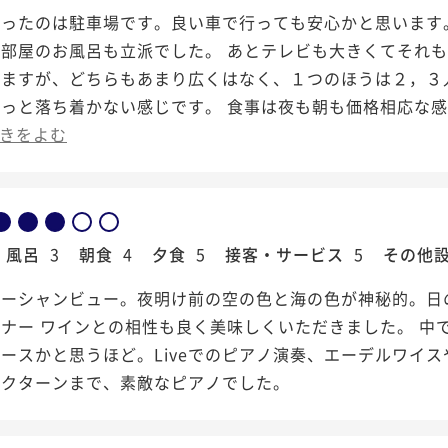
かったのは駐車場です。良い車で行っても安心かと思います
部屋のお風呂も立派でした。 あとテレビも大きくてそれも
りますが、どちらもあまり広くはなく、１つのほうは２，３
っと落ち着かない感じです。 食事は夜も朝も価格相応な感
きをよむ
風呂
3
朝食
4
夕食
5
接客・サービス
5
その他
オーシャンビュー。夜明け前の空の色と海の色が神秘的。日
ナー ワインとの相性も良く美味しくいただきました。 中
ースかと思うほど。Liveでのピアノ演奏、エーデルワイ
ノクターンまで、素敵なピアノでした。