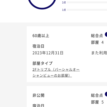
2点
1点
60歳以上
総合点
部屋
4
宿泊日
2023年12月31日
また利
部屋タイプ
2Fトリプル（パーシャルオー
シャンビューのお部屋）
3.9
/5
非公開
総合点
部屋
5
宿泊日