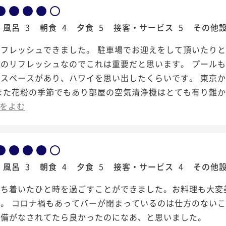
風呂
3
朝食
4
夕食
5
接客・サービス
5
その他
リフレッシュできました。 駐車場でお迎えをして頂いたり
ちのリフレッシュなのでこれは重要だと思います。 プール
スペースがあり、ハワイを思い出したくらいです。 東京か
 また花粉の季節でもあり部屋の空気清浄機はとても有り難
をよむ
風呂
3
朝食
4
夕食
5
接客・サービス
4
その他
落ち着いたひと時を過ごすことができました。お料理も大変
た。 コロナ禍もあってバーが閉まっているのは仕方のない
準備がなされてたら良かったのになあ、と思いました。