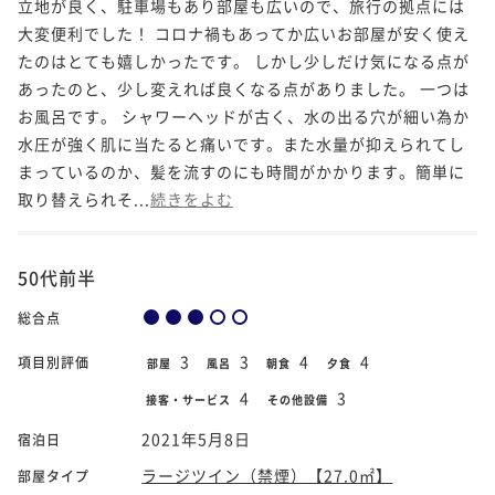
立地が良く、駐車場もあり部屋も広いので、旅行の拠点には
大変便利でした！ コロナ禍もあってか広いお部屋が安く使え
たのはとても嬉しかったです。 しかし少しだけ気になる点が
あったのと、少し変えれば良くなる点がありました。 一つは
お風呂です。 シャワーヘッドが古く、水の出る穴が細い為か
水圧が強く肌に当たると痛いです。また水量が抑えられてし
まっているのか、髪を流すのにも時間がかかります。簡単に
取り替えられそ...
続きをよむ
50代前半
総合点
3
3
4
4
項目別評価
部屋
風呂
朝食
夕食
4
3
接客・サービス
その他設備
2021年5月8日
宿泊日
ラージツイン（禁煙）【27.0㎡】
部屋タイプ