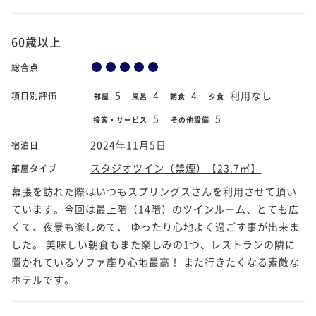
60歳以上
総合点
5
4
4
利用なし
項目別評価
部屋
風呂
朝食
夕食
5
5
接客・サービス
その他設備
2024年11月5日
宿泊日
スタジオツイン（禁煙）【23.7㎡】
部屋タイプ
幕張を訪れた際はいつもスプリングスさんを利用させて頂い
ています。今回は最上階（14階）のツインルーム、とても広
くて、夜景も楽しめて、 ゆったり心地よく過ごす事が出来ま
した。 美味しい朝食もまた楽しみの1つ、レストランの隣に
置かれているソファ座り心地最高！ また行きたくなる素敵な
ホテルです。