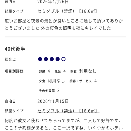
2026年4月26日
宿泊日
セミダブル（禁煙）【16.6㎡】
部屋タイプ
広いお部屋と夜景の景色が良いところに通して頂いてありが
とうございました 外の桜色の照明も夜にキレイでした
40代後半
総合点
4
4
利用なし
項目別評価
部屋
風呂
朝食
利用なし
4
夕食
接客・サービス
3
その他設備
2026年1月15日
宿泊日
セミダブル（禁煙）【16.6㎡】
部屋タイプ
何度か彼女と使わせてもらってますが、二人して好評です、
ここの予約欄があると、ここ一択ですね、いくつかのホテル