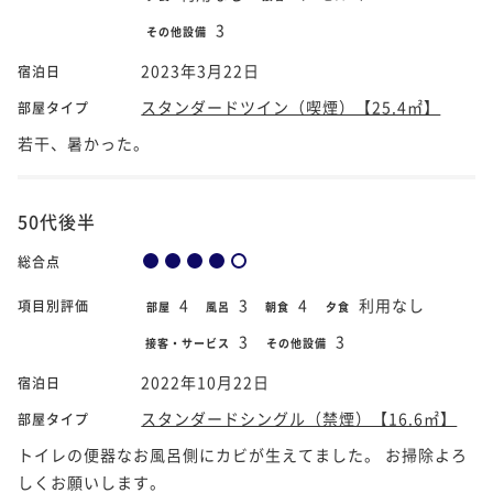
3
その他設備
2023年3月22日
宿泊日
スタンダードツイン（喫煙）【25.4㎡】
部屋タイプ
若干、暑かった。
50代後半
総合点
4
3
4
利用なし
項目別評価
部屋
風呂
朝食
夕食
3
3
接客・サービス
その他設備
2022年10月22日
宿泊日
スタンダードシングル（禁煙）【16.6㎡】
部屋タイプ
トイレの便器なお風呂側にカビが生えてました。 お掃除よろ
しくお願いします。