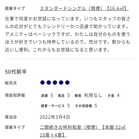
スタンダードシングル（禁煙）【16.6㎡】
部屋タイプ
仕事で何度かお世話になっています。いつもスタッフの皆さ
んの応対がとてもフレンドリーかつ迅速で助かっています。
アメニティはベーシックですが、わたしは自分のものを使う
ほうが好きでいつも持参しているので、充分です。駅からも
近いし便利。これからもお世話になると思います。
50代前半
総合点
5
5
利用なし
4
項目別評価
部屋
風呂
朝食
夕食
5
5
接客・サービス
その他設備
2022年3月4日
宿泊日
二間続きの特別和室（喫煙）【本館 52㎡
部屋タイプ
10畳＋4畳】