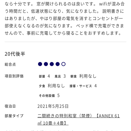
なら十分です。 窓が開けられるのは良いです。 wifiが混み合
う時間だと、低速状態になり、気になりました。 説明書きに
はありましたが、やはり部屋の電気を消すとコンセントが一
部使えなくなるのが気になります。 ベッド横で充電ができま
せんので、事前に充電してから寝ることをおすすめします。
20代後半
総合点
4
3
利用なし
項目別評価
部屋
風呂
朝食
利用なし
4
夕食
接客・サービス
5
その他設備
2021年5月25日
宿泊日
二間続きの特別和室（禁煙）【ANNEX 61
部屋タイプ
㎡ 10畳＋4畳】