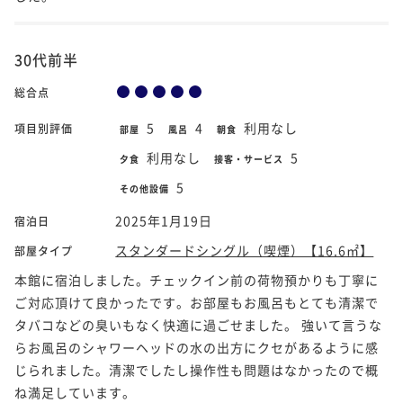
30代前半
総合点
5
4
利用なし
項目別評価
部屋
風呂
朝食
利用なし
5
夕食
接客・サービス
5
その他設備
2025年1月19日
宿泊日
スタンダードシングル（喫煙）【16.6㎡】
部屋タイプ
本館に宿泊しました。チェックイン前の荷物預かりも丁寧に
ご対応頂けて良かったです。お部屋もお風呂もとても清潔で
タバコなどの臭いもなく快適に過ごせました。 強いて言うな
らお風呂のシャワーヘッドの水の出方にクセがあるように感
じられました。清潔でしたし操作性も問題はなかったので概
ね満足しています。