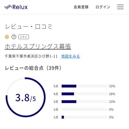
会員登録
ログイン
レビュー・口コミ
シティ
ホテルスプリングス幕張
千葉県千葉市美浜区ひび野1-11
地図をみる
レビューの総合点
（39件）
5点
33
%
3.8
4点
28
%
/5
3点
33
%
2点
0
%
1点
5
%