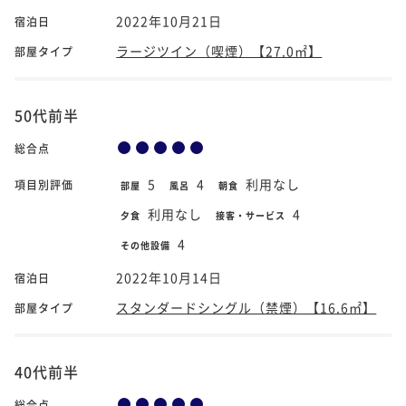
2022年10月21日
宿泊日
ラージツイン（喫煙）【27.0㎡】
部屋タイプ
50代前半
総合点
5
4
利用なし
項目別評価
部屋
風呂
朝食
利用なし
4
夕食
接客・サービス
4
その他設備
2022年10月14日
宿泊日
スタンダードシングル（禁煙）【16.6㎡】
部屋タイプ
40代前半
総合点