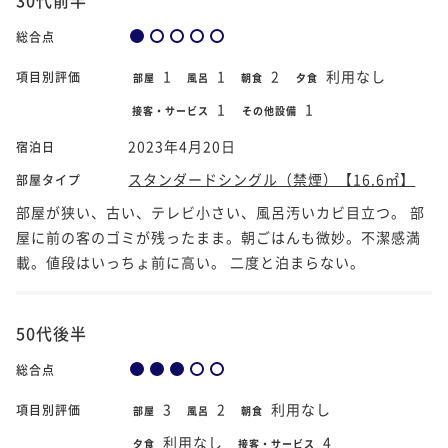
総合点
1
1
2
利用なし
項目別評価
部屋
風呂
朝食
夕食
1
1
接客・サービス
その他設備
2023年4月20日
宿泊日
スタンダードシングル（禁煙）【16.6㎡】
部屋タイプ
部屋が狭い、古い、テレビ小さい、風呂汚いカビ目立つ。 部
屋に前の客のゴミが残ったまま。朝ごはんも微妙。不潔感満
載。値段はいっちょ前に高い。 二度と泊まらない。
50代後半
総合点
3
2
利用なし
項目別評価
部屋
風呂
朝食
利用なし
4
夕食
接客・サービス