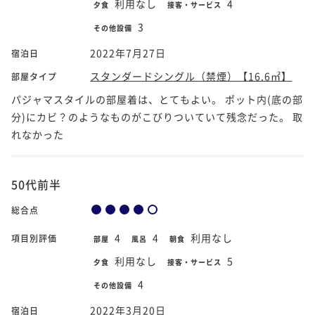
利用なし
4
夕食
接客・サービス
3
その他設備
2022年7月27日
宿泊日
スタンダードシングル（禁煙）【16.6㎡】
部屋タイプ
パジャマスタイルの部屋着は、とてもよい。 ポット内(底の部
分)にカビ？のようなものがこびりついていて残念だった。 取
れなかった
50代前半
総合点
4
4
利用なし
項目別評価
部屋
風呂
朝食
利用なし
5
夕食
接客・サービス
4
その他設備
2022年3月20日
宿泊日