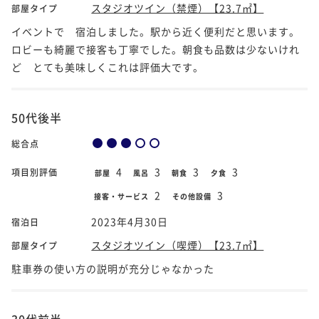
スタジオツイン（禁煙）【23.7㎡】
部屋タイプ
イベントで 宿泊しました。駅から近く便利だと思います。
ロビーも綺麗で接客も丁寧でした。朝食も品数は少ないけれ
ど とても美味しくこれは評価大です。
50代後半
総合点
4
3
3
3
項目別評価
部屋
風呂
朝食
夕食
2
3
接客・サービス
その他設備
2023年4月30日
宿泊日
スタジオツイン（喫煙）【23.7㎡】
部屋タイプ
駐車券の使い方の説明が充分じゃなかった
30代前半