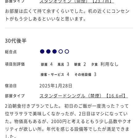
スタジオツイン（禁煙）【23.7㎡】
部屋タイプ
お部屋は広くて持て余すくらいでした。机の近くにコンセン
トがもう少しあるといいなと思います。
30代後半
総合点
4
3
2
利用なし
項目別評価
部屋
風呂
朝食
夕食
4
3
接客・サービス
その他設備
2025年1月28日
宿泊日
スタンダードシングル（禁煙）【16.6㎡】
部屋タイプ
2泊朝食付きプランでした。 初日のご飯が一度洗った？って
位サラサラで美味しくなかったが、2日目はマシになってい
た。物価高もあるが、2000円と考えるともう少し品数やクオ
リティが欲しい所。年代を感じる設備等でしたが満足できま
した。