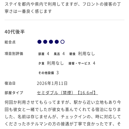
ステイを都内や県内で利用してますが、フロントの接客の丁
寧さは一番良く感じます
40代後半
総合点
4
4
利用なし
項目別評価
部屋
風呂
朝食
利用なし
4
夕食
接客・サービス
3
その他設備
2026年1月11日
宿泊日
セミダブル（禁煙）【16.6㎡】
部屋タイプ
何回か利用させてもらってますが、駅から近い立地もあり今
回も彼女と一緒でしたが彼女も喜んでくれてる宿泊になりま
した、名前は存じませんが、チェックインの、時に対応して
くださったホテルマンの方の接遇が丁寧で良かったです、そ