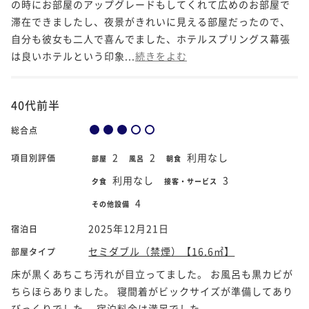
の時にお部屋のアップグレードもしてくれて広めのお部屋で
滞在できましたし、夜景がきれいに見える部屋だったので、
自分も彼女も二人で喜んでました、ホテルスプリングス幕張
は良いホテルという印象...
続きをよむ
40代前半
総合点
2
2
利用なし
項目別評価
部屋
風呂
朝食
利用なし
3
夕食
接客・サービス
4
その他設備
2025年12月21日
宿泊日
セミダブル（禁煙）【16.6㎡】
部屋タイプ
床が黒くあちこち汚れが目立ってました。 お風呂も黒カビが
ちらほらありました。 寝間着がビックサイズが準備してあり
びっくりでした。 宿泊料金は満足でした。