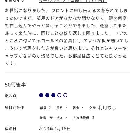
ラージツイン（禁煙）【27.0㎡】
部屋タイプ
お世話になりました。 フロントに申し伝えるのを忘れてしま
ったのですが、部屋のドアがなかなか開かなくて、鍵を何度
も挿し込んでやっと開けることができました。退室してまた
帰って来た時に、同じことの繰り返しで困りました。 ドアの
ところに付いてるゴールドの金具(？）のような板が動いてし
まうので修理をした方が良いと思います。それとシャワーキ
ャップがないのが残念でした。お部屋は広くとても良かった
です。
50代後半
総合点
2
3
4
利用なし
項目別評価
部屋
風呂
朝食
夕食
3
3
接客・サービス
その他設備
2023年7月16日
宿泊日