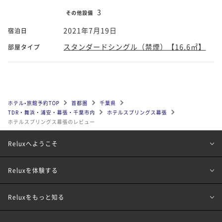
3
その他設備
2021年7月19日
宿泊日
スタンダードシングル（禁煙）【16.6㎡】
部屋タイプ
ホテル•旅館予約TOP
首都圏
千葉県
TDR・舞浜・浦安・幕張・千葉市内
ホテルスプリングス幕張
ホテルスプリングス幕張のレビュー
Reluxへようこそ
Reluxを体験する
Reluxをもっと知る