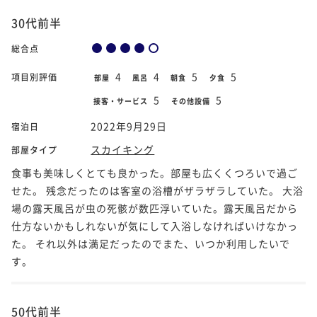
30代前半
総合点
4
4
5
5
項目別評価
部屋
風呂
朝食
夕食
5
5
接客・サービス
その他設備
2022年9月29日
宿泊日
スカイキング
部屋タイプ
食事も美味しくとても良かった。部屋も広くくつろいで過ご
せた。 残念だったのは客室の浴槽がザラザラしていた。 大浴
場の露天風呂が虫の死骸が数匹浮いていた。露天風呂だから
仕方ないかもしれないが気にして入浴しなければいけなかっ
た。 それ以外は満足だったのでまた、いつか利用したいで
す。
50代前半