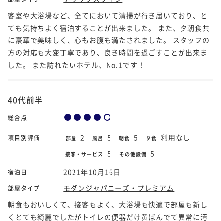
客室や大浴場など、全てにおいて清掃が行き届いており、と
ても気持ちよく宿泊することが出来ました。 また、夕朝食共
に豪華で美味しく、心もお腹も満たされました。 スタッフの
方の対応も大変丁寧であり、良き時間を過ごすことが出来ま
した。 また訪れたいホテル、No.1です！
40代前半
総合点
2
5
5
利用なし
項目別評価
部屋
風呂
朝食
夕食
5
5
接客・サービス
その他設備
2021年10月16日
宿泊日
モダンジャパニーズ・プレミアム
部屋タイプ
朝食もおいしくて、接客もよく、大浴場も快適で部屋も新し
くとても綺麗でしたがトイレの便器だけ黄ばんでて異常に汚