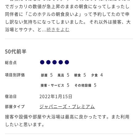
でガッカリの数値が急上昇のままの朝食になってしまったし
同伴者に「このホテルの朝食良いよ」って予約してたので申
し訳ない気持ちになってしまいました。 それ以外は接客、大
浴場とサウナ、と...
続きをよむ
50代前半
総合点
5
5
5
4
項目別評価
部屋
風呂
朝食
夕食
5
5
接客・サービス
その他設備
2022年1月15日
宿泊日
ジャパニーズ・プレミアム
部屋タイプ
接客や設備や部屋や大浴場は最高に良かったです。また利用
したいと思います。