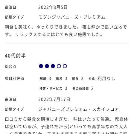
2022年8月5日
宿泊日
モダンジャパニーズ・プレミアム
部屋タイプ
朝食も美味く、ゆっくりできました。 夜も静かで良い立地で
す。 リラックスするにはとても良い施設でした。
40代前半
総合点
3
3
2
利用なし
項目別評価
部屋
風呂
朝食
夕食
3
3
接客・サービス
その他設備
2022年7月17日
宿泊日
ジャパニーズプレミアム・スカイフロア
部屋タイプ
口コミから朝食を期待しすぎた。 味はいたって普通。 席自体
は空いているが、子連れだから(といっても高学年なので大人
しく食事できる)か、子連れの集まりの席に案内され朝から喧