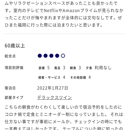
ムやリラクゼーションスペースがあったことも良かったで
す。室内のテレビでNetflixやAmazonプライムが見られなか
ったことだけが悔やまれますが全体的には文句なしです。ぜ
ひまた福岡に行った際には泊まりたいと思います。
60歳以上
総合点
5
3
3
利用なし
項目別評価
部屋
風呂
朝食
夕食
4
4
接客・サービス
その他設備
2022年1月27日
宿泊日
デラックスツイン
部屋タイプ
こちらの朝食がわくわくして楽しいので宿泊予約をしたのに
コロナ禍で定食とミニオーダー制になっていました。 それは
仕方ない事ですが事前にメールか、チェックインの時にでも
一言教えてほしかったです。 テーブルについた時に知ったの