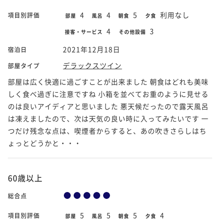
4
4
5
利用なし
項目別評価
部屋
風呂
朝食
夕食
4
3
接客・サービス
その他設備
2021年12月18日
宿泊日
デラックスツイン
部屋タイプ
部屋は広く快適に過ごすことが出来ました 朝食はどれも美味
しく食べ過ぎに注意ですね 小箱を並べてお重のように見せる
のは良いアイディアと思いました 悪天候だったので露天風呂
は凍えましたので、次は天気の良い時に入ってみたいです 一
つだけ残念な点は、喫煙者からすると、あの吹きさらしはち
ょっとどうかと・・・
60歳以上
総合点
5
5
5
4
項目別評価
部屋
風呂
朝食
夕食