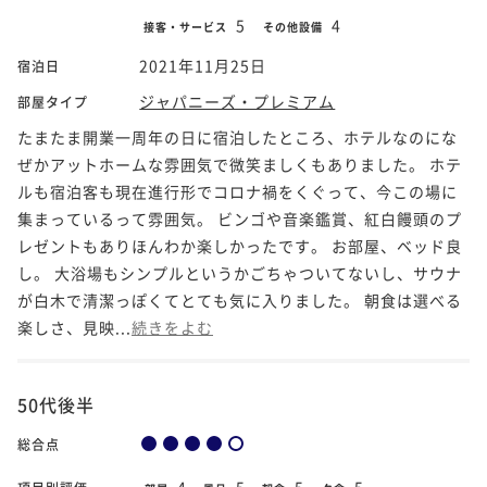
5
4
接客・サービス
その他設備
2021年11月25日
宿泊日
ジャパニーズ・プレミアム
部屋タイプ
たまたま開業一周年の日に宿泊したところ、ホテルなのにな
ぜかアットホームな雰囲気で微笑ましくもありました。 ホテ
ルも宿泊客も現在進行形でコロナ禍をくぐって、今この場に
集まっているって雰囲気。 ビンゴや音楽鑑賞、紅白饅頭のプ
レゼントもありほんわか楽しかったです。 お部屋、ベッド良
し。 大浴場もシンプルというかごちゃついてないし、サウナ
が白木で清潔っぽくてとても気に入りました。 朝食は選べる
楽しさ、見映...
続きをよむ
50代後半
総合点
4
5
5
5