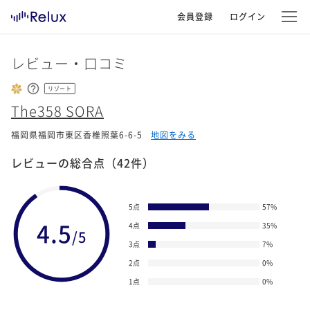
会員登録
ログイン
レビュー・口コミ
リゾート
The358 SORA
福岡県福岡市東区香椎照葉6-6-5
地図をみる
レビューの総合点
（42件）
5点
57
%
4.5
4点
35
%
/5
3点
7
%
2点
0
%
1点
0
%