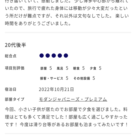
行き届いていて、感動しました。 少し博多中心部から離れて
いたので、旅行で疲れた身体には移動が少々大変だったとい
う所だけが難点ですが、それ以外は文句なしでした。 楽しい
時間をありがとうございました。
20代後半
総合点
5
5
5
5
項目別評価
部屋
風呂
朝食
夕食
5
5
接客・サービス
その他設備
2022年10月21日
宿泊日
モダンジャパニーズ・プレミアム
部屋タイプ
今回、小さい子供が居たのでお部屋で夕食を選びました。料
理はとても多くて満足でした！部屋も広く過ごしやすかった
です！ 今度は滑り台等があるお部屋も泊まってみたいです！