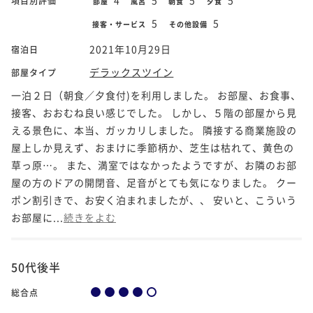
項目別評価
部屋
風呂
朝食
夕食
5
5
接客・サービス
その他設備
2021年10月29日
宿泊日
デラックスツイン
部屋タイプ
一泊２日（朝食／夕食付)を利用しました。 お部屋、お食事、
接客、おおむね良い感じでした。 しかし、５階の部屋から見
える景色に、本当、ガッカリしました。 隣接する商業施設の
屋上しか見えず、おまけに季節柄か、芝生は枯れて、黄色の
草っ原…。 また、満室ではなかったようですが、お隣のお部
屋の方のドアの開閉音、足音がとても気になりました。 クー
ポン割引きで、お安く泊まれましたが、、 安いと、こういう
お部屋に...
続きをよむ
50代後半
総合点