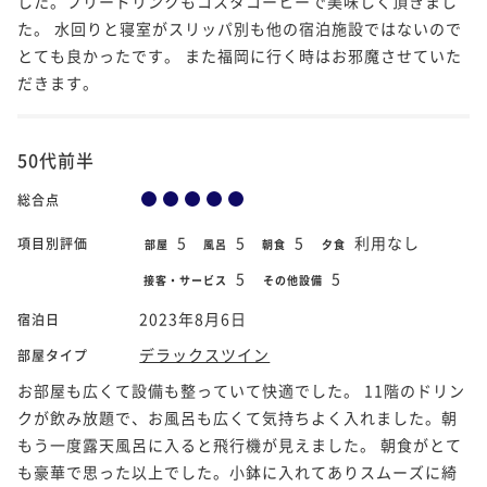
した。フリードリンクもコスタコーヒーで美味しく頂きまし
た。 水回りと寝室がスリッパ別も他の宿泊施設ではないので
とても良かったです。 また福岡に行く時はお邪魔させていた
だきます。
50代前半
総合点
5
5
5
利用なし
項目別評価
部屋
風呂
朝食
夕食
5
5
接客・サービス
その他設備
2023年8月6日
宿泊日
デラックスツイン
部屋タイプ
お部屋も広くて設備も整っていて快適でした。 11階のドリン
クが飲み放題で、お風呂も広くて気持ちよく入れました。朝
もう一度露天風呂に入ると飛行機が見えました。 朝食がとて
も豪華で思った以上でした。小鉢に入れてありスムーズに綺