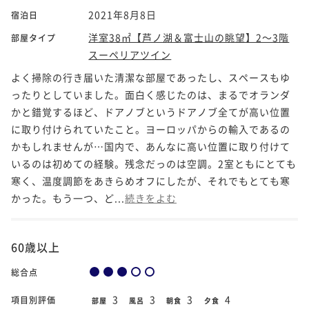
2021年8月8日
宿泊日
洋室38㎡【芦ノ湖＆富士山の眺望】2～3階
部屋タイプ
スーペリアツイン
よく掃除の行き届いた清潔な部屋であったし、スペースもゆ
ったりとしていました。面白く感じたのは、まるでオランダ
かと錯覚するほど、ドアノブというドアノブ全てが高い位置
に取り付けられていたこと。ヨーロッパからの輸入であるの
かもしれませんが…国内で、あんなに高い位置に取り付けて
いるのは初めての経験。残念だっのは空調。2室ともにとても
寒く、温度調節をあきらめオフにしたが、それでもとても寒
かった。もう一つ、ど...
続きをよむ
60歳以上
総合点
3
3
3
4
項目別評価
部屋
風呂
朝食
夕食