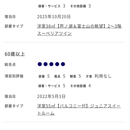
3
3
接客・サービス
その他設備
2025年10月20日
宿泊日
洋室38㎡【芦ノ湖＆富士山の眺望】2～3階
部屋タイプ
スーペリアツイン
60歳以上
総合点
5
5
5
利用なし
項目別評価
部屋
風呂
朝食
夕食
5
4
接客・サービス
その他設備
2022年5月3日
宿泊日
洋室55㎡【バルコニー付】ジュニアスイー
部屋タイプ
トルーム