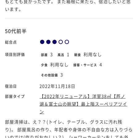
もとても良かったです。 また箱根に来たら、宿泊したいと思
います。
50代前半
総合点
3
1
利用なし
項目別評価
部屋
風呂
朝食
利用なし
4
夕食
接客・サービス
3
その他設備
2022年11月18日
宿泊日
【2022年リニューアル】洋室38㎡【芦ノ
部屋タイプ
湖＆富士山の眺望】最上階スーペリアツイ
ン
部屋清掃は、え？？(トイレ、テーブル、グラスに汚れ残
り)。 部屋風呂の作り、年配者や身体の不自由な方は入りづら
いのでは(作りがおかしい？)。シャワーカーテンをしても外