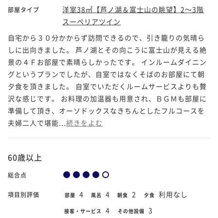
洋室38㎡【芦ノ湖＆富士山の眺望】2～3階
部屋タイプ
スーペリアツイン
自宅から３０分かからず訪問できるので、引き籠りの気晴ら
しに出向きました。 芦ノ湖とその向こうに富士山が見える絶
景の４Ｆお部屋で素晴らしかったです。 インルームダイニン
グというプランでしたが、自室ではなくそばのお部屋にて朝
夕食を頂きました。 自室でいただくルームサービスよりも贅
沢な感じです。 お料理の加温器も用意され、ＢＧＭも部屋に
準備して頂き、オーソドックスなきちんとしたフルコースを
夫婦二人で堪能...
続きをよむ
60歳以上
総合点
4
4
2
利用なし
項目別評価
部屋
風呂
朝食
夕食
4
3
接客・サービス
その他設備