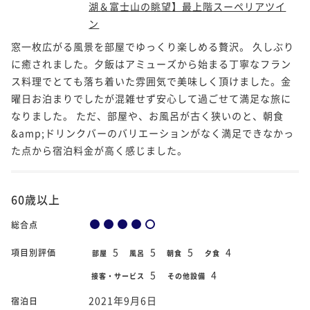
湖＆富士山の眺望】最上階スーペリアツイ
ン
窓一枚広がる風景を部屋でゆっくり楽しめる贅沢。 久しぶり
に癒されました。夕飯はアミューズから始まる丁寧なフラン
ス料理でとても落ち着いた雰囲気で美味しく頂けました。金
曜日お泊まりでしたが混雑せず安心して過ごせて満足な旅に
なりました。 ただ、部屋や、お風呂が古く狭いのと、朝食
&amp;ドリンクバーのバリエーションがなく満足できなかっ
た点から宿泊料金が高く感じました。
60歳以上
総合点
5
5
5
4
項目別評価
部屋
風呂
朝食
夕食
5
4
接客・サービス
その他設備
2021年9月6日
宿泊日