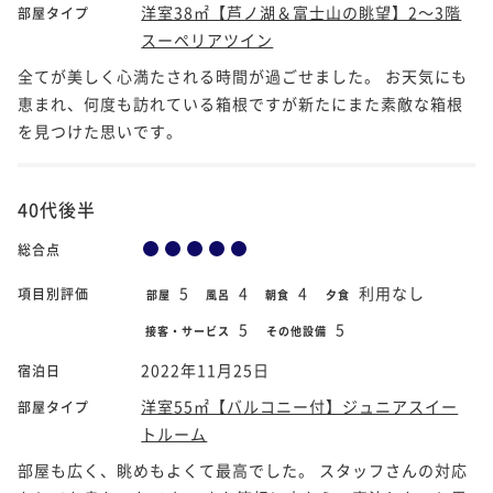
洋室38㎡【芦ノ湖＆富士山の眺望】2～3階
部屋タイプ
スーペリアツイン
全てが美しく心満たされる時間が過ごせました。 お天気にも
恵まれ、何度も訪れている箱根ですが新たにまた素敵な箱根
を見つけた思いです。
40代後半
総合点
5
4
4
利用なし
項目別評価
部屋
風呂
朝食
夕食
5
5
接客・サービス
その他設備
2022年11月25日
宿泊日
洋室55㎡【バルコニー付】ジュニアスイー
部屋タイプ
トルーム
部屋も広く、眺めもよくて最高でした。 スタッフさんの対応