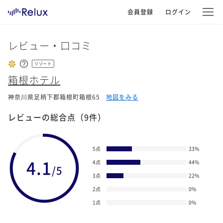
会員登録
ログイン
レビュー・口コミ
リゾート
箱根ホテル
神奈川県足柄下郡箱根町箱根65
地図をみる
レビューの総合点
（9件）
5点
33
%
4.1
4点
44
%
/5
3点
22
%
2点
0
%
1点
0
%