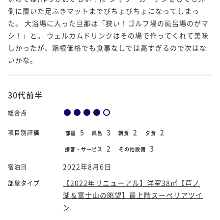
側に置いた足ふきマットまでびちょびちょになってしまっ
た。 大浴場に入った旦那は「狭い！ゴルフ場の風呂場のがマ
シ！」と。 ウェルカムドリンクはその場で作ってくれて美味
しかったが、箱根価格でも食事なしでは高すぎるので次はな
いかな。
30代前半
総合点
5
3
2
2
項目別評価
部屋
風呂
朝食
夕食
2
3
接客・サービス
その他設備
2022年8月6日
宿泊日
【2022年リニューアル】洋室38㎡【芦ノ
部屋タイプ
湖＆富士山の眺望】最上階スーペリアツイ
ン