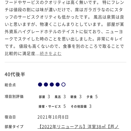
フードやサービスのクオリティは高く無いです。 特にフレン
チは値段の割には味が濃いだけで、席はガラガラなのにスタ
ッフのサービスクオリティも低かったです。 風呂は泉質は良
いと思いますが、物凄くこじんまりとしています。 部屋が某
外資系ハイグレードホテルのテイストに似ており、ニューヨ
ークでステイした時のことを思い出しました。非常にキレイ
です。 値段も高くないので、食事を別のところで取ることで
比較的に満足度...
続きをよむ
40代後半
総合点
3
3
3
5
項目別評価
部屋
風呂
朝食
夕食
5
3
接客・サービス
その他設備
2021年10月8日
宿泊日
【2022年リニューアル】洋室38㎡【芦ノ
部屋タイプ