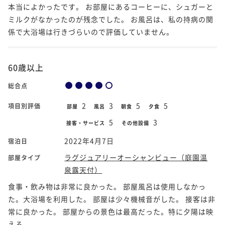
本当によかったです。 お部屋にあるコーヒーに、シュガーと
ミルクがなかったのが残念でした。 お風呂は、私の持病の関
係で大浴場は行きづらいので評価していません。
60歳以上
総合点
2
3
5
5
項目別評価
部屋
風呂
朝食
夕食
5
3
接客・サービス
その他設備
2022年4月7日
宿泊日
ラグジュアリーオーシャンビュー（庭園温
部屋タイプ
泉露天付）
食事・飲み物は非常に良かった。 部屋風呂は使用しなかっ
た。大浴場を利用した。 部屋は少々機械音がした。 接客は非
常に良かった。 部屋からの景色は最高だった。特に夕陽は映
える。