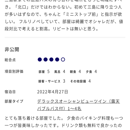
き。「北口」だけではわからない。初めて三島に降り立つ人
が多いはずなので、ちゃんと「ミニストップ前」と指示が欲
しい。 フルリノベしていて、部屋は綺麗でオシャレだが、値
段対比で考えると割高。リピートは無いと思う。
非公開
総合点
5
4
4
4
項目別評価
部屋
風呂
朝食
夕食
3
4
接客・サービス
その他設備
2022年4月27日
宿泊日
デラックスオーシャンビューツイン（露天
部屋タイプ
バブルバス付）1～4名
とても落ち着ける部屋でした。 夕食のバイキング料理も一つ
一つが皆美味しかったです。ドリンク類も無料で良かったの