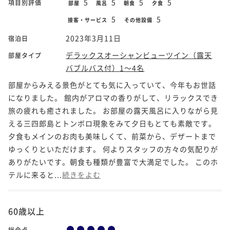
5
5
5
5
項目別評価
部屋
風呂
朝食
夕食
5
5
接客・サービス
その他設備
2023年3月11日
宿泊日
デラックスオーシャンビューツイン（露天
部屋タイプ
バブルバス付）1～4名
部屋からみえる景色がとても気に入っていて、今年もお世話
になりました。 館内がアロマの香りがして、リラックスでき
旅の疲れも癒されました。 お部屋の露天風呂に入りながら見
える三四郎島とトンボロ現象をみて夕日もとても素敵です。
夕食もメインのお肉も美味しくて、前菜から、デザートまで
ゆっくりといただけます。 何よりスタッフの方々の気配りが
ありがたいです。朝食も種類が豊富で大満足でした。 このホ
テルに来ると...
続きをよむ
60歳以上
総合点