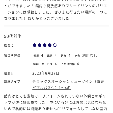
とができました！ 館内も開放感ありフリードリンクのバリエ
ーションには感動しました。 ぜひまた行きたい場所の一つに
なりました！ ありがとうございました！
50代前半
総合点
4
4
4
利用なし
項目別評価
部屋
風呂
朝食
夕食
4
4
接客・サービス
その他設備
2023年8月27日
宿泊日
デラックスオーシャンビューツイン（露天
部屋タイプ
バブルバス付）1～4名
館内はとても素敵で、リフォームされていない外観とのギャ
ップが逆に好印象でした。中にいる分には外観は気にならな
いので私的には問題ありませんが リフォームしていない室内