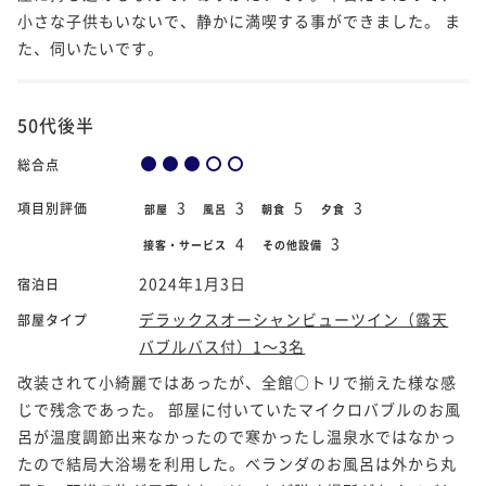
小さな子供もいないで、静かに満喫する事ができました。 ま
た、伺いたいです。
50代後半
総合点
3
3
5
3
項目別評価
部屋
風呂
朝食
夕食
4
3
接客・サービス
その他設備
2024年1月3日
宿泊日
デラックスオーシャンビューツイン（露天
部屋タイプ
バブルバス付）1～3名
改装されて小綺麗ではあったが、全館○トリで揃えた様な感
じで残念であった。 部屋に付いていたマイクロバブルのお風
呂が温度調節出来なかったので寒かったし温泉水ではなかっ
たので結局大浴場を利用した。ベランダのお風呂は外から丸