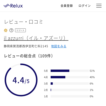
会員登録
ログイン
レビュー・口コミ
リゾート
il azzurri（イル・アズーリ）
静岡県賀茂郡西伊豆町仁科2145
地図をみる
レビューの総合点
（109件）
5点
51
%
4.4
4点
40
%
/5
3点
6
%
2点
1
%
1点
0
%