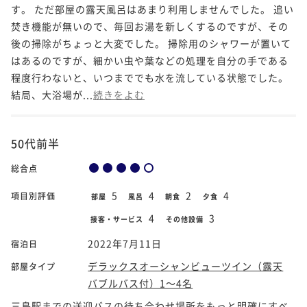
す。 ただ部屋の露天風呂はあまり利用しませんでした。 追い
焚き機能が無いので、毎回お湯を新しくするのですが、その
後の掃除がちょっと大変でした。 掃除用のシャワーが置いて
はあるのですが、細かい虫や葉などの処理を自分の手である
程度行わないと、いつまででも水を流している状態でした。
結局、大浴場が...
続きをよむ
50代前半
総合点
5
4
2
4
項目別評価
部屋
風呂
朝食
夕食
4
3
接客・サービス
その他設備
2022年7月11日
宿泊日
デラックスオーシャンビューツイン（露天
部屋タイプ
バブルバス付）1～4名
三島駅までの送迎バスの待ち合わせ場所をもっと明確にすべ