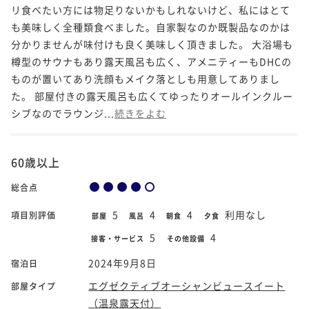
リ食べたい方には物足りないかもしれないけど、私にはとて
も美味しく全種類食べました。自家製なのか既製品なのかは
分かりませんが味付けも良く美味しく頂きました。 大浴場も
樽型のサウナもあり露天風呂も広く、アメニティーもDHCの
ものが置いてあり洗顔もメイク落としも用意してありまし
た。 部屋付きの露天風呂も広くてゆったりオールインクルー
シブなのでラウンジ...
続きをよむ
60歳以上
総合点
5
4
4
利用なし
項目別評価
部屋
風呂
朝食
夕食
5
4
接客・サービス
その他設備
2024年9月8日
宿泊日
エグゼクティブオーシャンビュースイート
部屋タイプ
（温泉露天付）