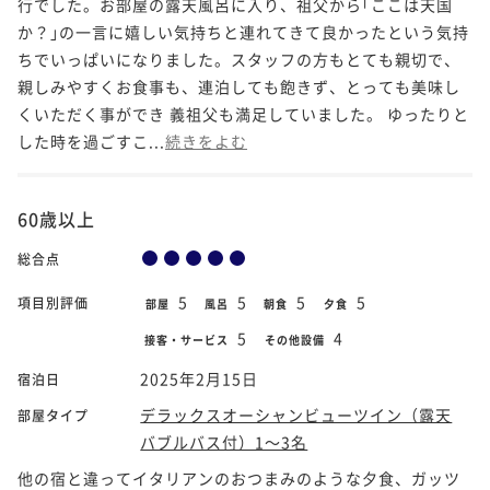
行でした。お部屋の露天風呂に入り、祖父から｢ここは天国
か？｣の一言に嬉しい気持ちと連れてきて良かったという気持
ちでいっぱいになりました。スタッフの方もとても親切で、
親しみやすくお食事も、連泊しても飽きず、とっても美味し
くいただく事ができ 義祖父も満足していました。 ゆったりと
した時を過ごすこ...
続きをよむ
60歳以上
総合点
5
5
5
5
項目別評価
部屋
風呂
朝食
夕食
5
4
接客・サービス
その他設備
2025年2月15日
宿泊日
デラックスオーシャンビューツイン（露天
部屋タイプ
バブルバス付）1～3名
他の宿と違ってイタリアンのおつまみのような夕食、ガッツ