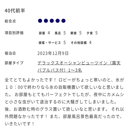
40代前半
総合点
4
5
5
5
項目別評価
部屋
風呂
朝食
夕食
5
4
接客・サービス
その他設備
2023年12月9日
宿泊日
デラックスオーシャンビューツイン（露天
部屋タイプ
バブルバス付）1～3名
全てとてもよかったです！ ロビーがちょっと寒いのと、氷が
１０：00で終わりなら氷の自販機置いて欲しいなと思いまし
た。 お部屋もとてもパーフェクトでしたが、夜中にカメムシ
と小さな虫がいて退治するのに大騒ぎしてしまいました。
後、お酒飲む時のグラス置いて欲しいなと思います。 それ以
外問題なかったです！ また、部屋風呂景色最高だったので、
いきたいです！