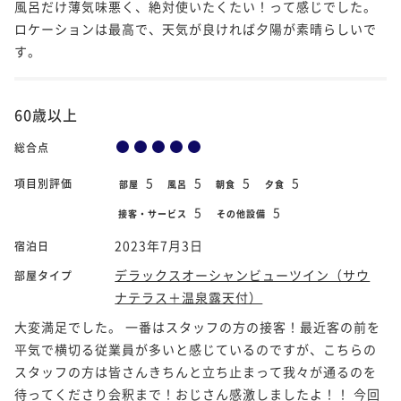
風呂だけ薄気味悪く、絶対使いたくたい！って感じでした。
ロケーションは最高で、天気が良ければ夕陽が素晴らしいで
す。
60歳以上
総合点
5
5
5
5
項目別評価
部屋
風呂
朝食
夕食
5
5
接客・サービス
その他設備
2023年7月3日
宿泊日
デラックスオーシャンビューツイン（サウ
部屋タイプ
ナテラス＋温泉露天付）
大変満足でした。 一番はスタッフの方の接客！最近客の前を
平気で横切る従業員が多いと感じているのですが、こちらの
スタッフの方は皆さんきちんと立ち止まって我々が通るのを
待ってくださり会釈まで！おじさん感激しましたよ！！ 今回