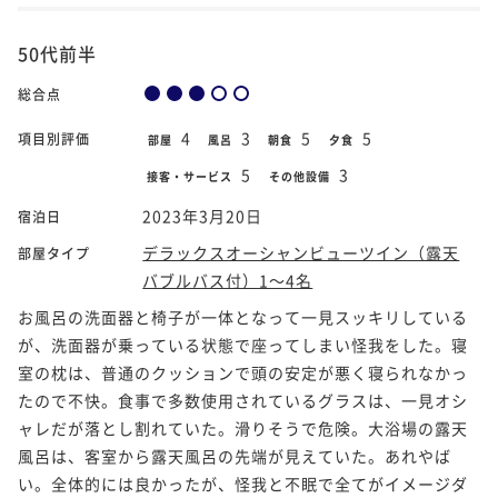
50代前半
総合点
4
3
5
5
項目別評価
部屋
風呂
朝食
夕食
5
3
接客・サービス
その他設備
2023年3月20日
宿泊日
デラックスオーシャンビューツイン（露天
部屋タイプ
バブルバス付）1～4名
お風呂の洗面器と椅子が一体となって一見スッキリしている
が、洗面器が乗っている状態で座ってしまい怪我をした。寝
室の枕は、普通のクッションで頭の安定が悪く寝られなかっ
たので不快。食事で多数使用されているグラスは、一見オシ
ャレだが落とし割れていた。滑りそうで危険。大浴場の露天
風呂は、客室から露天風呂の先端が見えていた。あれやば
い。全体的には良かったが、怪我と不眠で全てがイメージダ