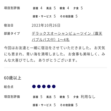
4
5
4
5
項目別評価
部屋
風呂
朝食
夕食
5
5
接客・サービス
その他設備
2023年10月26日
宿泊日
デラックスオーシャンビューツイン（露天
部屋タイプ
バブルバス付）1～4名
今回はお友達と一緒に宿泊をさせていただきました。 お天気
にも恵まれ、青い海を満喫しました。 お食事も美味しく、み
んな大喜びでした。 ありがとうございます。
60歳以上
総合点
5
5
5
利用なし
項目別評価
部屋
風呂
朝食
夕食
5
5
接客・サービス
その他設備