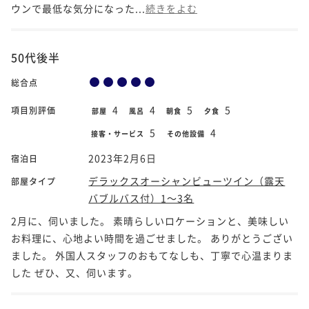
ウンで最低な気分になった...
続きをよむ
50代後半
総合点
4
4
5
5
項目別評価
部屋
風呂
朝食
夕食
5
4
接客・サービス
その他設備
2023年2月6日
宿泊日
デラックスオーシャンビューツイン（露天
部屋タイプ
バブルバス付）1～3名
2月に、伺いました。 素晴らしいロケーションと、美味しい
お料理に、心地よい時間を過ごせました。 ありがとうござい
ました。 外国人スタッフのおもてなしも、丁寧で心温まりま
した ぜひ、又、伺います。