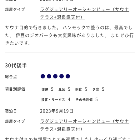
ラグジュアリーオーシャンビュー（サウナ
部屋タイプ
テラス+温泉露天付）
サウナ目的で行きました。 ハンモックで整うのは、最高でし
た。 伊豆のジオパークも大変興味がありました。 またぜひ行
きたいです。
30代後半
総合点
5
5
5
5
項目別評価
部屋
風呂
朝食
夕食
4
5
接客・サービス
その他設備
2023年9月19日
宿泊日
ラグジュアリーオーシャンビュー（サウナ
部屋タイプ
テラス+温泉露天付）
サウナ付きのお部屋でとても豪華でしたしゆっくり過ごすこ