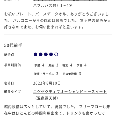
バブルバス付）1～4名
お祝いプレート、バースデータオル、ありがとうございまし
た。 バルコニーからの眺めは最高でした。 堂ヶ島の景色が大
好きなのでまた、お伺い出来ればと思います。
50代前半
総合点
4
3
4
4
項目別評価
部屋
風呂
朝食
夕食
3
3
接客・サービス
その他設備
2022年8月10日
宿泊日
エグゼクティブオーシャンビュースイート
部屋タイプ
（温泉露天付）
館内設備は広々としていて、綺麗でした。 フリーフローも滞
在中はほとんどの時間利用出来て、ドリンクも良かったで