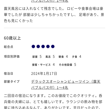
バブルバス付）1～4名
露天風呂には入れなくて残念でした。 ロビーや食事会場は豪
華でしたが 部屋は少しちゃちかったですし、 足場があり、景
色も見にくかった
60歳以上
総合点
5
5
4
4
項目別評価
部屋
風呂
朝食
夕食
4
5
接客・サービス
その他設備
2024年1月17日
宿泊日
デラックスオーシャンビューツイン（露天
部屋タイプ
バブルバス付）1～4名
二回目の宿泊になります。このお値段でこのクオリティ。呑
兵衛の夫婦には、とても嬉しいです。ラウンジの飲み物を部
屋に持ち込めるなんて、ありがたいです。平日だったので、