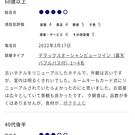
60歳以上
総合点
4
4
5
5
項目別評価
部屋
風呂
朝食
夕食
4
5
接客・サービス
その他設備
2022年3月17日
宿泊日
デラックスオーシャンビューツイン（露天
部屋タイプ
バブルバス付）1～4名
古いホテルをリニューアルしたホテルで、外観は古いです
が、室内は明るくきれいでした。ルームキーもカード式にリ
ニューアルされていたらよかったのにと思いました。お部屋
は広々としていて景観も良かったです。 夕朝食は、品数が多
くはありませんが、食材が...
続きをよむ
40代後半