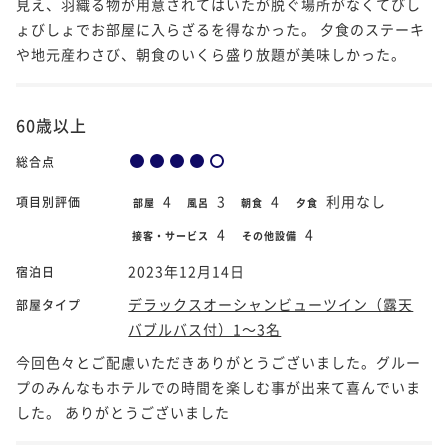
見え、羽織る物が用意されてはいたが脱ぐ場所がなくてびし
ょびしょでお部屋に入らざるを得なかった。 夕食のステーキ
や地元産わさび、朝食のいくら盛り放題が美味しかった。
60歳以上
総合点
4
3
4
利用なし
項目別評価
部屋
風呂
朝食
夕食
4
4
接客・サービス
その他設備
2023年12月14日
宿泊日
デラックスオーシャンビューツイン（露天
部屋タイプ
バブルバス付）1～3名
今回色々とご配慮いただきありがとうございました。グルー
プのみんなもホテルでの時間を楽しむ事が出来て喜んでいま
した。 ありがとうございました