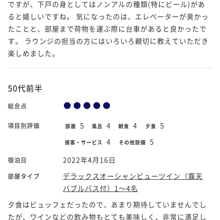
ですが、下戸の身としてはノンアルの種類(特にビール)があ
ると嬉しいですね。 気になったのは、エレベーターが臭かっ
たことと、部屋まで荷物を運ぶ際に台車があると良かったで
す。 ラウンジの担当の方にはいろいろ親切に教えていただき
楽しめました。
50代前半
総合点
5
4
4
5
項目別評価
部屋
風呂
朝食
夕食
4
5
接客・サービス
その他設備
2022年4月16日
宿泊日
デラックスオーシャンビューツイン（露天
部屋タイプ
バブルバス付）1～4名
夕食はビュッフェだったので、あまり期待していませんでし
たが、ワインなどの飲み物もとても美味しく、非常に満足し