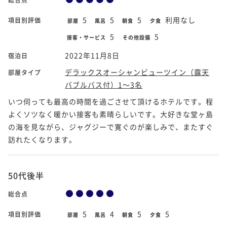
5
5
5
利用なし
項目別評価
部屋
風呂
朝食
夕食
5
5
接客・サービス
その他設備
2022年11月8日
宿泊日
デラックスオーシャンビューツイン（露天
部屋タイプ
バブルバス付）1～3名
いつ伺っても最高の時間を過ごさせて頂けるホテルです。程
よくソツなく暖かい接客も素晴らしいです。大好きな堂ヶ島
の海を見ながら、ジャグジーで寛ぐのが楽しみで、またすぐ
訪れたくなります。
50代後半
総合点
5
4
5
5
項目別評価
部屋
風呂
朝食
夕食