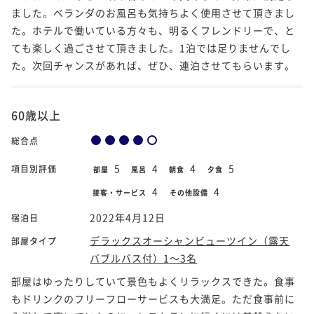
ました。ベランダのお風呂も気持ちよく使用させて頂きまし
た。ホテルで働いている方々も、明るくフレンドリーで、と
ても楽しく過ごさせて頂きました。1泊では足りませんでし
た。次回チャンスがあれば、ぜひ、連泊させてもらいます。
60歳以上
総合点
5
4
4
5
項目別評価
部屋
風呂
朝食
夕食
4
4
接客・サービス
その他設備
2022年4月12日
宿泊日
デラックスオーシャンビューツイン（露天
部屋タイプ
バブルバス付）1～3名
部屋はゆったりしていて景色もよくリラックスできた。食事
もドリンクのフリーフローサービスも大満足。ただ食事前に