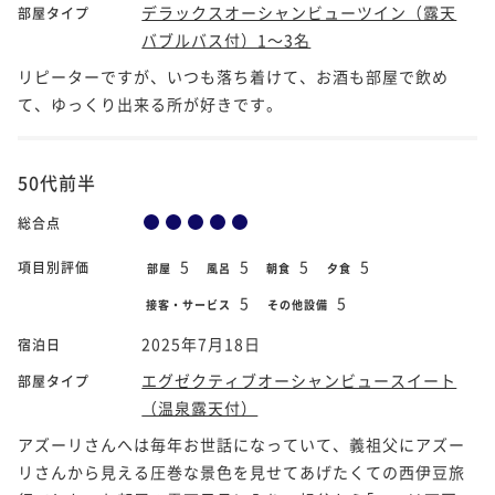
デラックスオーシャンビューツイン（露天
部屋タイプ
バブルバス付）1～3名
リピーターですが、いつも落ち着けて、お酒も部屋で飲め
て、ゆっくり出来る所が好きです。
50代前半
総合点
5
5
5
5
項目別評価
部屋
風呂
朝食
夕食
5
5
接客・サービス
その他設備
2025年7月18日
宿泊日
エグゼクティブオーシャンビュースイート
部屋タイプ
（温泉露天付）
アズーリさんへは毎年お世話になっていて、義祖父にアズー
リさんから見える圧巻な景色を見せてあげたくての西伊豆旅