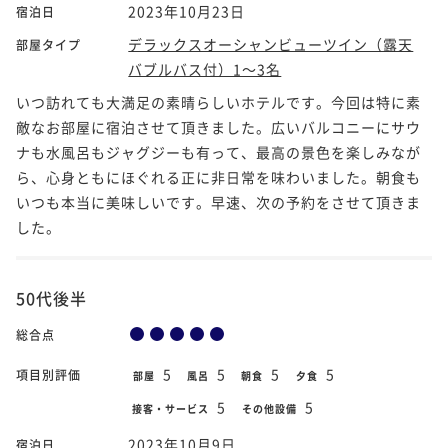
2023年10月23日
宿泊日
デラックスオーシャンビューツイン（露天
部屋タイプ
バブルバス付）1～3名
いつ訪れても大満足の素晴らしいホテルです。今回は特に素
敵なお部屋に宿泊させて頂きました。広いバルコニーにサウ
ナも水風呂もジャグジーも有って、最高の景色を楽しみなが
ら、心身ともにほぐれる正に非日常を味わいました。朝食も
いつも本当に美味しいです。早速、次の予約をさせて頂きま
した。
50代後半
総合点
5
5
5
5
項目別評価
部屋
風呂
朝食
夕食
5
5
接客・サービス
その他設備
2023年10月9日
宿泊日