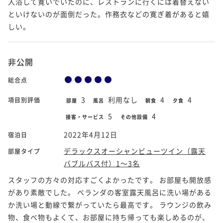
入浴して寛いでいたのに、レストランに行くには着替えない
といけないのが面倒だった。作務衣などの寛ぎ着があると嬉
しい。
非公開
総合点
3
利用なし
4
4
項目別評価
部屋
風呂
朝食
夕食
5
4
接客・サービス
その他設備
2022年4月12日
宿泊日
デラックスオーシャンビューツイン（露天
部屋タイプ
バブルバス付）1～3名
スタッフの方々の対応すごくよかったです。 お部屋も開放感
があり素敵でした。 ベランダの客室露天風呂に洗い場がある
か洗い場と動線で繋がっていたら最高です。 ラウンジの飲み
物、食べ物もよくて、お部屋に持ち帰っても楽しめるのが、