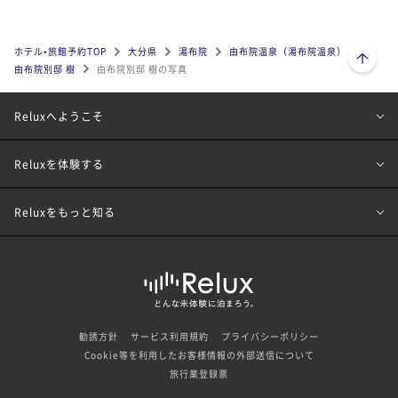
ページトップへ
ホテル•旅館予約TOP
大分県
湯布院
由布院温泉（湯布院温泉）
由布院別邸 樹
由布院別邸 樹の写真
Reluxへようこそ
Reluxを体験する
Reluxをもっと知る
勧誘方針
サービス利用規約
プライバシーポリシー
Cookie等を利用したお客様情報の外部送信について
旅行業登録票