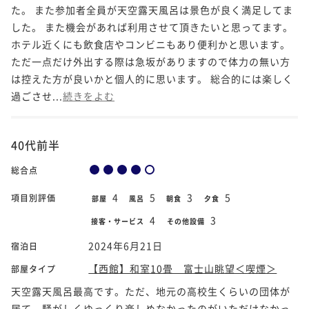
た。 また参加者全員が天空露天風呂は景色が良く満足してま
した。 また機会があれば利用させて頂きたいと思ってます。
ホテル近くにも飲食店やコンビニもあり便利かと思います。
ただ一点だけ外出する際は急坂がありますので体力の無い方
は控えた方が良いかと個人的に思います。 総合的には楽しく
過ごさせ...
続きをよむ
40代前半
総合点
4
5
3
5
項目別評価
部屋
風呂
朝食
夕食
4
3
接客・サービス
その他設備
2024年6月21日
宿泊日
【西館】和室10畳 富士山眺望＜喫煙＞
部屋タイプ
天空露天風呂最高です。ただ、地元の高校生くらいの団体が
居て、騒がしくゆっくり楽しめなかったのがいただけなかっ