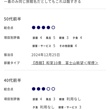
一着のみ同じ旅館名だとしてもこれは酷すぎる
50代前半
総合点
4
5
3
4
項目別評価
部屋
風呂
朝食
夕食
5
4
接客・サービス
その他設備
2024年12月25日
宿泊日
【西館】和室10畳 富士山眺望＜喫煙＞
部屋タイプ
40代前半
総合点
4
3
利用なし
項目別評価
部屋
風呂
朝食
利用なし
3
夕食
接客・サービス