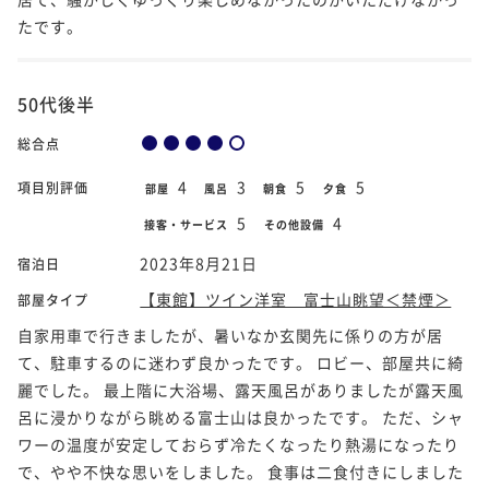
たです。
50代後半
総合点
4
3
5
5
項目別評価
部屋
風呂
朝食
夕食
5
4
接客・サービス
その他設備
2023年8月21日
宿泊日
【東館】ツイン洋室 富士山眺望＜禁煙＞
部屋タイプ
自家用車で行きましたが、暑いなか玄関先に係りの方が居
て、駐車するのに迷わず良かったです。 ロビー、部屋共に綺
麗でした。 最上階に大浴場、露天風呂がありましたが露天風
呂に浸かりながら眺める富士山は良かったです。 ただ、シャ
ワーの温度が安定しておらず冷たくなったり熱湯になったり
で、やや不快な思いをしました。 食事は二食付きにしました