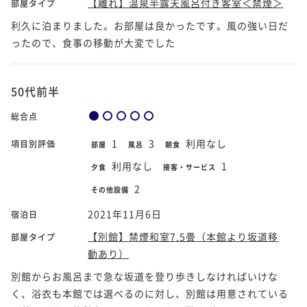
【離れ】温泉半露天風呂付き客室＜禁煙＞
部屋タイプ
利久に泊まりました。お部屋は良かったです。風の強い日だ
ったので、食事の移動が大変でした
50代前半
総合点
1
3
利用なし
項目別評価
部屋
風呂
朝食
利用なし
1
夕食
接客・サービス
2
その他設備
2021年11月6日
宿泊日
【別館】禁煙和室7.5畳（本館より坂道移
部屋タイプ
動あり）
別館からお風呂まで急な坂道を登り歩きしなければいけな
く、浴衣も本館では選べるのに対し、別館は用意されている