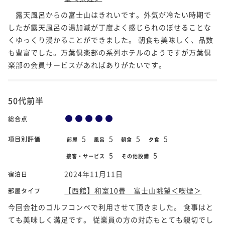
露天風呂からの富士山はきれいです。外気が冷たい時期で
したが露天風呂の湯加減が丁度よく感じられのぼせることな
くゆっくり浸かることができました。 朝食も美味しく、品数
も豊富でした。万葉倶楽部の系列ホテルのようですが万葉倶
楽部の会員サービスがあればありがたいです。
50代前半
総合点
5
5
5
5
項目別評価
部屋
風呂
朝食
夕食
5
5
接客・サービス
その他設備
2024年11月11日
宿泊日
【西館】和室10畳 富士山眺望＜喫煙＞
部屋タイプ
今回会社のゴルフコンペで利用させて頂きました。 食事はと
ても美味しく満足です。 従業員の方の対応もとても親切でし