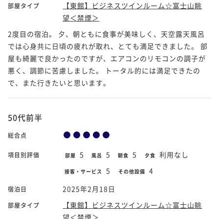
【東館】ビジネスツインルーム☆富士山眺
部屋タイプ
望＜禁煙＞
2度目の宿泊。 夕、朝ともに食事が美味しく、天空露天風呂
では心身共に日頃の疲れが取れ、とても満足できました。 部
屋も綺麗で良かったのですが、エアコンのリモコンの調子が
悪く、調節に苦慮しました。 トータル的には満足できたの
で、また行きたいと思います。
50代前半
総合点
5
5
5
利用なし
項目別評価
部屋
風呂
朝食
夕食
5
4
接客・サービス
その他設備
2025年2月18日
宿泊日
【東館】ビジネスツインルーム☆富士山眺
部屋タイプ
望＜禁煙＞