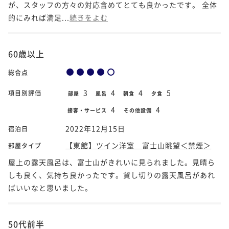
が、スタッフの方々の対応含めてとても良かったです。 全体
的にみれば満足...
続きをよむ
60歳以上
総合点
3
4
4
5
項目別評価
部屋
風呂
朝食
夕食
4
4
接客・サービス
その他設備
2022年12月15日
宿泊日
【東館】ツイン洋室 富士山眺望＜禁煙＞
部屋タイプ
屋上の露天風呂は、富士山がきれいに見られました。見晴ら
しも良く、気持ち良かったです。貸し切りの露天風呂があれ
ばいいなと思いました。
50代前半