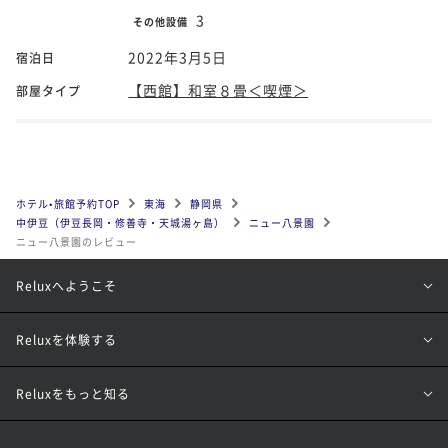
3
その他設備
2022年3月5日
宿泊日
【西館】和室８畳＜喫煙＞
部屋タイプ
ホテル•旅館予約TOP
東海
静岡県
中伊豆（伊豆長岡・修善寺・天城湯ヶ島）
ニュー八景園
ニュー八景園のレビュー
Reluxへようこそ
Reluxを体験する
Reluxをもっと知る