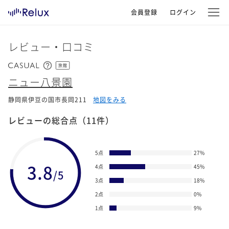
会員登録
ログイン
レビュー・口コミ
旅館
ニュー八景園
静岡県伊豆の国市長岡211
地図をみる
レビューの総合点
（11件）
5点
27
%
3.8
4点
45
%
/5
3点
18
%
2点
0
%
1点
9
%