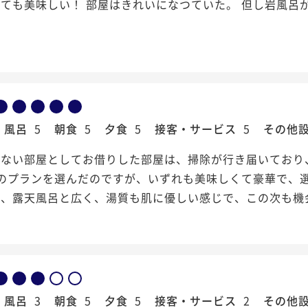
ても美味しい！ 部屋はきれいになつていた。 但し岩風呂
風呂
5
朝食
5
夕食
5
接客・サービス
5
その他
少ない部屋としてお借りした部屋は、掃除が行き届いており
のプランを選んだのですが、いずれも美味しくて豪華で、選
呂、露天風呂と広く、湯質も肌に優しい感じで、この次も機
風呂
3
朝食
5
夕食
5
接客・サービス
2
その他