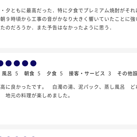
朝・夕ともに最高だった．特に夕食でプレミアム焼酎がそれ
翌朝９時頃から工事の音がかなり大きく響いていたことに強
ったのだろうか．また予告はなかったように思う．
風呂
5
朝食
5
夕食
5
接客・サービス
3
その他
最高に良かったです。 白濁の湯、泥パック、蒸し風呂 ど
た 地元の料理が楽しめました。