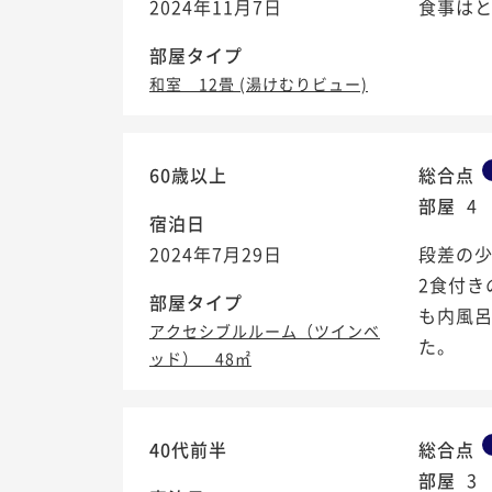
2024年11月7日
食事はと
部屋タイプ
和室 12畳 (湯けむりビュー)
60歳以上
総合点
部屋
4
宿泊日
2024年7月29日
段差の
2食付き
部屋タイプ
も内風
アクセシブルルーム（ツインベ
た。
ッド） 48㎡
40代前半
総合点
部屋
3