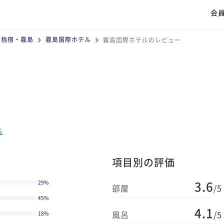
会
・指宿・霧島
霧島国際ホテル
霧島国際ホテルのレビュー
る
項目別の評価
3.6
29
%
部屋
/5
45
%
4.1
風呂
/5
18
%