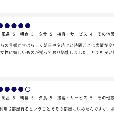
風呂
5
朝食
5
夕食
5
接客・サービス
4
その他
からの景観がすばらしく朝日や夕焼けと時間ごとに表情が変
と女性に嬉しいものが揃っており堪能しました。とても良い
風呂
5
朝食
5
夕食
5
接客・サービス
5
その他
室利用 2部屋有るということでその部屋に決めたんですが、