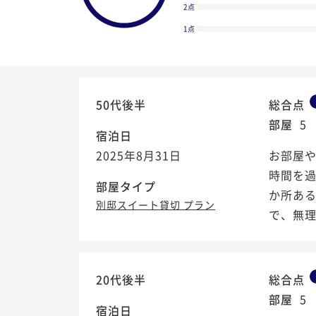
2点
1点
50代後半
総合点
部屋
5
宿泊日
2025年8月31日
お部屋
時間を過
部屋タイプ
か所あ
別邸スイート貸切 プラン
で、無
5.0
/5
20代後半
総合点
部屋
5
宿泊日