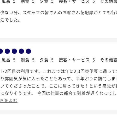
風呂
5
朝食
5
夕食
5
接客・サービス
5
その他
が少ない分、スタッフの皆さんのお客さん花配慮がとても行
宿泊でした。
風呂
5
朝食
5
夕食
5
接客・サービス
5
その他
ト2回目の利用です。これまでは年に2,3回東伊豆に通っ
びり雰囲気が気に入ったこともあって、半年ぶりに訪問しま
ていてくださったことで、ここに帰ってきた！という感覚が
宿になりそうです。 今回は仕事の都合で到着が遅くなって
きをよむ