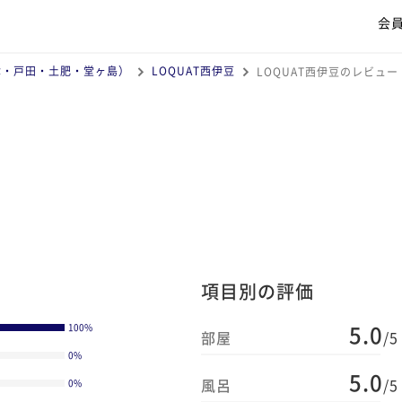
会
津・戸田・土肥・堂ヶ島）
LOQUAT西伊豆
LOQUAT西伊豆のレビュー
項目別の評価
5.0
100
%
部屋
/5
0
%
5.0
風呂
/5
0
%