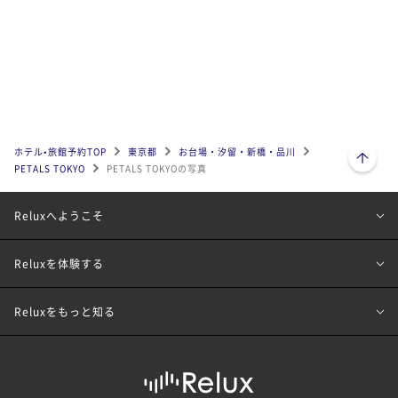
ページトップへ
ホテル•旅館予約TOP
東京都
お台場・汐留・新橋・品川
PETALS TOKYO
PETALS TOKYOの写真
Reluxへようこそ
Reluxを体験する
Reluxをもっと知る