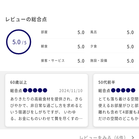
レビューの総合点
5.0
5.0
部屋
風呂
5.0
5
/
5.0
5.0
朝食
夕食
5.0
5.0
接客・サービス
施設・設備
60歳以上
50代前半
総合点
2024/11/10
総合点
ありきたりの高級食材を提供され、きら
とても落ち着ける空間
びやかで、非日常な過ごし方を求めると
使えるお部屋がひと部
いう宿選びをしがちですが、 いわゆ
離れも含めて4部屋も
る、お金にものいわせて贅を尽くすのと
だけの空間のどこもか
ちがい、このたびは、人と人との繋がり
いに保たれていました
において、これ以上のおもてなしはない
がしにくい個所など、
レビューをみる（6件）
だろうと思える贅沢を味わいました。宿
レイさを保っているの