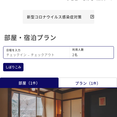
のコンセプトはしっかりとあるけれど、
いでした。 夕食は3時間かかるとのこと
決して、主張がきをてらうことなく、押
でしたが、演出含めゆ
し付けがましいこともなく、奥ゆかし
だけのために用意され
新型コロナウイルス感染症対策
い、すてきなオーナーさんで、癒しと元
しむことができました
気をいただきました。ありがとうござい
れない珍しい食材や調
ました。
ニテならではのお食事
部屋・宿泊プラン
反対に朝食は日頃自分
な煮物や焼物といった
品数もお味も本当に素
利用人数
日程を入力
す。自分も日々の食事
2
名
チェックイン
−
チェックアウト
って丁寧に作りたい、
した。 もちろんアクティビティもとて
しぼりこみ
も楽しめましたし、お
含めたら一泊ではとて
季節を変えてまたうか
部屋
（
1
）
プラン
（
1
）
件
件