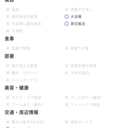
温泉
源泉かけ流し
露天風呂付客室
大浴場
大浴場に露天風呂
貸切風呂
入湯税
食事
部屋で朝食
部屋で夕食
部屋
海が見える客室
夜景自慢の客室
離れ・コテージ
子供の宿泊
ルームサービス
美容・健康
エステ・スパ施設
プールあり（屋内）
プールあり（屋外）
フィットネス施設
交通・周辺情報
駅から徒歩5分以内
送迎サービス