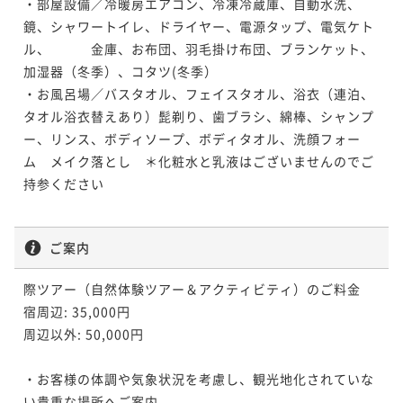
・部屋設備／冷暖房エアコン、冷凍冷蔵庫、自動水洗、
鏡、シャワートイレ、ドライヤー、電源タップ、電気ケト
ル、　　　金庫、お布団、羽毛掛け布団、ブランケット、
加湿器（冬季）、コタツ(冬季）

・お風呂場／バスタオル、フェイスタオル、浴衣（連泊、
タオル浴衣替えあり）髭剃り、歯ブラシ、綿棒、シャンプ
ー、リンス、ボディソープ、ボディタオル、洗顔フォー
ム　メイク落とし　＊化粧水と乳液はございませんのでご
持参ください

ご案内
際ツアー（自然体験ツアー＆アクティビティ）のご料金  

宿周辺: 35,000円

周辺以外: 50,000円

・お客様の体調や気象状況を考慮し、観光地化されていな
い貴重な場所へご案内
