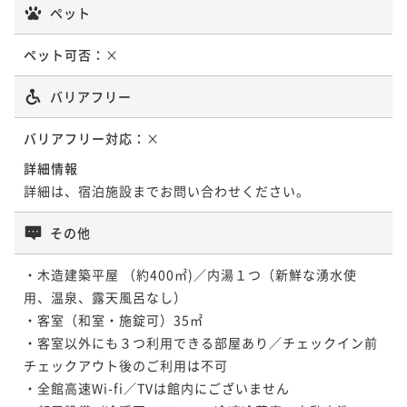
ペット
ペット可否：
×
バリアフリー
バリアフリー対応：
×
詳細情報
詳細は、宿泊施設までお問い合わせください。
その他
・木造建築平屋 （約400㎡)／内湯１つ（新鮮な湧水使
用、温泉、露天風呂なし）

・客室（和室・施錠可）35㎡

・客室以外にも３つ利用できる部屋あり／チェックイン前
チェックアウト後のご利用は不可　

・全館高速Wi-fi／TVは館内にございません
