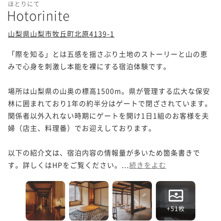
ほとりにて
Hotorinite
山梨県山梨市牧丘町北原4139-1
「際を知る」とは五感を揺さぶり土地のストーリーと山の恵
みで心身を刺激し本能を裸にする宿泊体験です。

場所は山梨県の山奥の標高1500m。県が管理する広大な保安
林に囲まれており1年の約半分はゲートで閉ざされています。
関係者以外入れない時期にゲートを開け1日1組のお客様を夫
婦（店主、料理番）でお迎えしております。

以下の紹介文は、宿泊内容の情報量が多いため箇条書きで
す。詳しくはHPをご覧ください。...
続きをよむ
+51枚