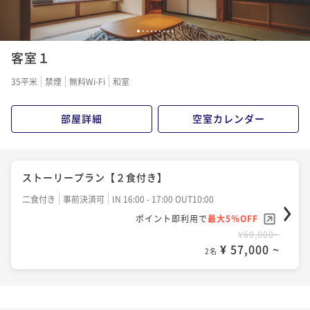
1
2
3
4
5
6
7
8
9
客室１
35平米
禁煙
無料Wi-Fi
和室
部屋詳細
空室カレンダー
ストーリープラン【２食付き】
二食付き
事前決済可
IN 16:00 - 17:00 OUT10:00
ポイント即利用で
最大5％OFF
¥60,000~
¥ 57,000 ~
2名