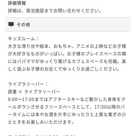
ート妙高でお祝い
詳細情報
詳細は、宿泊施設までお問い合わせください。
二食付き
事前決済可
IN 15:00 - 19:00 OUT10:00
ポイント即利用で
最大7％OFF
その他
¥57,000~
¥ 53,010 ~
2名
キッズルーム：

大きな滑り台や絵本、おもちゃ、アニメの上映などお子様
が大好きなものがいっぱい。お子様のプレイスペースの隣
ポイントアップ
にはパパママがゆっくり寛げるカフェスペースも完備。楽
【連泊で10%OFF】＜2食付＞ロングステイお得プラン
しく遊ぶお子様のお近くでゆっくりお過ごしください。

二食付き
事前決済可
IN 15:00 - 19:00 OUT10:00
ポイント即利用で
最大7％OFF
ライブラリーバー：

¥129,600~
読書 × ライブラリーバー

¥ 120,528 ~
2名
9:00～17:00まではアフタースキーなど動かした身体をク
ールダウンさせるフリースペースとして、17:00以降のバ
ータイムには本やお酒を片手にゆったりと上質な寛ぎのひ
とときをお楽しみいただけます。
