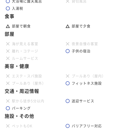
大浴場に露天風呂
貸切風呂
入湯税
食事
部屋で朝食
部屋で夕食
部屋
海が見える客室
夜景自慢の客室
離れ・コテージ
子供の宿泊
ルームサービス
美容・健康
エステ・スパ施設
プールあり（屋内）
プールあり（屋外）
フィットネス施設
交通・周辺情報
駅から徒歩5分以内
送迎サービス
パーキング
施設・その他
ペットもOK
バリアフリー対応