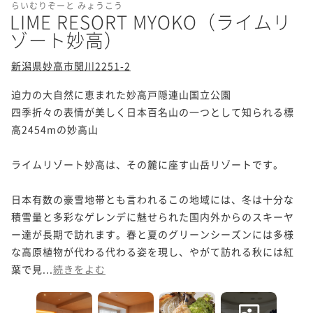
らいむりぞーと みょうこう
LIME RESORT MYOKO（ライムリ
ゾート妙高）
新潟県妙高市関川2251-2
迫力の大自然に恵まれた妙高戸隠連山国立公園

四季折々の表情が美しく日本百名山の一つとして知られる標
高2454mの妙高山

ライムリゾート妙高は、その麓に座す山岳リゾートです。

日本有数の豪雪地帯とも言われるこの地域には、冬は十分な
積雪量と多彩なゲレンデに魅せられた国内外からのスキーヤ
ー達が長期で訪れます。春と夏のグリーンシーズンには多様
な高原植物が代わる代わる姿を現し、やがて訪れる秋には紅
葉で見...
続きをよむ