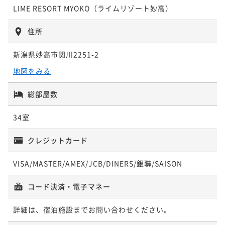
ポイントアップ
LIME RESORT MYOKO（ライムリゾート妙高）
「ヤスダヨーグルト」が食べ飲み放題！
＜2食付＞牛ステーキorしゃぶしゃぶの贅沢ビュッフ
ェ！大自然に包まれた岩風呂＆信楽焼の壷風呂を堪能
朝食付き
事前決済可
IN 15:00 - 19:00 OUT10:00
住所
ポイント即利用で
最大7％OFF
二食付き
事前決済可
IN 15:00 - 19:00 OUT10:00
新潟県妙高市関川2251-2
¥39,000~
ポイント即利用で
最大7％OFF
¥ 36,270 ~
2名
¥34,000~
地図をみる
¥ 31,620 ~
2名
総部屋数
ポイントアップ
＜夕食付＞旬のお刺身＆牛ステーキorしゃぶしゃぶの
ポイントアップ
34室
贅沢ビュッフェ
【期間限定セール】満腹ディナーを堪能！妙高リゾー
トステイ＜2食付＞
夕食付き
事前決済可
IN 15:00 - 19:00 OUT10:00
クレジットカード
ポイント即利用で
最大7％OFF
二食付き
現地決済可
事前決済可
IN 15:00 - 19:30 OUT10:00
VISA/MASTER/AMEX/JCB/DINERS/銀聯/SAISON
¥48,000~
ポイント即利用で
最大7％OFF
¥ 44,640 ~
2名
¥34,000~
コード決済・電子マネー
¥ 31,620 ~
2名
ポイントアップ
詳細は、宿泊施設までお問い合わせください。
北陸エリア特集 ５％ OFF【2食付】満腹ディナー+ご
ポイントアップ