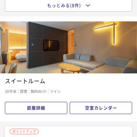
¥ 34,410 ~
2名
もっとみる(8件)
ポイントアップ
北陸エリア特集 ５％ OFF【朝食付】妙高高原でエネ
ポイントアップ
ルギーチャージ ご朝食付きステイ
北陸エリア特集 ５％ OFF【2食付】満腹ディナー+ご
ポイントアップ
朝食
【連泊で10%OFF】＜2食付＞ロングステイお得プラン
朝食付き
現地決済可
事前決済可
IN 15:00 - 22:00 OUT10:00
ポイント即利用で
最大7％OFF
二食付き
現地決済可
事前決済可
IN 15:00 - 19:00 OUT10:00
二食付き
事前決済可
IN 15:00 - 19:00 OUT10:00
¥20,800~
ポイント即利用で
最大7％OFF
ポイント即利用で
最大7％OFF
¥ 19,344 ~
2名
¥29,400~
¥111,600~
¥ 27,342 ~
¥ 103,788 ~
2名
2名
1
2
ポイントアップ
スイートルーム
＜朝食付＞地元の味噌で作る味噌汁＆濃厚な新潟名物
ポイントアップ
「ヤスダヨーグルト」が食べ飲み放題！
＜2食付＞牛ステーキorしゃぶしゃぶの贅沢ビュッフ
30平米
禁煙
無料Wi-Fi
ツイン
ェ！大自然に包まれた岩風呂＆信楽焼の壷風呂を堪能
朝食付き
事前決済可
IN 15:00 - 19:00 OUT10:00
ポイント即利用で
最大7％OFF
二食付き
事前決済可
IN 15:00 - 19:00 OUT10:00
部屋詳細
空室カレンダー
¥22,000~
ポイント即利用で
最大7％OFF
¥ 20,460 ~
2名
¥31,000~
¥ 28,830 ~
2名
ポイントアップ