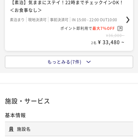
【素泊】気ままにステイ！22時までチェックインOK！
ポイントアップ
＜お食事なし＞
＜夕食付＞旬のお刺身＆牛ステーキorしゃぶしゃぶの
ポイントアップ
贅沢ビュッフェ
【アニバーサリー】＜2食付＞大切な1日はライムリゾ
素泊まり
現地決済可
事前決済可
IN 15:00 - 22:00 OUT10:00
ート妙高でお祝い
ポイント即利用で
最大7％OFF
夕食付き
事前決済可
IN 15:00 - 19:00 OUT10:00
¥36,000~
ポイント即利用で
最大7％OFF
二食付き
事前決済可
IN 15:00 - 19:00 OUT10:00
¥ 33,480 ~
2名
¥31,000~
ポイント即利用で
最大7％OFF
¥ 28,830 ~
2名
¥37,000~
¥ 34,410 ~
2名
もっとみる(7件)
ポイントアップ
北陸エリア特集 ５％ OFF【朝食付】妙高高原でエネ
ポイントアップ
ルギーチャージ ご朝食付きステイ
北陸エリア特集 ５％ OFF【2食付】満腹ディナー+ご
ポイントアップ
朝食
【連泊で10%OFF】＜2食付＞ロングステイお得プラン
朝食付き
現地決済可
事前決済可
IN 15:00 - 22:00 OUT10:00
ポイント即利用で
最大7％OFF
二食付き
現地決済可
事前決済可
IN 15:00 - 19:00 OUT10:00
二食付き
事前決済可
IN 15:00 - 19:00 OUT10:00
施設・サービス
¥37,000~
ポイント即利用で
最大7％OFF
ポイント即利用で
最大7％OFF
¥ 34,410 ~
2名
¥33,800~
¥111,600~
基本情報
¥ 31,434 ~
¥ 103,788 ~
2名
2名
施設名
ポイントアップ
＜朝食付＞地元の味噌で作る味噌汁＆濃厚な新潟名物