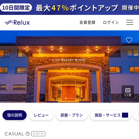
会員登録
ログイン
25
枚
1
2
3
4
5
宿の説明
レビュー
部屋・プラン
施設・サービス
リゾート