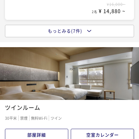
¥16,000~
¥ 14,880 ~
2名
もっとみる(7件)
ポイントアップ
北陸エリア特集 ５％ OFF【朝食付】妙高高原でエネ
ルギーチャージ ご朝食付きステイ
朝食付き
現地決済可
事前決済可
IN 15:00 - 22:00 OUT10:00
ポイント即利用で
最大7％OFF
¥18,000~
¥ 16,740 ~
2名
ポイントアップ
ツインルーム
＜朝食付＞地元の味噌で作る味噌汁＆濃厚な新潟名物
「ヤスダヨーグルト」が食べ飲み放題！
30平米
禁煙
無料Wi-Fi
ツイン
朝食付き
事前決済可
IN 15:00 - 19:00 OUT10:00
ポイント即利用で
最大7％OFF
部屋詳細
空室カレンダー