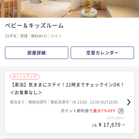
¥ 27,342 ~
2名
1
2
ポイントアップ
ベビー＆キッズルーム
＜朝食付＞地元の味噌で作る味噌汁＆濃厚な新潟名物
ポイントアップ
「ヤスダヨーグルト」が食べ飲み放題！
＜2食付＞牛ステーキorしゃぶしゃぶの贅沢ビュッフ
29平米
禁煙
無料Wi-Fi
ツイン
ェ！大自然に包まれた岩風呂＆信楽焼の壷風呂を堪能
朝食付き
事前決済可
IN 15:00 - 19:00 OUT10:00
ポイント即利用で
最大7％OFF
二食付き
事前決済可
IN 15:00 - 19:00 OUT10:00
部屋詳細
空室カレンダー
¥19,000~
ポイント即利用で
最大7％OFF
¥ 17,670 ~
2名
¥31,000~
¥ 28,830 ~
2名
ポイントアップ
【素泊】気ままにステイ！22時までチェックインOK！
ポイントアップ
＜お食事なし＞
＜夕食付＞旬のお刺身＆牛ステーキorしゃぶしゃぶの
ポイントアップ
贅沢ビュッフェ
【アニバーサリー】＜2食付＞大切な1日はライムリゾ
素泊まり
現地決済可
事前決済可
IN 15:00 - 22:00 OUT10:00
ート妙高でお祝い
ポイント即利用で
最大7％OFF
夕食付き
事前決済可
IN 15:00 - 19:00 OUT10:00
¥19,000~
ポイント即利用で
最大7％OFF
二食付き
事前決済可
IN 15:00 - 19:00 OUT10:00
¥ 17,670 ~
2名
¥28,000~
ポイント即利用で
最大7％OFF
¥ 26,040 ~
2名
¥37,000~