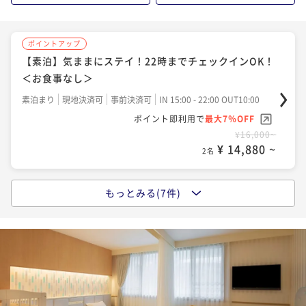
¥19,000~
¥ 17,670 ~
2名
ポイントアップ
【素泊】気ままにステイ！22時までチェックインOK！
ポイントアップ
＜お食事なし＞
＜夕食付＞旬のお刺身＆牛ステーキorしゃぶしゃぶの
贅沢ビュッフェ
素泊まり
現地決済可
事前決済可
IN 15:00 - 22:00 OUT10:00
ポイント即利用で
最大7％OFF
夕食付き
事前決済可
IN 15:00 - 19:00 OUT10:00
¥16,000~
ポイント即利用で
最大7％OFF
¥ 14,880 ~
2名
¥28,000~
¥ 26,040 ~
2名
もっとみる(7件)
ポイントアップ
北陸エリア特集 ５％ OFF【朝食付】妙高高原でエネ
ポイントアップ
ルギーチャージ ご朝食付きステイ
北陸エリア特集 ５％ OFF【2食付】満腹ディナー+ご
朝食
朝食付き
現地決済可
事前決済可
IN 15:00 - 22:00 OUT10:00
ポイント即利用で
最大7％OFF
二食付き
現地決済可
事前決済可
IN 15:00 - 19:00 OUT10:00
¥18,000~
ポイント即利用で
最大7％OFF
¥ 16,740 ~
2名
¥29,400~