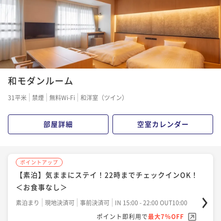
和モダンルーム
31平米
禁煙
無料Wi-Fi
和洋室（ツイン）
部屋詳細
空室カレンダー
ポイントアップ
【素泊】気ままにステイ！22時までチェックインOK！
＜お食事なし＞
素泊まり
現地決済可
事前決済可
IN 15:00 - 22:00 OUT10:00
ポイント即利用で
最大7％OFF