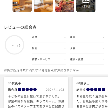
+25枚
レビューの総合点
-
-
部屋
風呂
-
5
/
-
-
朝食
夕食
-
-
接客・サービス
施設・設備
評価が所定件数に満たない為総合点は算出されません
30代後半
60歳以上
総合点
2024/11/03
総合点
子どもの誕生日旅行で泊まりました。
お部屋も広く清潔感が
客室の細かな設備、キッズルーム、お風
た。お風呂も広く気持
呂のイスやソープまであり本当に配慮さ
お食事はお肉が少なか