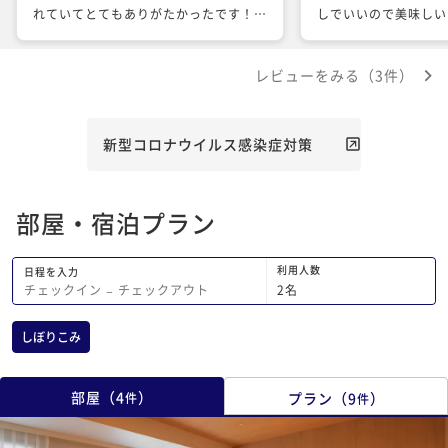
れていてとてもありがたかったです！
しでいいので美味しい
食事もとても美味しく従業員さんもみな
た方が良かったと思い
さん暖かい対応で息子も喜んでいまし
レビューをみる（3件）
た！
新型コロナウイルス感染症対策
部屋・宿泊プラン
利用人数
日程を入力
2
名
チェックイン
−
チェックアウト
しぼりこみ
部屋
（
4
）
プラン
（
9
）
件
件