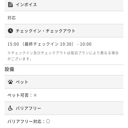
インボイス
朝食
【アニバーサリー】＜2食付＞大切な1日はライムリゾ
ート妙高でお祝い
二食付き
現地決済可
事前決済可
IN 15:00 - 19:00 OUT10:00
対応
ポイント即利用で
最大7％OFF
二食付き
事前決済可
IN 15:00 - 19:00 OUT10:00
¥48,400~
ポイント即利用で
最大7％OFF
チェックイン・チェックアウト
¥ 45,012 ~
2名
¥40,000~
¥ 37,200 ~
15:00
（最終チェックイン 19:30）
- 10:00
2名
※チェックイン及びチェックアウトは宿泊プランにより異なる場合
ポイントアップ
がございます。
＜2食付＞牛ステーキorしゃぶしゃぶの贅沢ビュッフ
ポイントアップ
ェ！大自然に包まれた岩風呂＆信楽焼の壷風呂を堪能
設備
【連泊で10%OFF】＜2食付＞ロングステイお得プラン
二食付き
事前決済可
IN 15:00 - 19:00 OUT10:00
二食付き
事前決済可
IN 15:00 - 19:00 OUT10:00
ペット
ポイント即利用で
最大7％OFF
ポイント即利用で
最大7％OFF
¥51,000~
¥116,800~
ペット可否：
×
¥ 47,430 ~
¥ 108,624 ~
2名
2名
バリアフリー
ポイントアップ
バリアフリー対応：
◯
【アニバーサリー】＜2食付＞大切な1日はライムリゾ