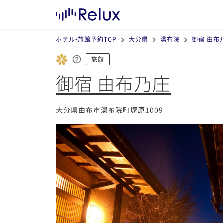
ホテル•旅館予約TOP
大分県
湯布院
御宿 由布
旅館
御宿 由布乃庄
大分県由布市湯布院町塚原1009