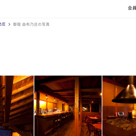
会
乃庄
御宿 由布乃庄の写真