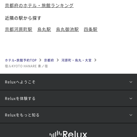
京都府のホテル・旅館ランキング
近隣の駅から探す
京都河原町駅
烏丸駅
烏丸御池駅
四条駅
ホテル•旅館予約TOP
京都府
河原町・烏丸・大宮
宿ルKYOTO HANARE 奏ノ宿
Reluxへようこそ
Reluxを体験する
Reluxをもっと知る