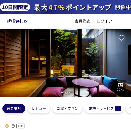
会員登録
ログイン
11
枚
1
2
3
4
5
宿の説明
レビュー
部屋・プラン
施設・サービス
町家