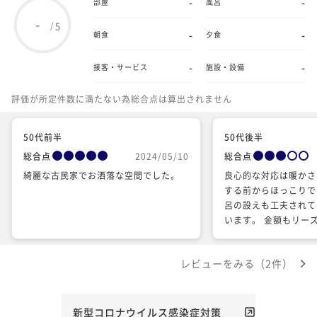
-
-
部屋
風呂
-
5
/
-
-
朝食
夕食
-
-
接客・サービス
施設・設備
評価が所定件数に満たない為総合点は算出されません
50代前半
50代後半
総合点
2024/05/10
総合点
綺麗な古民家でお洒落な空間でした。
良心的な対応は暖かさ
する前からほっこりで
呂の設えも工夫されて
います。 金額もリー
やむを得ないと思いま
趣や設えの工夫もあり
レビューをみる（2件）
けコストをかけても、
性目線での清掃清潔と
事がリピートに繋がる
今後さらに良いお宿に
新型コロナウイルス感染症対策