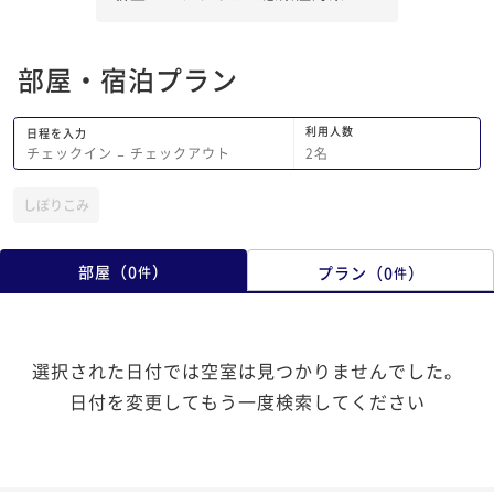
して思いましたの率直
頂きました。
部屋・宿泊プラン
利用人数
日程を入力
2
名
チェックイン
−
チェックアウト
しぼりこみ
部屋
（
0
）
プラン
（
0
）
件
件
選択された日付では空室は見つかりませんでした。
日付を変更してもう一度検索してください