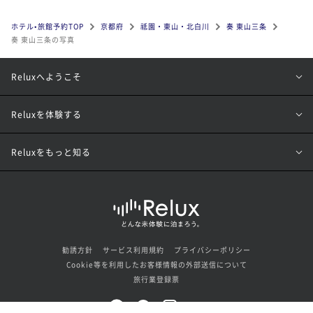
ホテル•旅館予約TOP
京都府
祗園・東山・北白川
奏 東山三条
奏 東山三条の写真
Reluxへようこそ
Reluxを体験する
Reluxをもっと知る
勧誘方針
サービス利用規約
プライバシーポリシー
Cookie等を利用したお客様情報の外部送信について
旅行業登録票