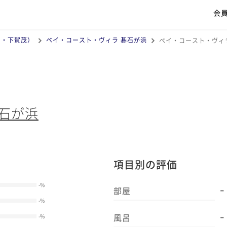
会
田・下賀茂）
ベイ・コースト・ヴィラ 碁石が浜
ベイ・コースト・ヴィ
石が浜
項目別の評価
-
-
%
部屋
-
%
-
風呂
-
%