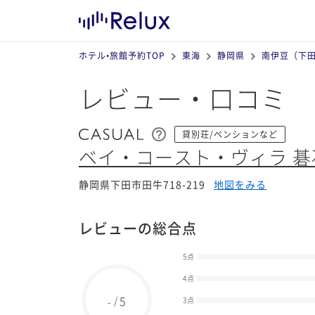
ホテル•旅館予約TOP
東海
静岡県
南伊豆（下
レビュー・口コミ
貸別荘/ペンションなど
ベイ・コースト・ヴィラ 碁
静岡県下田市田牛718-219
地図をみる
レビューの総合点
5点
4点
5
/
-
3点