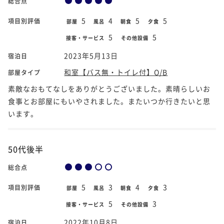
総合点
5
4
5
5
項目別評価
部屋
風呂
朝食
夕食
5
5
接客・サービス
その他設備
2023年5月13日
宿泊日
和室【バス無・トイレ付】O/B
部屋タイプ
素敵なおもてなしをありがとうございました。素晴らしいお
食事とお部屋にもいやされました。またいつか行きたいと思
います。
50代後半
総合点
5
3
4
3
項目別評価
部屋
風呂
朝食
夕食
5
3
接客・サービス
その他設備
2022年10月8日
宿泊日