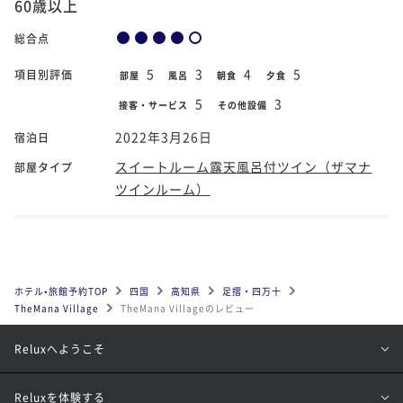
60歳以上
総合点
5
3
4
5
項目別評価
部屋
風呂
朝食
夕食
5
3
接客・サービス
その他設備
2022年3月26日
宿泊日
スイートルーム露天風呂付ツイン（ザマナ
部屋タイプ
ツインルーム）
ホテル•旅館予約TOP
四国
高知県
足摺・四万十
TheMana Village
TheMana Villageのレビュー
Reluxへようこそ
Reluxを体験する