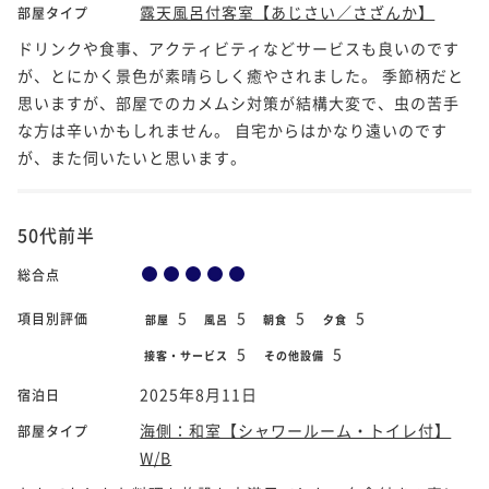
露天風呂付客室【あじさい／さざんか】
部屋タイプ
ドリンクや食事、アクティビティなどサービスも良いのです
が、とにかく景色が素晴らしく癒やされました。 季節柄だと
思いますが、部屋でのカメムシ対策が結構大変で、虫の苦手
な方は辛いかもしれません。 自宅からはかなり遠いのです
が、また伺いたいと思います。
50代前半
総合点
5
5
5
5
項目別評価
部屋
風呂
朝食
夕食
5
5
接客・サービス
その他設備
2025年8月11日
宿泊日
海側：和室【シャワールーム・トイレ付】
部屋タイプ
W/B