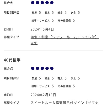
総合点
5
5
5
5
項目別評価
部屋
風呂
朝食
夕食
5
5
接客・サービス
その他設備
2024年5月4日
宿泊日
海側：和室【シャワールーム・トイレ付】
部屋タイプ
W/B
40代後半
総合点
5
5
5
5
項目別評価
部屋
風呂
朝食
夕食
5
5
接客・サービス
その他設備
2024年2月10日
宿泊日
スイートルーム露天風呂付ツイン【ザマナ
部屋タイプ