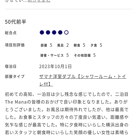
50代前半
総合点
5
2
5
5
項目別評価
部屋
風呂
朝食
夕食
5
5
接客・サービス
その他設備
2023年10月1日
宿泊日
ザマナ洋室ダブル【シャワールーム・トイ
部屋タイプ
レ付】
初めての高知、一泊目は少し残念な感じでしたので、二泊目
The Manaの皆様のおかげで良い印象となりました。ありが
とうございました。お風呂は期待外れでしたが、他は最高で
した。お食事とスタッフの方々の丁度良い気遣い、距離感や
気乍な感じが最高でした。特に夕食時にいらした横浜出身の
若いスタッフと朝食時にいらした笑顔の優しい女性は素晴ら