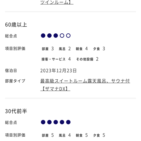
ツインルーム】
60歳以上
総合点
3
2
4
3
項目別評価
部屋
風呂
朝食
夕食
4
2
接客・サービス
その他設備
2023年12月23日
宿泊日
最高級スイートルーム露天風呂、サウナ付
部屋タイプ
【ザマナDX】
30代前半
総合点
5
4
5
5
項目別評価
部屋
風呂
朝食
夕食