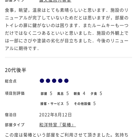
食事，眺望，温泉はとても素晴らしいと思います．施設のリ
ニューアルが完了していないためだとは思いますが，部屋の
トイレの扉に鍵がないのは困ります．またルームキーも一つ
だけではなく二つあるといいと思いました．施設の外観上で
は一部にさびや塗装の劣化が目立ちました．今後のリニュー
アルに期待です．
20代後半
総合点
5
5
4
5
項目別評価
部屋
風呂
朝食
夕食
5
5
接客・サービス
その他設備
2022年8月12日
宿泊日
和洋特室『菊椿』
部屋タイプ
この度は菊椿という部屋をご利用させて頂きました。気持ち