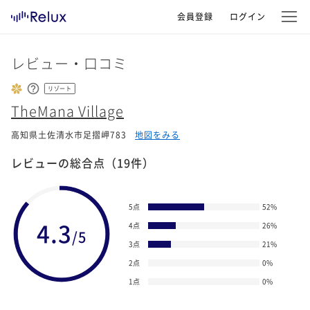
会員登録
ログイン
レビュー・口コミ
リゾート
TheMana Village
高知県土佐清水市足摺岬783
地図をみる
レビューの総合点
（19件）
5点
52
%
4.3
4点
26
%
/5
3点
21
%
2点
0
%
1点
0
%