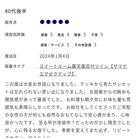
40代後半
総合点
5
4
5
5
項目別評価
部屋
風呂
朝食
夕食
5
3
接客・サービス
その他設備
2024年1月4日
宿泊日
スイートルーム露天風呂付ツイン【ザマナ
部屋タイプ
エグゼクティブ】
この度は大変お世話になりました。 デッキから見たサンセッ
トは忘れられない思い出になりました。 お部屋からの眺めも
開放感があって最高でした。 お料理も朝夕共にお味も量も雰
囲気も素晴らしかったです。 お給仕をしてくださったご年配
の女性の方が何とも自然なおもてなしで安心感があり、心地
良かったです。 至る所が改装中？だったのが少し残念でした
が、心に残るお宿でした。 季節を変えてまた必ず、リピート
させてい...
続きをよむ