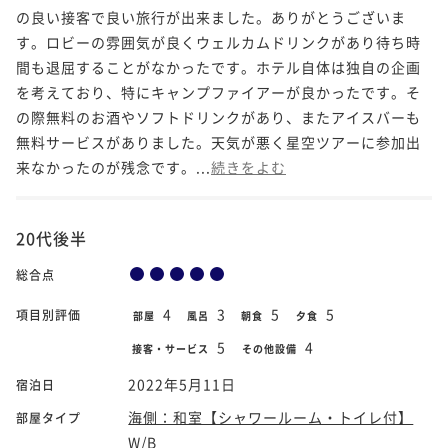
の良い接客で良い旅行が出来ました。ありがとうございま
す。ロビーの雰囲気が良くウェルカムドリンクがあり待ち時
間も退屈することがなかったです。ホテル自体は独自の企画
を考えており、特にキャンプファイアーが良かったです。そ
の際無料のお酒やソフトドリンクがあり、またアイスバーも
無料サービスがありました。天気が悪く星空ツアーに参加出
来なかったのが残念です。...
続きをよむ
20代後半
総合点
4
3
5
5
項目別評価
部屋
風呂
朝食
夕食
5
4
接客・サービス
その他設備
2022年5月11日
宿泊日
海側：和室【シャワールーム・トイレ付】
部屋タイプ
W/B