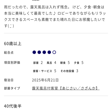
雨だったので、露天風呂は入れず残念。 けど、夕食･朝食は
本当に美味しくて最高でした♪ ロビーでありながらもリラッ
クスできるスペースも素敵でまた晴れた日にお邪魔したいで
す( ¨̮ )
60歳以上
総合点
2
4
5
5
項目別評価
部屋
風呂
朝食
夕食
5
3
接客・サービス
その他設備
2025年6月21日
宿泊日
露天風呂付客室【あじさい／さざんか】
部屋タイプ
40代後半