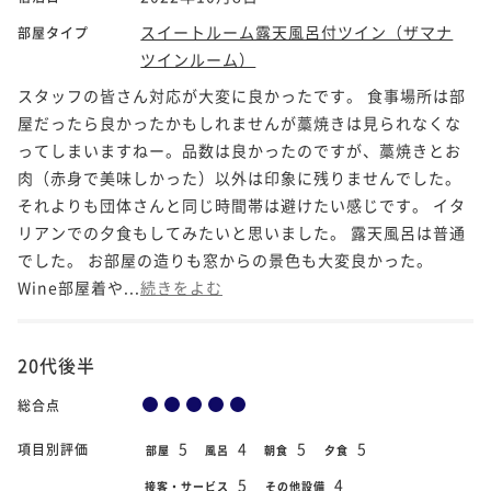
スイートルーム露天風呂付ツイン（ザマナ
部屋タイプ
ツインルーム）
スタッフの皆さん対応が大変に良かったです。 食事場所は部
屋だったら良かったかもしれませんが藁焼きは見られなくな
ってしまいますねー。品数は良かったのですが、藁焼きとお
肉（赤身で美味しかった）以外は印象に残りませんでした。
それよりも団体さんと同じ時間帯は避けたい感じです。 イタ
リアンでの夕食もしてみたいと思いました。 露天風呂は普通
でした。 お部屋の造りも窓からの景色も大変良かった。
Wine部屋着や...
続きをよむ
20代後半
総合点
5
4
5
5
項目別評価
部屋
風呂
朝食
夕食
5
4
接客・サービス
その他設備