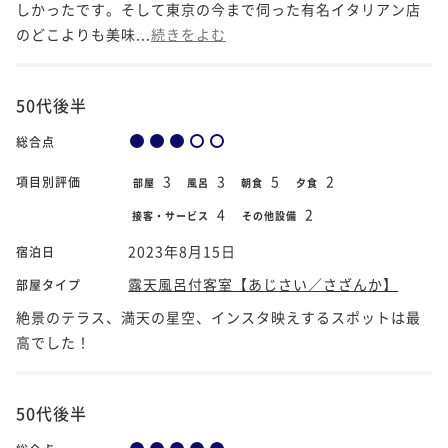
しかったです。そして東京の今まで伺った有名イタリアン店
のどこよりも美味...
続きをよむ
50代後半
総合点
3
3
5
2
項目別評価
部屋
風呂
朝食
夕食
4
2
接客・サービス
その他設備
2023年8月15日
宿泊日
露天風呂付客室【あじさい／さざんか】
部屋タイプ
絶景のテラス、満天の星空、インスタ映えするスポットは最
高でした！
50代後半