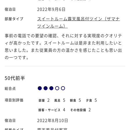
2022年9月6日
宿泊日
スイートルーム露天風呂付ツイン（ザマナ
部屋タイプ
ツインルーム）
事前の電話での要望の確認、それに対する実現度のクオリテ
ィが高かったです。スイートルームは是非また利用したいと
思いました。また従業員の方の温かさを感じたことも思い出
の一つです。
50代前半
総合点
2
5
5
5
項目別評価
部屋
風呂
朝食
夕食
4
2
接客・サービス
その他設備
2022年8月10日
宿泊日
露天風呂付客室
部屋タイプ