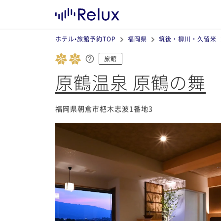
ホテル•旅館予約TOP
福岡県
筑後・柳川・久留米
旅館
原鶴温泉 原鶴の舞
福岡県朝倉市杷木志波1番地3