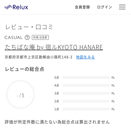
会員登録
ログイン
レビュー・口コミ
町家/古民家
たちばな庵 by 宿ルKYOTO HANARE
京都府京都市上京区勘解由小路町148-3
地図をみる
レビューの総合点
5点
-
%
4点
-
%
3点
-
%
5
/
-
2点
-
%
1点
-
%
評価が所定件数に満たない為総合点は算出されません