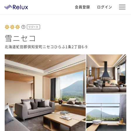
会員登録
ログイン
リゾート
雪ニセコ
北海道虻田郡倶知安町ニセコひらふ1条2丁目6-9