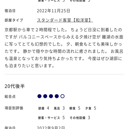
接客・サービス
その他設備
2022年11月25日
宿泊日
スタンダード客室【和洋室】
部屋タイプ
京都駅から車で２時間程でした。 ちょうど日没に到着したの
ですが バルコニースペースからみえる夕焼け空が 離湖の水面
に写ってとても幻想的でした。 夕、朝食もとても美味しかっ
たです。 静かで穏やかな時間の流れに癒されました。 お風呂
も温泉となっており気持ちよかったです。 今度はぜひ湖邸に
も泊まりたいと思います。
20代後半
総合点
4
3
5
5
項目別評価
部屋
風呂
朝食
夕食
5
3
接客・サービス
その他設備
2022年9月2日
宿泊日