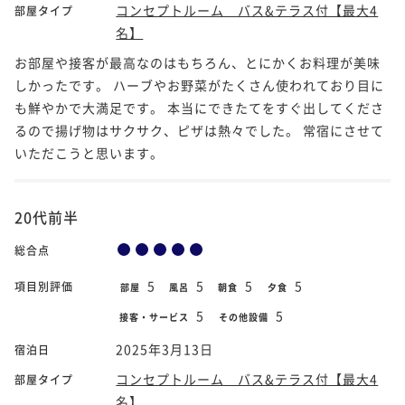
コンセプトルーム バス&テラス付【最大4
部屋タイプ
名】
お部屋や接客が最高なのはもちろん、とにかくお料理が美味
しかったです。 ハーブやお野菜がたくさん使われており目に
も鮮やかで大満足です。 本当にできたてをすぐ出してくださ
るので揚げ物はサクサク、ピザは熱々でした。 常宿にさせて
いただこうと思います。
20代前半
総合点
5
5
5
5
項目別評価
部屋
風呂
朝食
夕食
5
5
接客・サービス
その他設備
2025年3月13日
宿泊日
コンセプトルーム バス&テラス付【最大4
部屋タイプ
名】