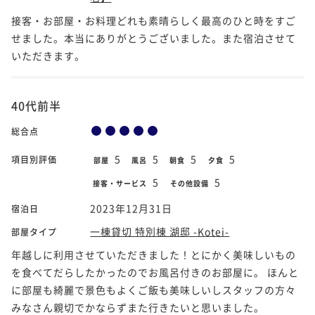
接客・お部屋・お料理どれも素晴らしく最高のひと時をすご
せました。本当にありがとうございました。また宿泊させて
いただきます。
40代前半
総合点
5
5
5
5
項目別評価
部屋
風呂
朝食
夕食
5
5
接客・サービス
その他設備
2023年12月31日
宿泊日
一棟貸切 特別棟 湖邸 -Kotei-
部屋タイプ
年越しに利用させていただきました！とにかく美味しいもの
を食べてだらしたかったのでお風呂付きのお部屋に。 ほんと
に部屋も綺麗で景色もよくご飯も美味しいしスタッフの方々
みなさん親切でかならずまた行きたいと思いました。