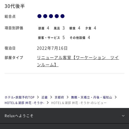
30代後半
総合点
4
3
4
4
項目別評価
部屋
風呂
朝食
夕食
5
4
接客・サービス
その他設備
2022年7月16日
宿泊日
リニューアル客室【ワーケーション ツイ
部屋タイプ
ンルーム】
ホテル•旅館予約TOP
近畿
京都府
舞鶴・天橋立・丹後・福知山
HOTEL＆湖邸 艸花 -そうか-
HOTEL＆湖邸 艸花 -そうか-のレビュー
Reluxへようこそ