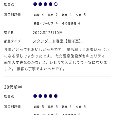
総合点
4
2
4
5
項目別評価
部屋
風呂
朝食
夕食
4
4
接客・サービス
その他設備
2022年12月10日
宿泊日
スタンダード客室【和洋室】
部屋タイプ
食事がとってもおいしかったです。 量も程よくお腹いっぱい
になる感じでよかったです。 ただ温泉施設がセキュリティー
面で大丈夫なのかな? と、ひとりで入浴してて不安になりま
した。 接客も丁寧でよかったです。
30代前半
総合点
5
5
5
5
項目別評価
部屋
風呂
朝食
夕食
5
5