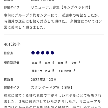
リニューアル客室【キングベッド付】
部屋タイプ
事前にグループ予約センターにて、送迎車の相談をしたが、
時間外の送迎にも快く対応して頂けた。 夕朝食については非
常に美味しく頂きました。
40代後半
総合点
5
4
5
5
項目別評価
部屋
風呂
朝食
夕食
5
5
接客・サービス
その他設備
2022年8月23日
宿泊日
スタンダード客室【洋室】
部屋タイプ
絵本に出てくる様な素敵で可愛らしいホテルにとても癒され
ました。 3階に宿泊させていただきましたが、リニューアル
階ではなかったのにお部屋も凄く綺麗で、過ごしやすかった