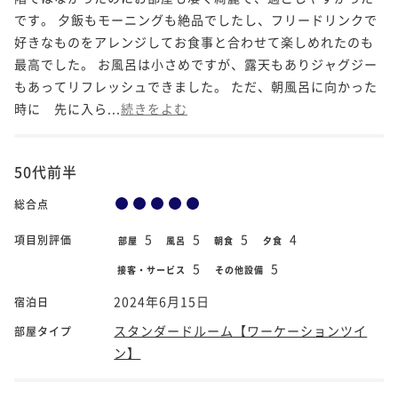
です。 夕飯もモーニングも絶品でしたし、フリードリンクで
好きなものをアレンジしてお食事と合わせて楽しめれたのも
最高でした。 お風呂は小さめですが、露天もありジャグジー
もあってリフレッシュできました。 ただ、朝風呂に向かった
時に 先に入ら...
続きをよむ
50代前半
総合点
5
5
5
4
項目別評価
部屋
風呂
朝食
夕食
5
5
接客・サービス
その他設備
2024年6月15日
宿泊日
スタンダードルーム【ワーケーションツイ
部屋タイプ
ン】