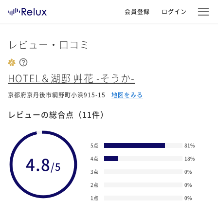
会員登録
ログイン
レビュー・口コミ
HOTEL＆湖邸 艸花 -そうか-
京都府京丹後市網野町小浜915-15
地図をみる
レビューの総合点
（11件）
5点
81
%
4.8
4点
18
%
/5
3点
0
%
2点
0
%
1点
0
%