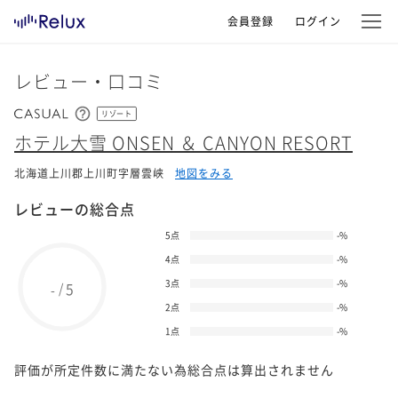
会員登録
ログイン
レビュー・口コミ
リゾート
ホテル大雪 ONSEN ＆ CANYON RESORT
北海道上川郡上川町字層雲峡
地図をみる
レビューの総合点
5点
-
%
4点
-
%
3点
-
%
5
/
-
2点
-
%
1点
-
%
評価が所定件数に満たない為総合点は算出されません