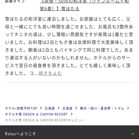
【禁煙・50㎡の和洋室（ツインルーム＋和
部屋タイプ
室6畳）】雪ほたる
雪ほたるの和洋室に連泊しました。お部屋はとても広く、父
母と一緒にとても良い時間を過ごせました、お風呂も3箇所あ
ってチニタの湯は、少し薄暗い雰囲気ですが泉質は1番だと思
いました。お料理は2泊とも夕食は会席料理で大変美味しく頂
きました。朝食は2泊ともバイキングで同じ料理でした。あま
り連泊する人がいないのかもしれません。ホテルからのサー
ビスで翌日の昼食券を頂きました。とても嬉しく美味しく頂
きました。 コ...
続きをよむ
ホテル•旅館予約TOP
北海道
北海道
稚内・旭川・富良野・トマム
ホテル大雪 ONSEN ＆ CANYON RESORT
ホテル大雪 ONSEN ＆ CANYON RESORTのレビュー
Reluxへようこそ