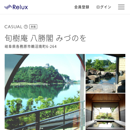
会員登録
ログイン
旅館
旬樹庵 八勝閣 みづのを
岐阜県各務原市鵜沼南町6-264