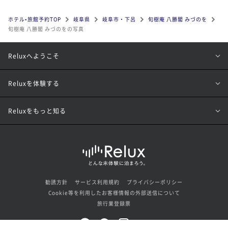
ホテル•旅館予約TOP
岐阜県
岐阜市・下呂
旬樹庵 八勝閣 みづのを
旬樹庵 八勝閣 みづのをの写真
Reluxへようこそ
Reluxを体験する
Reluxをもっと知る
勧誘方針
サービス利用規約
プライバシーポリシー
Cookie等を利用したお客様情報の外部送信について
旅行業登録票