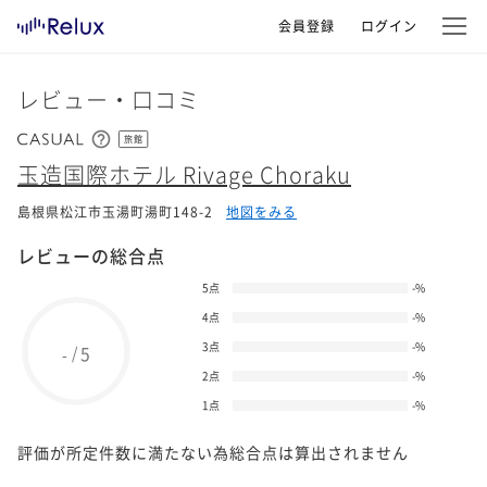
会員登録
ログイン
レビュー・口コミ
旅館
玉造国際ホテル Rivage Choraku
島根県松江市玉湯町湯町148-2
地図をみる
レビューの総合点
5点
-
%
4点
-
%
3点
-
%
5
/
-
2点
-
%
1点
-
%
評価が所定件数に満たない為総合点は算出されません