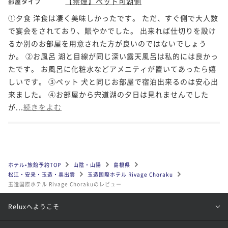
【禁煙】ペット可湖側
部屋タイプ
①夕食 洋食は凄く美味しかったです。 ただ、すぐ側で大人数
で宴会をされており、賑やかでした。 出来れば仕切りを設け
るか別のお部屋を用意された方が良いのではないでしょう
か。 ②お風呂 湖と目線が同じ深い露天風呂は私的には良かっ
たです。 お風呂に化粧水などアメニティが置いてあったら嬉
しいです。 ③ペット 犬と同じお部屋で宿泊出来るのは安心出
来ました。 ④お部屋から宍道湖の夕日は見れませんでした
が...
続きをよむ
ホテル•旅館予約TOP
山陰・山陽
島根県
松江・安来・玉造・奥出雲
玉造国際ホテル Rivage Choraku
玉造国際ホテル Rivage Chorakuのレビュー
Reluxへようこそ