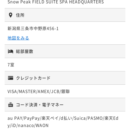
Snow Peak FIELD SUITE SPA HEADQUARTERS
素泊まり
事前決済可
IN 15:00 - 18:00 OUT11:00
ポイント即利用で
最大5％OFF
ポイント即利用で
最大5％OFF
¥165,424~
住所
¥136,640~
¥ 157,152 ~
2名
¥ 129,808 ~
2名
新潟県三条市中野原456-1
地図をみる
【2食付】Jurlique 100 Skin Care Roses Room フ
【早期割】【朝食付】大自然の息吹と、体に優しい美
ルリトリートプラン
総部屋数
食。心豊かな一日を始めるハイクラスステイ
二食付き
現地決済可
事前決済可
IN 15:00 - 18:00 OUT11:00
朝食付き
事前決済可
IN 15:00 - 18:00 OUT11:00
7室
ポイント即利用で
最大5％OFF
ポイント即利用で
最大5％OFF
¥188,700~
¥142,554~
¥ 179,265 ~
クレジットカード
2名
¥ 135,426 ~
2名
VISA/MASTER/AMEX/JCB/銀聯
【返金不可/2食付】大自然の恵み 珠玉のイノベイテ
コード決済・電子マネー
ィブフレンチ。五感で味わう至福のコンプリートステ
au PAY/PayPay/楽天ペイ/d払い/Suica/PASMO/楽天Ed
イ
二食付き
事前決済可
IN 15:00 - 18:00 OUT11:00
y/iD/nanaco/WAON
ポイント即利用で
最大5％OFF