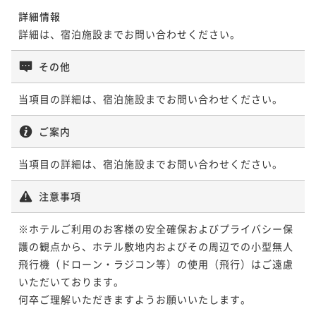
詳細情報
詳細は、宿泊施設までお問い合わせください。
【早期割】【2食付】大自然の恵み 五感で味わう至福
のコンプリートステイ
その他
二食付き
現地決済可
事前決済可
IN 15:00 - 18:00 OUT11:00
当項目の詳細は、宿泊施設までお問い合わせください。
ポイント即利用で
最大5％OFF
¥181,978~
ご案内
¥ 172,879 ~
2名
当項目の詳細は、宿泊施設までお問い合わせください。
【2食付】大自然の恵みと、珠玉のイノベイティブフレ
注意事項
ンチ。五感で味わう至福のコンプリートステイ
※ホテルご利用のお客様の安全確保およびプライバシー保
二食付き
現地決済可
事前決済可
IN 15:00 - 18:00 OUT11:00
護の観点から、ホテル敷地内およびその周辺での小型無人
ポイント即利用で
最大5％OFF
飛行機（ドローン・ラジコン等）の使用（飛行）はご遠慮
¥227,472~
¥ 216,098 ~
いただいております。

2名
何卒ご理解いただきますようお願いいたします。
