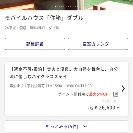
1
2
3
4
5
6
7
8
9
10
11
12
13
モバイルハウス「住箱」ダブル
24平米
禁煙
無料Wi-Fi
ダブル
部屋詳細
空室カレンダー
【返金不可/素泊】焚火と温泉。大自然を舞台に、自分
流に愉しむハイクラスステイ
素泊まり
事前決済可
IN 15:00 - 18:00 OUT11:00
ポイント即利用で
最大5％OFF
¥28,000~
¥ 26,600 ~
2名
もっとみる(5件)
【返金不可/朝食付】大自然の息吹と、体に優しい美