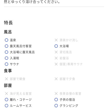
然とゆっくり溶け合ってください。
特長
風呂
温泉
源泉かけ流し
露天風呂付客室
大浴場
大浴場に露天風呂
貸切風呂
入湯税
岩盤浴
サウナ
個室/専用サウナ
食事
部屋で朝食
部屋で夕食
部屋
海が見える客室
夜景自慢の客室
離れ・コテージ
子供の宿泊
ルームサービス
グランピング