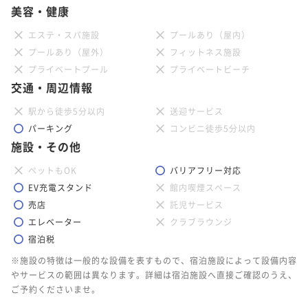
美容・健康
エステ・スパ施設
プールあり（屋内）
プールあり（屋外）
フィットネス施設
プライベートプール
プライベートビーチ
交通・周辺情報
駅から徒歩5分以内
送迎サービス
パーキング
コンビニ徒歩5分以内
施設・その他
ペットもOK
バリアフリー対応
EV充電スタンド
館内喫煙スペース
売店
託児サービス
エレベーター
クラブラウンジ
宿泊税
※施設の特徴は一般的な設備を表すもので、宿泊施設によって設備内容
やサービスの範囲は異なります。詳細は宿泊施設へ直接ご確認のうえ、
ご予約くださいませ。