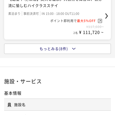
のコンプリートステイ
流に愉しむハイクラスステイ
二食付き
現地決済可
事前決済可
IN 15:00 - 18:00 OUT11:00
素泊まり
事前決済可
IN 15:00 - 18:00 OUT11:00
ポイント即利用で
最大5％OFF
ポイント即利用で
最大5％OFF
¥132,338~
¥117,600~
¥ 125,721 ~
2名
¥ 111,720 ~
2名
【朝食付】大自然の息吹と、体に優しい美食。心豊か
もっとみる(8件)
【返金不可/朝食付】大自然の息吹と、体に優しい美
な一日を始めるハイクラスステイ
食。心豊かな一日を始めるハイクラスステイ
朝食付き
現地決済可
事前決済可
IN 15:00 - 18:00 OUT11:00
朝食付き
事前決済可
IN 15:00 - 18:00 OUT11:00
ポイント即利用で
最大5％OFF
ポイント即利用で
最大5％OFF
¥133,392~
¥122,034~
¥ 126,722 ~
施設・サービス
2名
¥ 115,932 ~
2名
基本情報
【2食付】大自然の恵みと、珠玉のイノベイティブフレ
【早期割】【素泊】焚火と温泉。大自然を舞台に、自
施設名
ンチ。五感で味わう至福のコンプリートステイ
分流に愉しむハイクラスステイ
二食付き
現地決済可
事前決済可
IN 15:00 - 18:00 OUT11:00