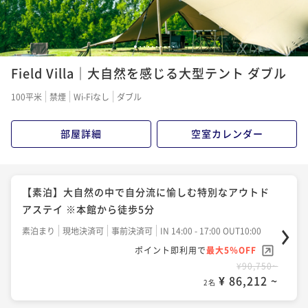
【素泊】焚火と温泉。大自然を舞台に、自分流に愉し
【早期割】【素泊】焚火と温泉。大自然を舞台に、自
1
2
3
4
5
6
7
8
9
10
むハイクラスステイ
分流に愉しむハイクラスステイ
Field Villa｜大自然を感じる大型テント ダブル
素泊まり
現地決済可
事前決済可
IN 15:00 - 18:00 OUT11:00
素泊まり
事前決済可
IN 15:00 - 18:00 OUT11:00
100平米
禁煙
Wi-Fiなし
ダブル
ポイント即利用で
最大5％OFF
ポイント即利用で
最大5％OFF
¥126,000~
¥100,800~
¥ 119,700 ~
部屋詳細
空室カレンダー
2名
¥ 95,760 ~
2名
【早期割】【2食付】大自然の恵み 五感で味わう至福
【早期割】【朝食付】大自然の息吹と、体に優しい美
【素泊】大自然の中で自分流に愉しむ特別なアウトド
のコンプリートステイ
食。心豊かな一日を始めるハイクラスステイ
アステイ ※本館から徒歩5分
二食付き
現地決済可
事前決済可
IN 15:00 - 18:00 OUT11:00
朝食付き
事前決済可
IN 15:00 - 18:00 OUT11:00
素泊まり
現地決済可
事前決済可
IN 14:00 - 17:00 OUT10:00
ポイント即利用で
最大5％OFF
ポイント即利用で
最大5％OFF
ポイント即利用で
最大5％OFF
¥132,338~
¥106,714~
¥90,750~
¥ 125,721 ~
2名
¥ 101,378 ~
2名
¥ 86,212 ~
2名