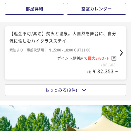
¥59,640~
¥100,800~
¥ 56,658 ~
部屋詳細
空室カレンダー
2名
¥ 95,760 ~
2名
【早期割】【朝食付】大自然の息吹と、体に優しい美
【返金不可/素泊】焚火と温泉。大自然を舞台に、自分
食。心豊かな一日を始めるハイクラスステイ
流に愉しむハイクラスステイ
朝食付き
事前決済可
IN 15:00 - 18:00 OUT11:00
素泊まり
事前決済可
IN 15:00 - 18:00 OUT11:00
ポイント即利用で
最大5％OFF
ポイント即利用で
最大5％OFF
¥106,714~
¥86,688~
¥ 101,378 ~
2名
¥ 82,353 ~
2名
もっとみる(9件)
【返金不可/2食付】大自然の恵み 珠玉のイノベイテ
【返金不可/朝食付】大自然の息吹と、体に優しい美
ィブフレンチ。五感で味わう至福のコンプリートステ
食。心豊かな一日を始めるハイクラスステイ
イ
二食付き
事前決済可
IN 15:00 - 18:00 OUT11:00
朝食付き
事前決済可
IN 15:00 - 18:00 OUT11:00
ポイント即利用で
最大5％OFF
ポイント即利用で
最大5％OFF
¥110,342~
¥91,122~
¥ 104,824 ~
2名
¥ 86,565 ~
2名