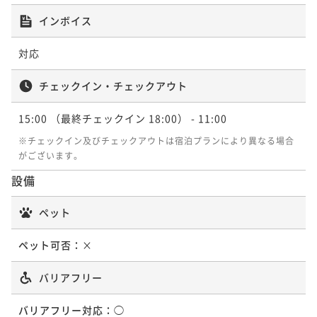
¥151,602~
インボイス
¥ 144,021 ~
2名
対応
【素泊】焚火と温泉。大自然を舞台に、自分流に愉し
チェックイン・チェックアウト
むハイクラスステイ
15:00
（最終チェックイン 18:00）
- 11:00
素泊まり
現地決済可
事前決済可
IN 15:00 - 18:00 OUT11:00
ポイント即利用で
最大5％OFF
※チェックイン及びチェックアウトは宿泊プランにより異なる場合
¥170,800~
がございます。
¥ 162,260 ~
2名
設備
ペット
【朝食付】大自然の息吹と、体に優しい美食。心豊か
な一日を始めるハイクラスステイ
ペット可否：
×
朝食付き
現地決済可
事前決済可
IN 15:00 - 18:00 OUT11:00
バリアフリー
ポイント即利用で
最大5％OFF
¥178,192~
バリアフリー対応：
◯
¥ 169,282 ~
2名