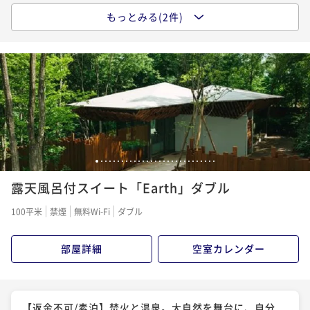
【朝食付】大自然の息吹と、体に優しい美食。心豊か
もっとみる(2件)
【返金不可/2食付】大自然の恵み 珠玉のイノベイテ
【朝食付】Restaurant雪峰の体に優しい朝食と贅沢な
な一日を始めるハイクラスステイ
ィブフレンチ。五感で味わう至福のコンプリートステ
アウトドアステイ ※本館から徒歩5分
イ
朝食付き
現地決済可
事前決済可
IN 15:00 - 18:00 OUT11:00
二食付き
事前決済可
IN 15:00 - 18:00 OUT11:00
朝食付き
現地決済可
事前決済可
IN 14:00 - 17:00 OUT10:00
ポイント即利用で
最大5％OFF
ポイント即利用で
最大5％OFF
ポイント即利用で
最大5％OFF
¥133,392~
¥110,342~
¥98,010~
¥ 126,722 ~
2名
¥ 104,824 ~
2名
¥ 93,109 ~
2名
【2食付】大自然の恵みと、珠玉のイノベイティブフレ
【素泊】焚火と温泉。大自然を舞台に、自分流に愉し
【2食付】Restaurant雪峰の季節を愉しむお食事と至
1
2
3
4
5
6
7
8
9
10
11
12
13
14
15
16
17
18
19
20
21
22
23
24
25
26
27
28
29
ンチ。五感で味わう至福のコンプリートステイ
むハイクラスステイ
福のアウトドアステイ ※本館から徒歩5分
露天風呂付スイート「Earth」ダブル
二食付き
現地決済可
事前決済可
IN 15:00 - 18:00 OUT11:00
素泊まり
現地決済可
事前決済可
IN 15:00 - 18:00 OUT11:00
二食付き
現地決済可
事前決済可
IN 14:00 - 17:00 OUT10:00
100平米
禁煙
無料Wi-Fi
ダブル
ポイント即利用で
最大5％OFF
ポイント即利用で
最大5％OFF
ポイント即利用で
最大5％OFF
¥165,424~
¥126,000~
¥129,470~
¥ 157,152 ~
2名
¥ 119,700 ~
部屋詳細
空室カレンダー
2名
¥ 122,996 ~
2名
【早期割】【2食付】大自然の恵み 五感で味わう至福
【返金不可/素泊】焚火と温泉。大自然を舞台に、自分