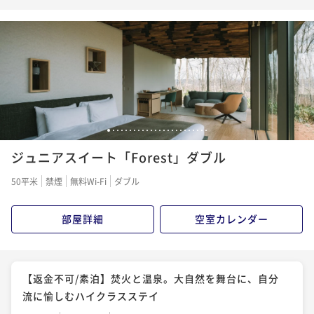
食。心豊かな一日を始めるハイクラスステイ
朝食付き
事前決済可
IN 15:00 - 18:00 OUT11:00
ポイント即利用で
最大5％OFF
¥33,914~
¥ 32,218 ~
2名
【素泊】焚火と温泉。大自然を舞台に、自分流に愉し
1
2
3
4
5
6
7
8
9
10
11
12
13
14
15
16
17
18
19
20
21
22
23
24
むハイクラスステイ
ジュニアスイート「Forest」ダブル
素泊まり
現地決済可
事前決済可
IN 15:00 - 18:00 OUT11:00
50平米
禁煙
無料Wi-Fi
ダブル
ポイント即利用で
最大5％OFF
¥35,000~
部屋詳細
空室カレンダー
¥ 33,250 ~
2名
【朝食付】大自然の息吹と、体に優しい美食。心豊か
【返金不可/素泊】焚火と温泉。大自然を舞台に、自分
な一日を始めるハイクラスステイ
流に愉しむハイクラスステイ
朝食付き
現地決済可
事前決済可
IN 15:00 - 18:00 OUT11:00