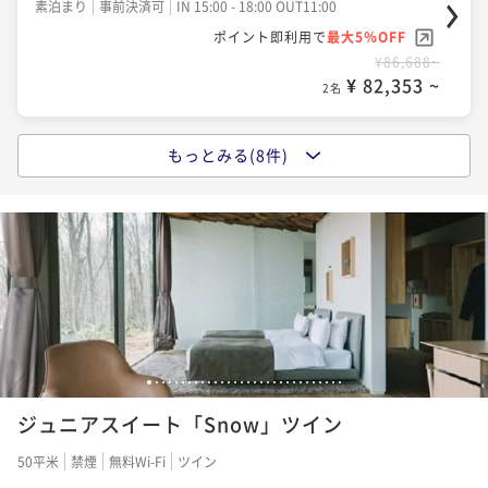
素泊まり
事前決済可
IN 15:00 - 18:00 OUT11:00
ポイント即利用で
最大5％OFF
ポイント即利用で
最大5％OFF
¥42,392~
¥86,688~
¥ 40,272 ~
2名
¥ 82,353 ~
2名
もっとみる(8件)
【返金不可/2食付】大自然の恵み 珠玉のイノベイテ
【返金不可/朝食付】大自然の息吹と、体に優しい美
ィブフレンチ。五感で味わう至福のコンプリートステ
食。心豊かな一日を始めるハイクラスステイ
イ
二食付き
事前決済可
IN 15:00 - 18:00 OUT11:00
朝食付き
事前決済可
IN 15:00 - 18:00 OUT11:00
ポイント即利用で
最大5％OFF
ポイント即利用で
最大5％OFF
¥47,712~
¥91,122~
¥ 45,326 ~
2名
¥ 86,565 ~
2名
【2食付】大自然の恵みと、珠玉のイノベイティブフレ
【早期割】【素泊】焚火と温泉。大自然を舞台に、自
1
2
3
4
5
6
7
8
9
10
11
12
13
14
15
16
17
18
19
20
21
22
23
24
25
26
27
28
29
30
ンチ。五感で味わう至福のコンプリートステイ
分流に愉しむハイクラスステイ
ジュニアスイート「Snow」ツイン
二食付き
現地決済可
事前決済可
IN 15:00 - 18:00 OUT11:00
素泊まり
事前決済可
IN 15:00 - 18:00 OUT11:00
50平米
禁煙
無料Wi-Fi
ツイン
ポイント即利用で
最大5％OFF
ポイント即利用で
最大5％OFF