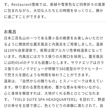
す。Restaurant雪峰では、新緑や雪景色など四季折々の風景
に包まれながら、大切な人たちとの時間をゆっくりと、静か
に過ごすことができます。
お風呂
日本三百名山の一つである粟ヶ岳の絶景をお楽しみいただけ
るように開放的な露天風呂と内風呂をご用意しました。温泉
は100％自家源泉で、泉質は弱アルカリ性単純温泉となって
います。内風呂にはガラス張りの大開口を採用し、露天風呂
には約45㎡のテラスも設置いたします。サウナエリアはガラ
ス張りのパノラマビューが特徴で360度型のサウナヒーター
で焚き火を囲むような時間を味わうことができます。

温泉は、「自然からの贈りもの」とスノーピークは考えてい
ます。移り変わる景色を眺め、豊かな恵みを味わいながら、
心と身体を解放すれば、大地がくれる熱とひとつになれま
す。「FIELD SUITE SPA HEADQUARTERS」を訪れて、野遊
びの幸せを五感で感じ、色とりどりの体験に満たされて、自