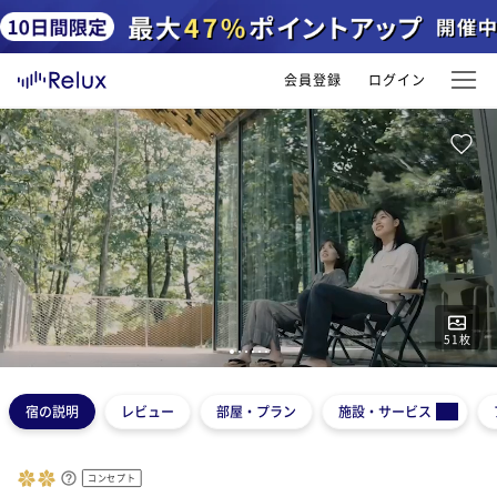
会員登録
ログイン
51
枚
1
2
3
4
5
6
宿の説明
レビュー
部屋・プラン
施設・サービス
コンセプト