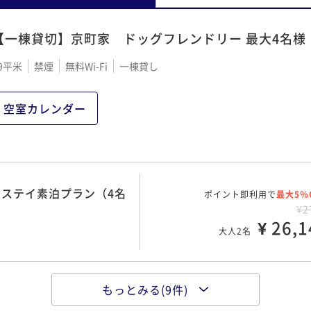
【一棟貸切】京町家 ドッグフレンドリー 最大4名様
9平米
禁煙
無料Wi-Fi
一棟貸し
空室カレンダー
ステイ素泊プラン（4名
ポイント即利用で
最大5％
¥2
¥ 26,1
大人2名
もっとみる(9件)
（4名様まで可能 WiF
ポイント即利用で
最大5％
¥2