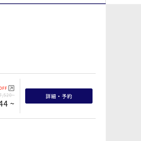
OFF
7,520~
詳細・予約
44 ~
OFF
9,720~