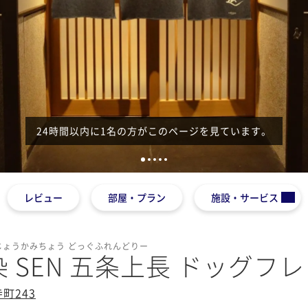
24時間以内に1名の方がこのページを見ています。
1
2
3
4
5
レビュー
部屋・プラン
施設・サービス
じょうかみちょう どっぐふれんどりー
 SEN 五条上長 ドッグフ
町243