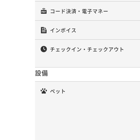
朝食付き
事前決済可
IN 15:00 - 20:00 OUT11:00
コード決済・電子マネー
インボイス
【選べる夕食「鍋」プラン】4種の味か
と九種彩り小鉢の和朝食orホットサン
チェックイン・チェックアウト
二食付き
事前決済可
IN 15:00 - 20:00 OUT11:00
設備
1泊2食〇夕食はA5ランク特選黒毛和牛
べる3種鍋と九種の小鉢orホットサンド
ペット
二食付き
事前決済可
IN 15:00 - 20:00 OUT11:00
なしなしエコロジー（ECO）連泊プラン
泊まで）（清掃なし・リネンなし）禁
素泊まり
事前決済可
IN 15:00 - 20:00 OUT11:00