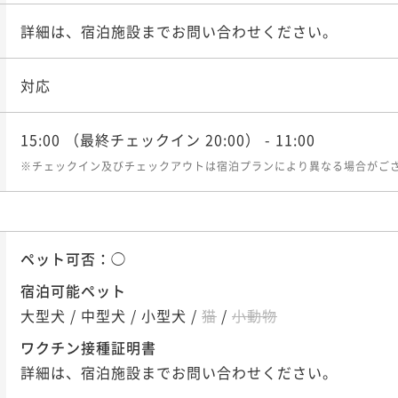
¥ 32,4
大人2名
詳細は、宿泊施設までお問い合わせください。
対応
ら！朝食は選べる3種鍋
ポイント即利用で
最大5％
ド★
¥4
¥ 44,9
大人2名
15:00
（最終チェックイン 20:00）
- 11:00
※チェックイン及びチェックアウトは宿泊プランにより異なる場合がご
すき焼きor牛しゃぶ〇選
ポイント即利用で
最大5％
朝食★
¥5
¥ 49,7
ペット可否：
◯
大人2名
宿泊可能ペット
大型犬
/
中型犬
/
小型犬
/
猫
/
小動物
（連泊可能2連泊～8連
ポイント即利用で
最大5％
ワクチン接種証明書
煙
¥5
詳細は、宿泊施設までお問い合わせください。
¥ 52,2
大人2名