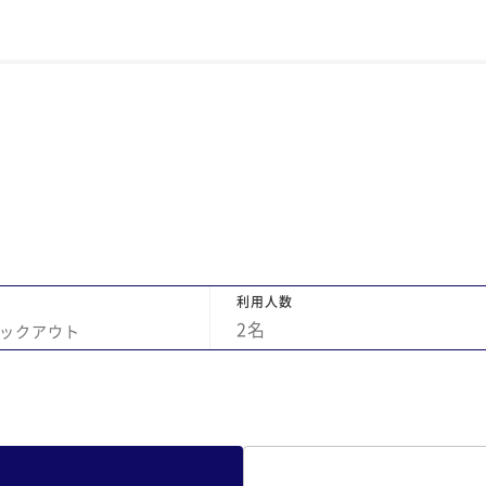
利用人数
2
名
ックアウト