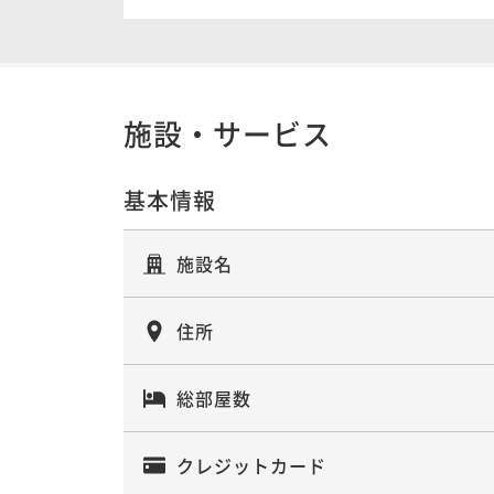
素泊まり
事前決済可
IN 15:00 - 20:00 OUT11:00
施設・サービス
【お試しプラン】京町家での宿泊体験
素泊まり
事前決済可
IN 15:00 - 20:00 OUT11:00
基本情報
施設名
【早割プラン】１泊朝食付 贅沢に貸
る3種鍋と九種の小鉢orホットサンド朝
住所
朝食付き
事前決済可
IN 15:00 - 20:00 OUT11:00
総部屋数
１泊朝食付プラン〇贅沢に町家ステイ【
クレジットカード
種彩り小鉢の和朝食orホットサンド】