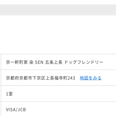
¥ 28,2
大人2名
ポイント即利用で
最大5％
（素泊まり）
¥3
¥ 28,7
大人2名
京一軒町家 染 SEN 五条上長 ドッグフレンドリー
し切り町家ステイ【選べ
ポイント即利用で
最大5％
食】★
¥3
京都府京都市下京区上長福寺町243
地図をみる
¥ 32,2
大人2名
1室
朝食は選べる3種鍋と九
ポイント即利用で
最大5％
VISA/JCB
★
¥3