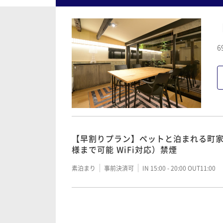
6
【早割りプラン】ペットと泊まれる町家
様まで可能 WiFi対応）禁煙
素泊まり
事前決済可
IN 15:00 - 20:00 OUT11:00
ペットと泊まれる 町家ステイ素泊プラン
i対応） 禁煙