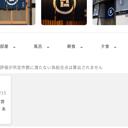
-
-
-
-
部屋
風呂
朝食
夕食
評価が所定件数に満たない為総合点は算出されません
/15
る雰
 あ