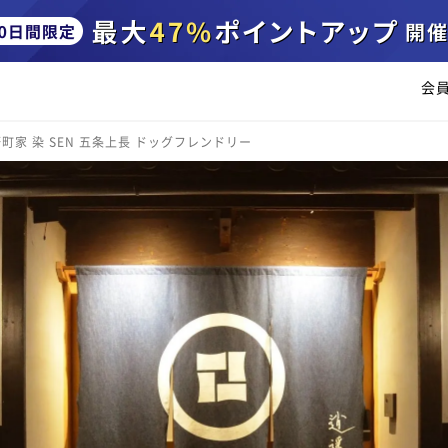
会
町家 染 SEN 五条上長 ドッグフレンドリー