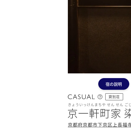
宿の説明
貸別荘
きょういっけんまちや せん せん ご
京一軒町家 染
京都府京都市下京区上長福寺