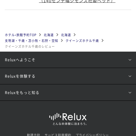
（140センチ幅シモンズ社製ベッド）
ホテル•旅館予約TOP
北海道
北海道
支笏湖・千歳・苫小牧・石狩・空知
クイーンズホテル千歳
クイーンズホテル千歳のレビュー
Reluxへようこそ
Reluxを体験する
Reluxをもっと知る
勧誘方針
サービス利用規約
プライバシーポリシー