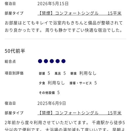
2026年5月15日
宿泊日
【禁煙】コンフォートシングル 15平米
部屋タイプ
お部屋はとてもキレイで浴室内もきちんと備品が整頓されて
おり良かったです。 周りも静かですごい快適な宿泊でした。
50代前半
総合点
5
5
利用なし
項目別評価
部屋
風呂
朝食
利用なし
5
夕食
接客・サービス
5
その他設備
2025年6月9日
宿泊日
【禁煙】コンフォートシングル 15平米
部屋タイプ
2年前から度々利用させていただいてます。 千歳駅から徒歩5
分以内で便利です。 大浴場の湯加減も丁度いいです。 早朝よ