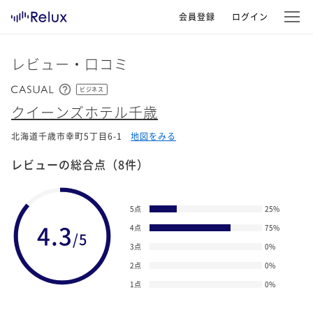
会員登録
ログイン
レビュー・口コミ
ビジネス
クイーンズホテル千歳
北海道千歳市幸町5丁目6-1
地図をみる
レビューの総合点
（8件）
5点
25
%
4.3
4点
75
%
/5
3点
0
%
2点
0
%
1点
0
%