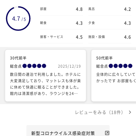
4.8
4.2
部屋
風呂
4.7
5
/
4.3
4.3
朝食
夕食
4.5
4.6
接客・サービス
施設・設備
30代前半
50代前半
総合点
2025/12/19
総合点
数日間の連泊で利用しました。ホテルに
全体的に広々していて
大変満足しており、マットレスも体が楽
かったです お部屋も
に休めて快適に眠ることができました。
館内は清潔感があり、ラウンジを24時
間利用できる点もとても便利でした。防
音もしっかりしていて、廊下の音などが
レビューをみる（18件）
気にならなかった点も良かったです。
一方で、最終日の深夜0時過ぎに上宿泊
階から「ドン、ドン」と大きな物音が聞
こえる時間がありましたが、ホテルの方
新型コロナウイルス感染症対策