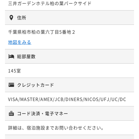
三井ガーデンホテル柏の葉パークサイド
ポイント即利用で
最大7％OFF
¥34,176~
¥ 31,783 ~
住所
2名
千葉県柏市柏の葉六丁目5番地２
ポイントアップ
地図をみる
【連泊割】2連泊以上でお得にステイ＜朝食付＞
朝食付き
総部屋数
現地決済可
事前決済可
IN 15:00 - 25:00 OUT11:00
ポイント即利用で
最大7％OFF
145室
¥43,616~
¥ 40,562 ~
2名
クレジットカード
VISA/MASTER/AMEX/JCB/DINERS/NICOS/UFJ/UC/DC
コード決済・電子マネー
詳細は、宿泊施設までお問い合わせください。