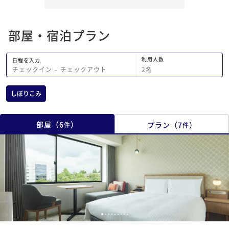
にお伝えした際にはお部屋の変更をご提
案いただくなど、丁寧にご対応いただき
安心できました。 全体としては快適に
部屋・宿泊プラン
過ごすことができ、また機会があればぜ
ひ利用させていただきたいと思います。
利用人数
日程を入力
2
名
チェックイン
−
チェックアウト
しぼりこみ
部屋
（
6
）
プラン
（
7
）
件
件
1
2
3
4
5
6
7
8
9