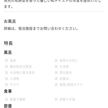
地元の旬野菜を使った優しい和テイストの洋食を提供いたし
ます。
お風呂
詳細は、宿泊施設までお問い合わせください。
特長
風呂
温泉
源泉かけ流し
露天風呂付客室
大浴場
大浴場に露天風呂
貸切風呂
入湯税
岩盤浴
サウナ
個室/専用サウナ
食事
部屋で朝食
部屋で夕食
部屋