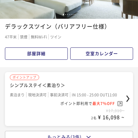
1
2
3
4
5
6
7
デラックスツイン（バリアフリー仕様）
47平米
禁煙
無料Wi-Fi
ツイン
部屋詳細
空室カレンダー
ポイントアップ
シンプルステイ＜素泊り＞
素泊まり
現地決済可
事前決済可
IN 15:00 - 25:00 OUT11:00
ポイント即利用で
最大7％OFF
¥17,310~
¥ 16,098 ~
2名
もっとみる(3件)
ポイントアップ