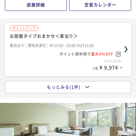
¥ 13,719 ~
2名
部屋詳細
空室カレンダー
ポイントアップ
ポイントアップ
【連泊割】ワーケーションにもおすすめ！2連泊以上で
お部屋タイプおまかせ＜素泊り＞
お得にステイ＜素泊り＞
素泊まり
現地決済可
IN 15:00 - 25:00 OUT11:00
素泊まり
現地決済可
事前決済可
IN 15:00 - 25:00 OUT11:00
ポイント即利用で
最大4％OFF
ポイント即利用で
最大7％OFF
¥10,390~
¥18,960~
¥ 9,974 ~
¥ 17,632 ~
2名
2名
もっとみる(1件)
ポイントアップ
ポイントアップ
お部屋タイプおまかせ＜朝食付＞
【連泊割】2連泊以上でお得にステイ＜朝食付＞
朝食付き
現地決済可
IN 15:00 - 25:00 OUT11:00
朝食付き
現地決済可
事前決済可
IN 15:00 - 25:00 OUT11:00
ポイント即利用で
最大4％OFF
ポイント即利用で
最大7％OFF
¥14,778~
¥27,740~
¥ 14,186 ~
¥ 25,798 ~
2名
2名