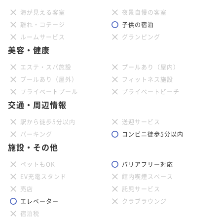
海が見える客室
夜景自慢の客室
離れ・コテージ
子供の宿泊
ルームサービス
グランピング
美容・健康
エステ・スパ施設
プールあり（屋内）
プールあり（屋外）
フィットネス施設
プライベートプール
プライベートビーチ
交通・周辺情報
駅から徒歩5分以内
送迎サービス
パーキング
コンビニ徒歩5分以内
施設・その他
ペットもOK
バリアフリー対応
EV充電スタンド
館内喫煙スペース
売店
託児サービス
エレベーター
クラブラウンジ
宿泊税