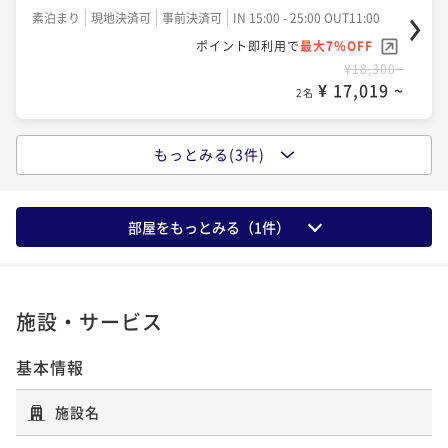
素泊まり
現地決済可
事前決済可
IN 15:00 - 25:00 OUT11:00
朝食付き
現地決済可
事前決済可
IN 15:00 - 25:00 OUT11:00
ポイント即利用で
最大7％OFF
ポイント即利用で
最大7％OFF
¥18,300~
¥41,412~
¥ 17,019 ~
¥ 38,513 ~
2名
2名
もっとみる(3件)
ポイントアップ
シンプルステイ＜朝食付＞
朝食付き
現地決済可
事前決済可
IN 15:00 - 25:00 OUT11:00
部屋をもっとみる（
1
件）
ポイント即利用で
最大7％OFF
¥22,690~
¥ 21,101 ~
2名
施設・サービス
ポイントアップ
基本情報
【連泊割】ワーケーションにもおすすめ！2連泊以上で
お得にステイ＜素泊り＞
施設名
素泊まり
現地決済可
事前決済可
IN 15:00 - 25:00 OUT11:00