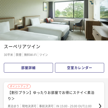
素泊まり
現地決済可
事前決済可
IN 15:00 - 25:00 OUT11:00
ポイント即利用で
最大7％OFF
¥9,260~
¥ 8,611 ~
2名
ポイントアップ
1
2
3
4
5
6
7
8
シンプルステイ＜朝食付＞
スーペリアツイン
朝食付き
現地決済可
事前決済可
IN 15:00 - 25:00 OUT11:00
30平米
禁煙
無料Wi-Fi
ツイン
ポイント即利用で
最大7％OFF
¥13,650~
¥ 12,694 ~
2名
部屋詳細
空室カレンダー
ポイントアップ
ポイントアップ
【連泊割】ワーケーションにもおすすめ！2連泊以上で
【割引プラン】ゆったりお部屋でお得にステイ＜素泊
お得にステイ＜素泊り＞
り＞
素泊まり
現地決済可
事前決済可
IN 15:00 - 25:00 OUT11:00
素泊まり
現地決済可
事前決済可
IN 15:00 - 25:00 OUT11:00
ポイント即利用で
最大7％OFF