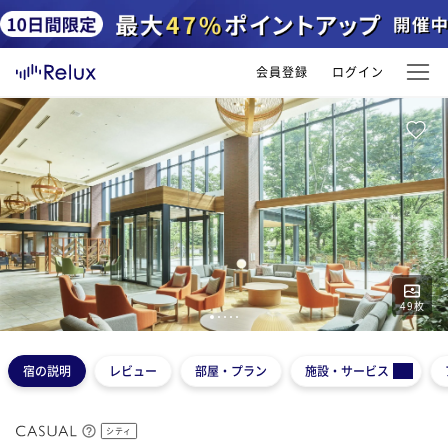
会員登録
ログイン
49
枚
1
2
3
4
5
宿の説明
レビュー
部屋・プラン
施設・サービス
シティ