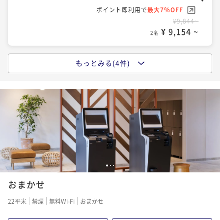
ポイント即利用で
最大7％OFF
¥16,756~
¥ 15,583 ~
¥9,844~
2名
¥ 9,154 ~
2名
ポイントアップ
もっとみる(4件)
ポイントアップ
【連泊割】2連泊以上でお得にステイ＜朝食付＞
シンプルステイ＜素泊り＞
朝食付き
現地決済可
事前決済可
IN 15:00 - 25:00 OUT11:00
素泊まり
現地決済可
事前決済可
IN 15:00 - 25:00 OUT11:00
ポイント即利用で
最大7％OFF
ポイント即利用で
最大7％OFF
¥25,536~
¥ 23,748 ~
¥10,362~
2名
¥ 9,636 ~
2名
ポイントアップ
1
2
3
シンプルステイ＜朝食付＞
おまかせ
朝食付き
現地決済可
事前決済可
IN 15:00 - 25:00 OUT11:00
22平米
禁煙
無料Wi-Fi
おまかせ
ポイント即利用で
最大7％OFF
¥14,752~