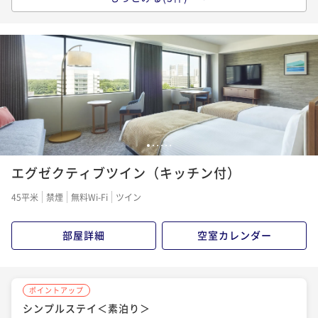
シンプルステイ＜朝食付＞
朝食付き
現地決済可
事前決済可
IN 15:00 - 25:00 OUT11:00
ポイント即利用で
最大7％OFF
¥21,698~
¥ 20,179 ~
2名
ポイントアップ
1
2
3
4
5
6
【連泊割】ワーケーションにもおすすめ！2連泊以上で
エグゼクティブツイン（キッチン付）
お得にステイ＜素泊り＞
素泊まり
現地決済可
事前決済可
IN 15:00 - 25:00 OUT11:00
45平米
禁煙
無料Wi-Fi
ツイン
ポイント即利用で
最大7％OFF
¥31,752~
部屋詳細
空室カレンダー
¥ 29,529 ~
2名
ポイントアップ
ポイントアップ
シンプルステイ＜素泊り＞
【連泊割】2連泊以上でお得にステイ＜朝食付＞