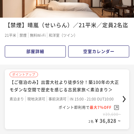
¥ 66,960 ~
2名
ポイントアップ
【禁煙】晴嵐（せいらん）／21平米／定員2名迄
【早割60・2食付き】風土薫る"香りのフレンチ"で出
ポイントアップ
雲を堪能する古民家旅＜夕朝食付き＞
【フレンチコース】出雲大社より徒歩5分！風土薫
21平米
禁煙
無料Wi-Fi
和洋室（ツイン）
る"香りのフレンチ"で出雲を堪能する古民家旅＜夕朝
二食付き
現地決済可
事前決済可
IN 15:00 - 17:30 OUT10:00
食付き＞
ポイント即利用で
最大7％OFF
二食付き
現地決済可
事前決済可
IN 15:00 - 17:30 OUT10:00
部屋詳細
空室カレンダー
¥67,200~
ポイント即利用で
最大7％OFF
¥ 62,496 ~
2名
¥73,200~
¥ 68,076 ~
2名
ポイントアップ
【ご宿泊のみ】出雲大社より徒歩5分！築100年の大正
ポイントアップ
モダンな空間で歴史を感じる古民家旅＜素泊まり＞
【早割30・2食付き】風土薫る"香りのフレンチ"で出
ポイントアップ
雲を堪能する古民家旅＜夕朝食付き＞
【ファミリープラン】小学生のお子様25%OFF！家族
素泊まり
現地決済可
事前決済可
IN 15:00 - 21:00 OUT10:00
で楽しむ出雲旅＜夕朝食付き＞
ポイント即利用で
最大7％OFF
二食付き
現地決済可
事前決済可
IN 15:00 - 17:30 OUT10:00
¥39,600~
ポイント即利用で
最大7％OFF
二食付き
現地決済可
事前決済可
IN 15:00 - 17:30 OUT10:00
¥ 36,828 ~
2名
¥69,200~
ポイント即利用で
最大7％OFF
¥ 64,356 ~
2名
¥76,000~