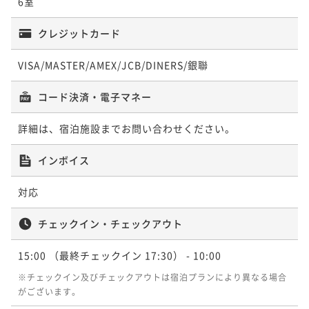
6室
で楽しむ出雲旅＜夕朝食付き＞
雲を堪能する古民家旅＜夕朝食付き＞
二食付き
現地決済可
事前決済可
IN 15:00 - 17:30 OUT10:00
二食付き
現地決済可
事前決済可
IN 15:00 - 17:30 OUT10:00
クレジットカード
ポイント即利用で
最大7％OFF
ポイント即利用で
最大7％OFF
VISA/MASTER/AMEX/JCB/DINERS/銀聯
¥78,000~
¥71,200~
¥ 72,540 ~
¥ 66,216 ~
2名
2名
コード決済・電子マネー
ポイントアップ
ポイントアップ
詳細は、宿泊施設までお問い合わせください。
【連泊で朝食１食プレゼント】出雲をじっくり味わい
【平日限定】築100年大正モダンな古民家に泊まる地元
尽くす古民家旅＜夕朝食付き＞
インボイス
気分旅＜夕朝食付き＞
二食付き
現地決済可
事前決済可
IN 15:00 - 17:30 OUT10:00
二食付き
現地決済可
事前決済可
IN 15:00 - 17:30 OUT10:00
対応
ポイント即利用で
最大7％OFF
ポイント即利用で
最大7％OFF
¥117,200~
¥73,800~
チェックイン・チェックアウト
¥ 108,996 ~
¥ 68,634 ~
2名
2名
15:00
（最終チェックイン 17:30）
- 10:00
※チェックイン及びチェックアウトは宿泊プランにより異なる場合
ポイントアップ
がございます。
【フレンチコース】出雲大社より徒歩5分！風土薫