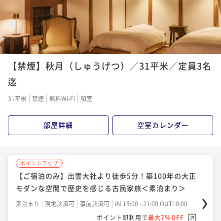
ました。重ねて御礼申し
伸 目的のお蕎麦屋さ
為、おすすめをお聞き
お蕎麦は食べてもらい
さんをご教示いただき
間ということもあり、
【禁煙】秋月（しゅうげつ）／31平米／定員3名
になってて食べ損ねた
迄
したが、出雲市駅にも
た為、無事に出雲そば
31平米
禁煙
無料Wi-Fi
和室
た。
部屋詳細
空室カレンダー
ポイントアップ
【ご宿泊のみ】出雲大社より徒歩5分！築100年の大正
モダンな空間で歴史を感じる古民家旅＜素泊まり＞
素泊まり
現地決済可
事前決済可
IN 15:00 - 21:00 OUT10:00
ポイント即利用で
最大7％OFF