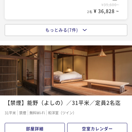
¥39,600~
¥ 36,828 ~
2名
もっとみる(7件)
ポイントアップ
【朝食付きプラン】古民家で味わう島根の恵み 朝食付
きプラン ＜朝食のみ＞
朝食付き
現地決済可
事前決済可
IN 15:00 - 21:00 OUT10:00
ポイント即利用で
最大7％OFF
¥46,200~
¥ 42,966 ~
2名
ポイントアップ
【禁煙】能野（よしの）／31平米／定員2名迄
【早割60・2食付き】風土薫る"香りのフレンチ"で出
雲を堪能する古民家旅＜夕朝食付き＞
31平米
禁煙
無料Wi-Fi
和洋室（ツイン）
二食付き
現地決済可
事前決済可
IN 15:00 - 17:30 OUT10:00
ポイント即利用で
最大7％OFF
部屋詳細
空室カレンダー