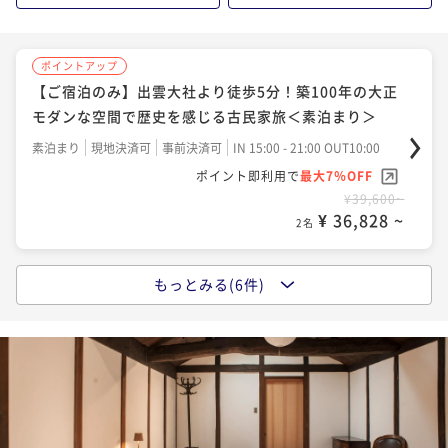
¥67,200~
¥ 62,496 ~
2名
ポイントアップ
【ご宿泊のみ】出雲大社より徒歩5分！築100年の大正
ポイントアップ
モダンな空間で歴史を感じる古民家旅＜素泊まり＞
【早割30・2食付き】風土薫る"香りのフレンチ"で出
雲を堪能する古民家旅＜夕朝食付き＞
素泊まり
現地決済可
事前決済可
IN 15:00 - 21:00 OUT10:00
ポイント即利用で
最大7％OFF
二食付き
現地決済可
事前決済可
IN 15:00 - 17:30 OUT10:00
¥39,600~
ポイント即利用で
最大7％OFF
¥ 36,828 ~
2名
¥69,200~
¥ 64,356 ~
2名
もっとみる(6件)
ポイントアップ
【朝食付きプラン】古民家で味わう島根の恵み 朝食付
ポイントアップ
きプラン ＜朝食のみ＞
【平日限定】築100年大正モダンな古民家に泊まる地元
気分旅＜夕朝食付き＞
朝食付き
現地決済可
事前決済可
IN 15:00 - 21:00 OUT10:00
ポイント即利用で
最大7％OFF
二食付き
現地決済可
事前決済可
IN 15:00 - 17:30 OUT10:00
¥46,200~
ポイント即利用で
最大7％OFF
¥ 42,966 ~
2名
¥72,000~