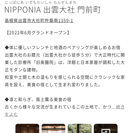
にっぽにあ いずもたいしゃ もんぜんまち
NIPPONIA 出雲大社 門前町
島根県出雲市大社町杵築南1359-1
【2022年6月グランドオープン】

◆体に優しいフレンチと地酒のペアリングが楽しめるお宿

出雲大社のお膝元（出雲大社から徒歩５分）で大正時代に開
業した診療所「旧奥醫院」は、洋館と日本家屋が調和した大
正モダンな建物。

和室や土間と木の温もりを感じられる空間にクラシックな家
具を設え、美食の宿として生まれ変わりました。

◆凛と和らぎ、風土薫る美食の宿

古くから様々な交流が生まれているこの土地で、かつ...
続き
をよむ