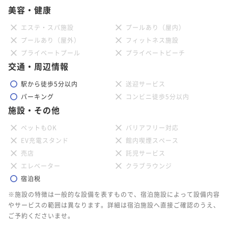
美容・健康
エステ・スパ施設
プールあり（屋内）
プールあり（屋外）
フィットネス施設
プライベートプール
プライベートビーチ
交通・周辺情報
駅から徒歩5分以内
送迎サービス
パーキング
コンビニ徒歩5分以内
施設・その他
ペットもOK
バリアフリー対応
EV充電スタンド
館内喫煙スペース
売店
託児サービス
エレベーター
クラブラウンジ
宿泊税
※施設の特徴は一般的な設備を表すもので、宿泊施設によって設備内容
やサービスの範囲は異なります。詳細は宿泊施設へ直接ご確認のうえ、
ご予約くださいませ。