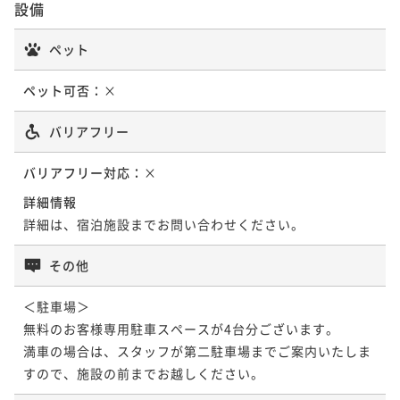
る"香りのフレンチ"で出雲を堪能する古民家旅＜夕朝
設備
食付き＞
二食付き
現地決済可
事前決済可
IN 15:00 - 17:30 OUT10:00
ペット
ポイント即利用で
最大7％OFF
¥75,400~
ペット可否：
×
¥ 70,122 ~
2名
バリアフリー
ポイントアップ
バリアフリー対応：
×
【連泊で朝食１食プレゼント】出雲をじっくり味わい
尽くす古民家旅＜夕朝食付き＞
詳細情報
詳細は、宿泊施設までお問い合わせください。
二食付き
現地決済可
事前決済可
IN 15:00 - 17:30 OUT10:00
ポイント即利用で
最大7％OFF
その他
¥117,200~
¥ 108,996 ~
2名
＜駐車場＞

無料のお客様専用駐車スペースが4台分ございます。

満車の場合は、スタッフが第二駐車場までご案内いたしま