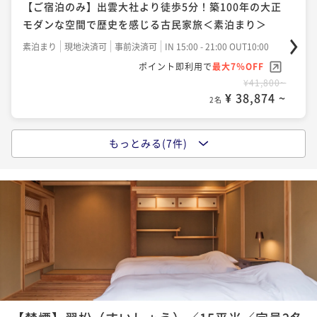
【ご宿泊のみ】出雲大社より徒歩5分！築100年の大正
ポイントアップ
モダンな空間で歴史を感じる古民家旅＜素泊まり＞
【早割30・2食付き】風土薫る"香りのフレンチ"で出
ポイントアップ
雲を堪能する古民家旅＜夕朝食付き＞
【連泊で朝食１食プレゼント】出雲をじっくり味わい
素泊まり
現地決済可
事前決済可
IN 15:00 - 21:00 OUT10:00
尽くす古民家旅＜夕朝食付き＞
ポイント即利用で
最大7％OFF
二食付き
現地決済可
事前決済可
IN 15:00 - 17:30 OUT10:00
¥41,800~
ポイント即利用で
最大7％OFF
二食付き
現地決済可
事前決済可
IN 15:00 - 17:30 OUT10:00
¥ 38,874 ~
2名
¥69,200~
ポイント即利用で
最大7％OFF
¥ 64,356 ~
2名
¥112,800~
¥ 104,904 ~
2名
もっとみる(7件)
ポイントアップ
【朝食付きプラン】古民家で味わう島根の恵み 朝食付
ポイントアップ
きプラン ＜朝食のみ＞
【平日限定】築100年大正モダンな古民家に泊まる地元
気分旅＜夕朝食付き＞
朝食付き
現地決済可
事前決済可
IN 15:00 - 21:00 OUT10:00
ポイント即利用で
最大7％OFF
二食付き
現地決済可
事前決済可
IN 15:00 - 17:30 OUT10:00
¥48,400~
ポイント即利用で
最大7％OFF
¥ 45,012 ~
2名
¥72,000~
¥ 66,960 ~
2名
ポイントアップ