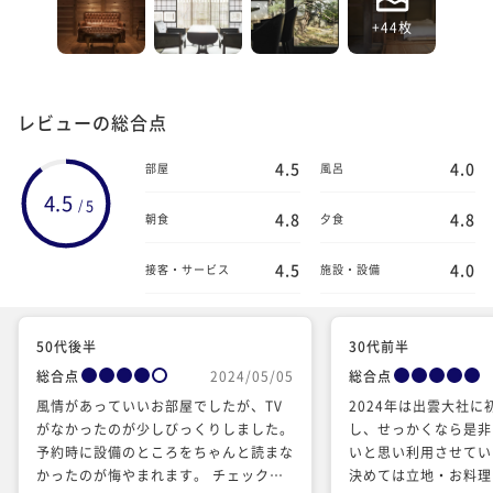
+44枚
レビューの総合点
4.5
4.0
部屋
風呂
4.5
5
/
4.8
4.8
朝食
夕食
4.5
4.0
接客・サービス
施設・設備
50代後半
30代前半
総合点
2024/05/05
総合点
風情があっていいお部屋でしたが、TV
2024年は出雲大社
がなかったのが少しびっくりしました。
し、せっかくなら是非
予約時に設備のところをちゃんと読まな
いと思い利用させてい
かったのが悔やまれます。 チェックア
決めては立地・お料理