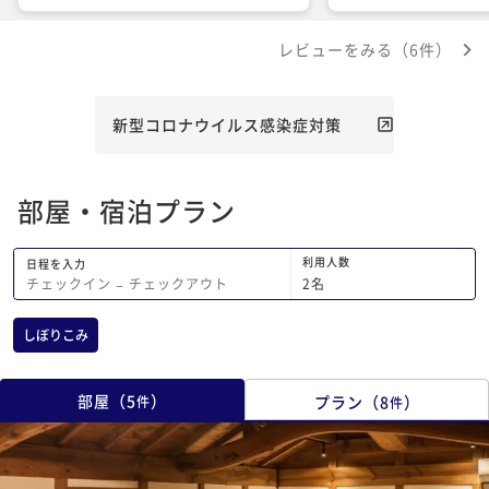
ウト時に荷物を送って下さいと預けまし
お部屋も清潔感があり
たが、翌日届くと聞いていた荷物がまだ
かったです。初めて手
レビューをみる（6件）
届いていません。 ホテルに電話しまし
かったです。祖父母の
たが、本日はお休みです…となっていま
頃のお正月を思い出し
した。
は温泉ではない事と最
で少々距離がある事で
新型コロナウイルス感染症対策
は材木のおかげかとて
ですし、夕食後酔い覚
歩と思えばあまり気に
部屋・宿泊プラン
た。夜間にお土産も買
食事も夕朝ともに全て
感じ、大変美味しくい
利用人数
日程を入力
日本酒のペアリングも
2
名
チェックイン
−
チェックアウト
い美味しさに感動致しまし
15分ほどで出雲大社
しぼりこみ
ので気持ちの良い早朝
た。 またご厚意によ
後も荷物を預かってい
部屋
（
5
）
プラン
（
8
）
件
件
かな参道も堪能しなが
ました。ありがとうござ
ての島根県旅行でした
切でとても楽しい思い