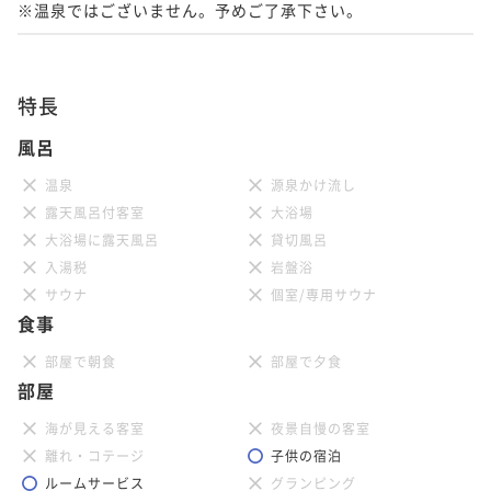
※温泉ではございません。予めご了承下さい。
特長
風呂
温泉
源泉かけ流し
露天風呂付客室
大浴場
大浴場に露天風呂
貸切風呂
入湯税
岩盤浴
サウナ
個室/専用サウナ
食事
部屋で朝食
部屋で夕食
部屋
海が見える客室
夜景自慢の客室
離れ・コテージ
子供の宿泊
ルームサービス
グランピング