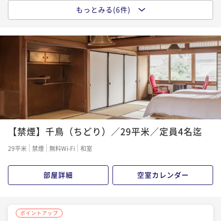
¥ 70,680 ~
2名
もっとみる(6件)
ポイントアップ
【朝食付きプラン】古民家で味わう島根の恵み 朝食付
ポイントアップ
きプラン ＜朝食のみ＞
【平日限定】築100年大正モダンな古民家に泊まる地元
ポイントアップ
気分旅＜夕朝食付き＞
【連泊で朝食１食プレゼント】出雲をじっくり味わい
朝食付き
現地決済可
事前決済可
IN 15:00 - 21:00 OUT10:00
尽くす古民家旅＜夕朝食付き＞
ポイント即利用で
最大7％OFF
二食付き
現地決済可
事前決済可
IN 15:00 - 17:30 OUT10:00
¥46,200~
ポイント即利用で
最大7％OFF
二食付き
現地決済可
事前決済可
IN 15:00 - 17:30 OUT10:00
¥ 42,966 ~
2名
¥72,000~
ポイント即利用で
最大7％OFF
¥ 66,960 ~
2名
¥112,800~
¥ 104,904 ~
2名
ポイントアップ
【禁煙】千鳥（ちどり）／29平米／定員4名迄
【早割60・2食付き】風土薫る"香りのフレンチ"で出
ポイントアップ
雲を堪能する古民家旅＜夕朝食付き＞
【フレンチコース】出雲大社より徒歩5分！風土薫
29平米
禁煙
無料Wi-Fi
和室
る"香りのフレンチ"で出雲を堪能する古民家旅＜夕朝
二食付き
現地決済可
事前決済可
IN 15:00 - 17:30 OUT10:00
食付き＞
ポイント即利用で
最大7％OFF
二食付き
現地決済可
事前決済可
IN 15:00 - 17:30 OUT10:00
部屋詳細
空室カレンダー
¥67,200~
ポイント即利用で
最大7％OFF
¥ 62,496 ~
2名
¥73,200~
¥ 68,076 ~
2名
ポイントアップ