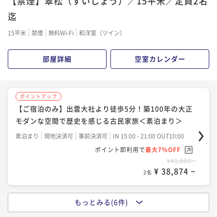
【禁煙】翠松（すいしょう）／15平米／定員2名
【早割60・2食付き】風土薫る"香りのフレンチ"で出
ポイントアップ
雲を堪能する古民家旅＜夕朝食付き＞
迄
【フレンチコース】出雲大社より徒歩5分！風土薫
る"香りのフレンチ"で出雲を堪能する古民家旅＜夕朝
二食付き
現地決済可
事前決済可
IN 15:00 - 17:30 OUT10:00
15平米
禁煙
無料Wi-Fi
和洋室（ツイン）
食付き＞
ポイント即利用で
最大7％OFF
二食付き
現地決済可
事前決済可
IN 15:00 - 17:30 OUT10:00
¥69,000~
ポイント即利用で
最大7％OFF
部屋詳細
空室カレンダー
¥ 64,170 ~
2名
¥73,200~
¥ 68,076 ~
2名
ポイントアップ
ポイントアップ
【早割30・2食付き】風土薫る"香りのフレンチ"で出
【ご宿泊のみ】出雲大社より徒歩5分！築100年の大正
ポイントアップ
雲を堪能する古民家旅＜夕朝食付き＞
モダンな空間で歴史を感じる古民家旅＜素泊まり＞
【連泊で朝食１食プレゼント】出雲をじっくり味わい
尽くす古民家旅＜夕朝食付き＞
二食付き
現地決済可
事前決済可
IN 15:00 - 17:30 OUT10:00
素泊まり
現地決済可
事前決済可
IN 15:00 - 21:00 OUT10:00
ポイント即利用で
最大7％OFF
二食付き
現地決済可
事前決済可
IN 15:00 - 17:30 OUT10:00
ポイント即利用で
最大7％OFF
¥71,200~
¥41,800~
ポイント即利用で
最大7％OFF
¥ 66,216 ~
¥ 38,874 ~
2名
2名
¥112,800~
¥ 104,904 ~
2名
もっとみる(6件)
ポイントアップ
ポイントアップ
【平日限定】築100年大正モダンな古民家に泊まる地元
【朝食付きプラン】古民家で味わう島根の恵み 朝食付