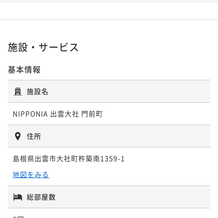
気分旅＜夕朝食付き＞
きプラン ＜朝食のみ＞
二食付き
現地決済可
事前決済可
IN 15:00 - 17:30 OUT10:00
朝食付き
現地決済可
事前決済可
IN 15:00 - 21:00 OUT10:00
ポイント即利用で
最大7％OFF
ポイント即利用で
最大7％OFF
施設・サービス
¥71,800~
¥48,400~
¥ 66,774 ~
¥ 45,012 ~
2名
2名
基本情報
施設名
ポイントアップ
ポイントアップ
【フレンチコース】出雲大社より徒歩5分！風土薫
【早割60・2食付き】風土薫る"香りのフレンチ"で出
NIPPONIA 出雲大社 門前町
る"香りのフレンチ"で出雲を堪能する古民家旅＜夕朝
雲を堪能する古民家旅＜夕朝食付き＞
食付き＞
二食付き
現地決済可
事前決済可
IN 15:00 - 17:30 OUT10:00
二食付き
現地決済可
事前決済可
IN 15:00 - 17:30 OUT10:00
住所
ポイント即利用で
最大7％OFF
ポイント即利用で
最大7％OFF
¥75,400~
島根県出雲市大社町杵築南1359-1
¥69,000~
¥ 70,122 ~
¥ 64,170 ~
2名
2名
地図をみる
総部屋数
ポイントアップ
ポイントアップ
【ファミリープラン】小学生のお子様25%OFF！家族
【早割30・2食付き】風土薫る"香りのフレンチ"で出