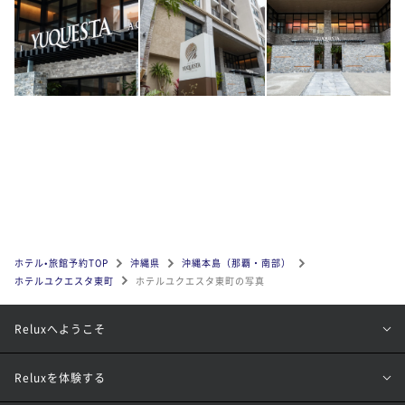
ホテル•旅館予約TOP
沖縄県
沖縄本島（那覇・南部）
ホテルユクエスタ東町
ホテルユクエスタ東町の写真
Reluxへようこそ
Reluxを体験する