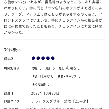
ら徒歩6～7分であるが、裏路地のようなところにあり非常に
わかりにくい。特に同じブラン名前のホテルがすぐ近くにあ
り、グーグルマップ上ではこちらが表示されるので迷う。フ
ロントスタッフはいまいち。特にチェックイン時の担当者が
には研修生であったこともあり、チェックインに非常に時間
がかかった。
30代後半
総合点
5
5
利用なし
項目別評価
部屋
風呂
朝食
利用なし
5
夕食
接客・サービス
5
その他設備
2023年10月23日
宿泊日
デラックスダブル・禁煙【21平米】
部屋タイプ
お部屋はテラスがあって広くて過ごしやすく、お風呂も広か