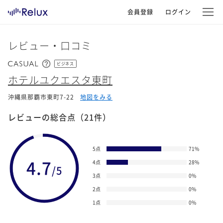
会員登録
ログイン
レビュー・口コミ
ビジネス
ホテルユクエスタ東町
沖縄県那覇市東町7-22
地図をみる
レビューの総合点
（21件）
5点
71
%
4.7
4点
28
%
/5
3点
0
%
2点
0
%
1点
0
%