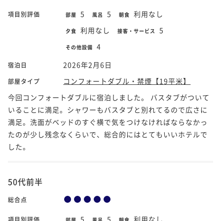
5
5
利用なし
項目別評価
部屋
風呂
朝食
利用なし
5
夕食
接客・サービス
4
その他設備
2026年2月6日
宿泊日
コンフォートダブル・禁煙【19平米】
部屋タイプ
今回コンフォートダブルに宿泊しました。 バスタブがついて
いることに満足。シャワーもバスタブと別れてるので広さに
満足。洗面がベッドのすぐ横で気をつけなければならなかっ
たのが少し残念なくらいで、総合的にはとてもいいホテルで
した。
50代前半
総合点
5
5
利用なし
項目別評価
部屋
風呂
朝食