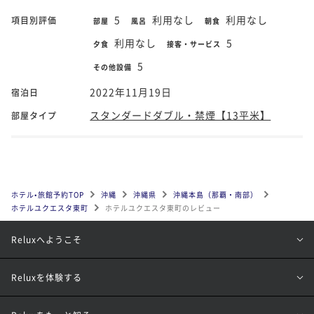
5
利用なし
利用なし
項目別評価
部屋
風呂
朝食
利用なし
5
夕食
接客・サービス
5
その他設備
2022年11月19日
宿泊日
スタンダードダブル・禁煙【13平米】
部屋タイプ
ホテル•旅館予約TOP
沖縄
沖縄県
沖縄本島（那覇・南部）
ホテルユクエスタ東町
ホテルユクエスタ東町のレビュー
Reluxへようこそ
Reluxを体験する