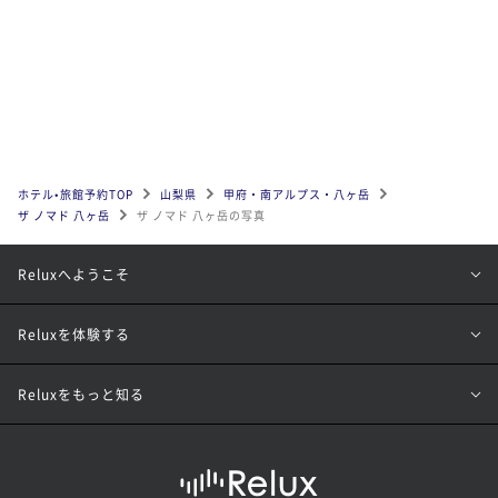
ホテル•旅館予約TOP
山梨県
甲府・南アルプス・八ヶ岳
ザ ノマド 八ヶ岳
ザ ノマド 八ヶ岳の写真
Reluxへようこそ
Reluxを体験する
Reluxをもっと知る