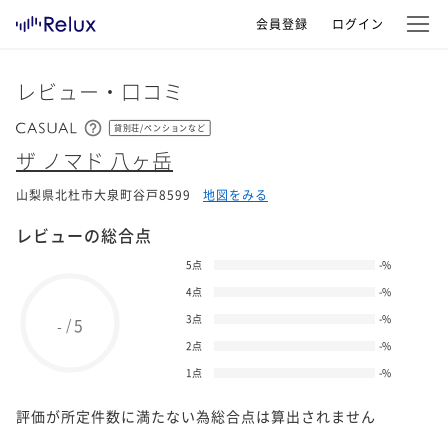
会員登録
ログイン
レビュー・口コミ
貸別荘/ペンションなど
ザ ノマド 八ヶ岳
山梨県北杜市大泉町谷戸8599
地図をみる
レビューの総合点
5点
-
%
4点
-
%
3点
-
%
5
/
-
2点
-
%
1点
-
%
評価が所定件数に満たない為総合点は算出されません