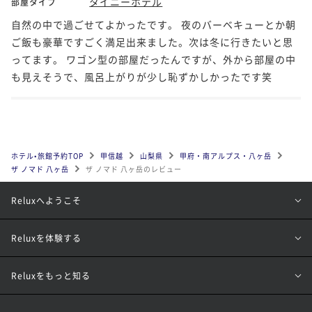
タイニーホテル
部屋タイプ
自然の中で過ごせてよかったです。 夜のバーベキューとか朝
ご飯も豪華ですごく満足出来ました。次は冬に行きたいと思
ってます。 ワゴン型の部屋だったんですが、外から部屋の中
も見えそうで、風呂上がりが少し恥ずかしかったです笑
ホテル•旅館予約TOP
甲信越
山梨県
甲府・南アルプス・八ヶ岳
ザ ノマド 八ヶ岳
ザ ノマド 八ヶ岳のレビュー
Reluxへようこそ
Reluxを体験する
Reluxをもっと知る