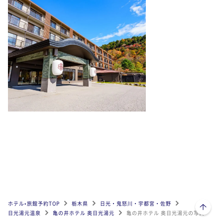
ページトップへ
ホテル•旅館予約TOP
栃木県
日光・鬼怒川・宇都宮・佐野
日光湯元温泉
亀の井ホテル 奥日光湯元
亀の井ホテル 奥日光湯元の写真