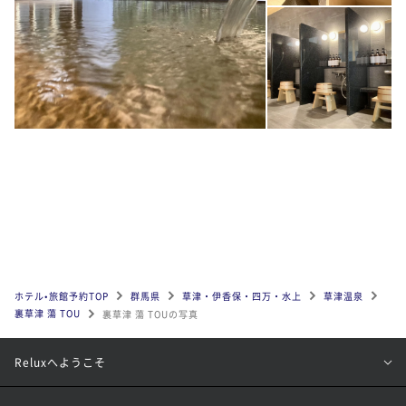
ホテル•旅館予約TOP
群馬県
草津・伊香保・四万・水上
草津温泉
裏草津 蕩 TOU
裏草津 蕩 TOUの写真
Reluxへようこそ