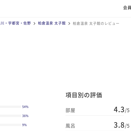
会
怒川・宇都宮・佐野
柏倉温泉 太子館
柏倉温泉 太子館のレビュー
項目別の評価
4.3
54
%
部屋
/5
36
%
3.8
風呂
/5
9
%