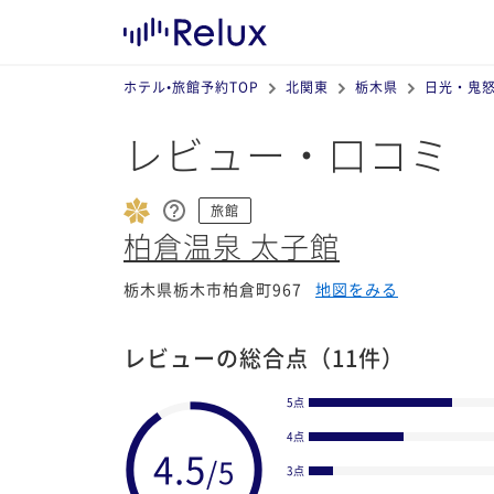
ホテル•旅館予約TOP
北関東
栃木県
日光・鬼
レビュー・口コミ
旅館
柏倉温泉 太子館
栃木県栃木市柏倉町967
地図をみる
レビューの総合点
（11件）
5点
4点
3点