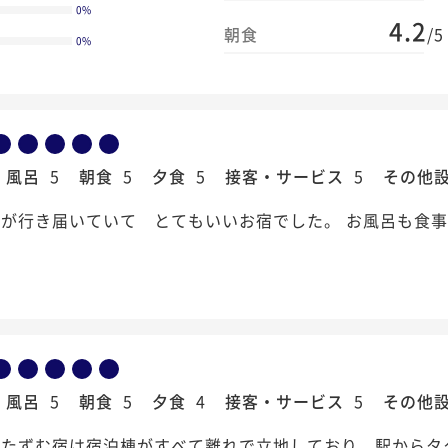
0
%
4.2
朝食
/5
0
%
風呂
5
朝食
5
夕食
5
接客・サービス
5
その他
が行き届いていて とてもいいお宿でした。 お風呂も食事
風呂
5
朝食
5
夕食
4
接客・サービス
5
その他
たずむ宿は宿泊棟がすべて離れで立地しており、駅からタ