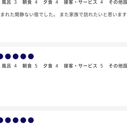
風呂
3
朝食
4
夕食
4
接客・サービス
4
その他
まれた閑静ない宿でした。 また家族で訪れたいと思いま
風呂
4
朝食
5
夕食
4
接客・サービス
5
その他