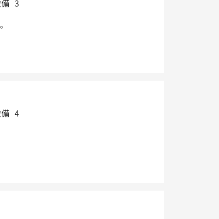
設備
3
す。
設備
4