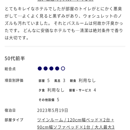
とてもキレイなホテルでしたが部屋のトイレがとにかく悪臭
がして…よくよく見ると黒ずみがあり、ウォシュレットのノ
ズルも汚れていました。 それとバスルームは何故か汗臭かっ
たです。 どんなに安価なホテルでも…清潔は絶対条件で香り
は大切です。
50代前半
総合点
5
3
利用なし
項目別評価
部屋
風呂
朝食
利用なし
4
夕食
接客・サービス
5
その他設備
2023年5月19日
宿泊日
ツインルーム / 120cm幅ベッド×2台 +
部屋タイプ
90cm幅ソファベッド×1台 / 大人最大3