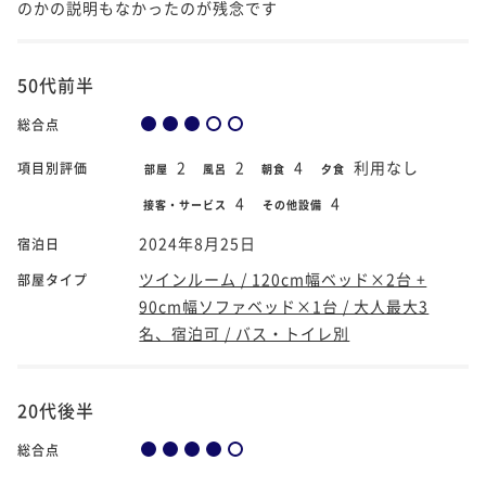
のかの説明もなかったのが残念です
50代前半
総合点
2
2
4
利用なし
項目別評価
部屋
風呂
朝食
夕食
4
4
接客・サービス
その他設備
2024年8月25日
宿泊日
ツインルーム / 120cm幅ベッド×2台 +
部屋タイプ
90cm幅ソファベッド×1台 / 大人最大3
名、宿泊可 / バス・トイレ別
20代後半
総合点