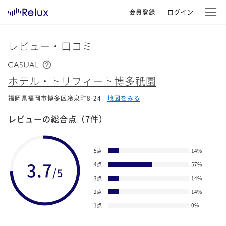
会員登録
ログイン
レビュー・口コミ
ホテル・トリフィート博多祇園
福岡県福岡市博多区冷泉町8-24
地図をみる
レビューの総合点
（7件）
5点
14
%
3.7
4点
57
%
/5
3点
14
%
2点
14
%
1点
0
%