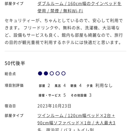
ダブルルーム / 160cm幅のクインベッドを
部屋タイプ
使用 / 禁煙 / 無料Wi-Fi
セキュリティーが、ちゃんとしているので、安心して利用で
きます。 フリードリンクや、無料の氷、洗濯機、大浴場な
ど、設備もサービスも良く、館内も部屋も綺麗なので、旅行
の目的が観光重視で利用するホテルには快適だと思います。
50代後半
総合点
2
4
4
利用なし
項目別評価
部屋
風呂
朝食
夕食
5
3
接客・サービス
その他設備
2023年10月23日
宿泊日
ツインルーム / 120cm幅ベッド×2台 +
部屋タイプ
90cm幅ソファベッド×1台 / 大人最大3
名、宿泊可 / バス・トイレ別