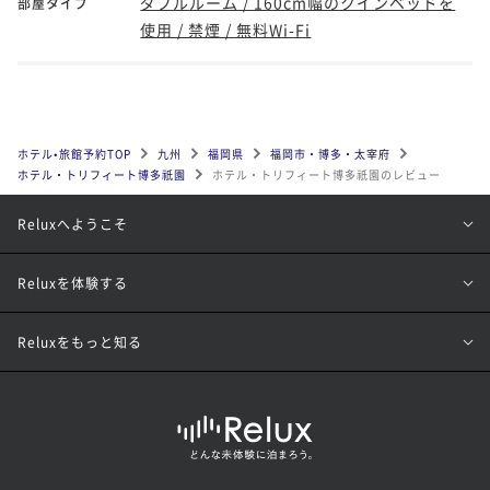
ダブルルーム / 160cm幅のクインベッドを
部屋タイプ
使用 / 禁煙 / 無料Wi-Fi
ホテル•旅館予約TOP
九州
福岡県
福岡市・博多・太宰府
ホテル・トリフィート博多祇園
ホテル・トリフィート博多祇園のレビュー
Reluxへようこそ
Reluxを体験する
Reluxをもっと知る