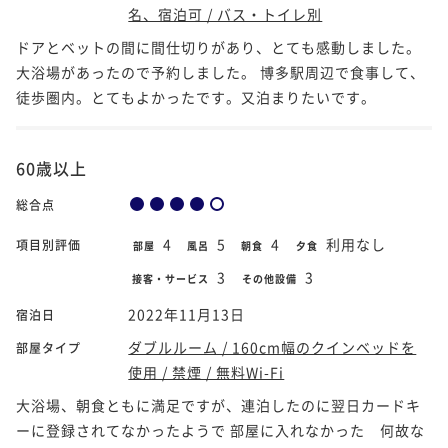
名、宿泊可 / バス・トイレ別
ドアとベットの間に間仕切りがあり、とても感動しました。
大浴場があったので予約しました。 博多駅周辺で食事して、
徒歩圏内。とてもよかったです。又泊まりたいです。
60歳以上
総合点
4
5
4
利用なし
項目別評価
部屋
風呂
朝食
夕食
3
3
接客・サービス
その他設備
2022年11月13日
宿泊日
ダブルルーム / 160cm幅のクインベッドを
部屋タイプ
使用 / 禁煙 / 無料Wi-Fi
大浴場、朝食ともに満足ですが、連泊したのに翌日カードキ
ーに登録されてなかったようで 部屋に入れなかった 何故な