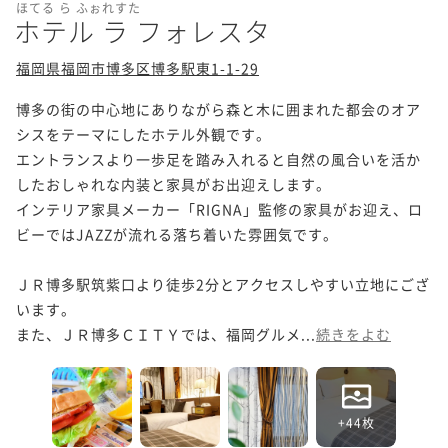
ほてる ら ふぉれすた
ホテル ラ フォレスタ
福岡県福岡市博多区博多駅東1-1-29
博多の街の中心地にありながら森と木に囲まれた都会のオア
シスをテーマにしたホテル外観です。

エントランスより一歩足を踏み入れると自然の風合いを活か
したおしゃれな内装と家具がお出迎えします。

インテリア家具メーカー「RIGNA」監修の家具がお迎え、ロ
ビーではJAZZが流れる落ち着いた雰囲気です。

ＪＲ博多駅筑紫口より徒歩2分とアクセスしやすい立地にござ
います。

また、ＪＲ博多ＣＩＴＹでは、福岡グルメ...
続きをよむ
+44枚