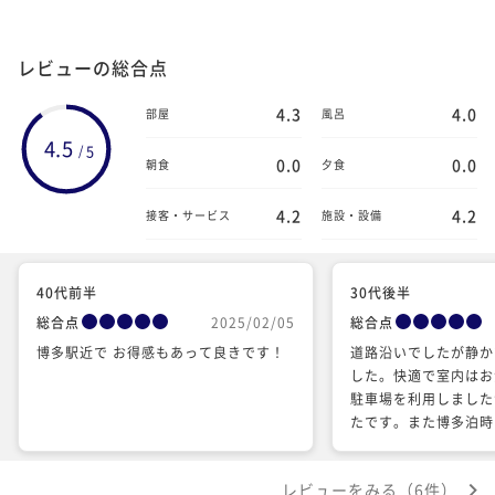
レビューの総合点
4.3
4.0
部屋
風呂
4.5
5
/
0.0
0.0
朝食
夕食
4.2
4.2
接客・サービス
施設・設備
40代前半
30代後半
総合点
2025/02/05
総合点
博多駅近で お得感もあって良きです！
道路沿いでしたが静か
した。快適で室内はお
駐車場を利用しました
たです。また博多泊時
す。
レビューをみる（6件）